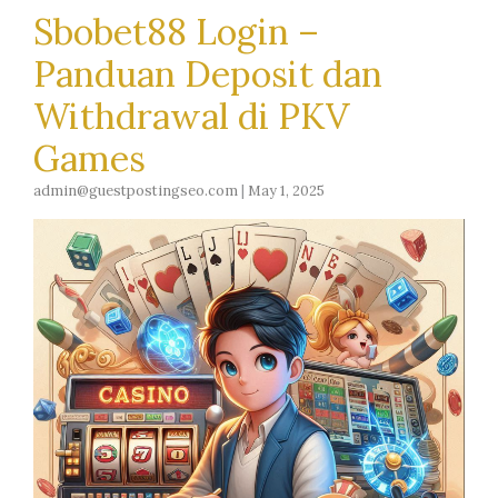
Sbobet88 Login –
Panduan Deposit dan
Withdrawal di PKV
Games
admin@guestpostingseo.com
|
May 1, 2025