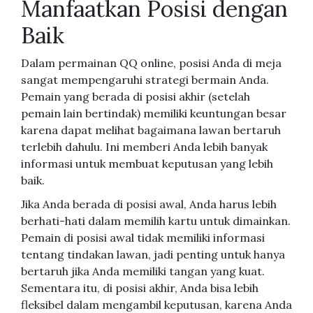
Manfaatkan Posisi dengan
Baik
Dalam permainan QQ online, posisi Anda di meja
sangat mempengaruhi strategi bermain Anda.
Pemain yang berada di posisi akhir (setelah
pemain lain bertindak) memiliki keuntungan besar
karena dapat melihat bagaimana lawan bertaruh
terlebih dahulu. Ini memberi Anda lebih banyak
informasi untuk membuat keputusan yang lebih
baik.
Jika Anda berada di posisi awal, Anda harus lebih
berhati-hati dalam memilih kartu untuk dimainkan.
Pemain di posisi awal tidak memiliki informasi
tentang tindakan lawan, jadi penting untuk hanya
bertaruh jika Anda memiliki tangan yang kuat.
Sementara itu, di posisi akhir, Anda bisa lebih
fleksibel dalam mengambil keputusan, karena Anda