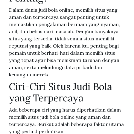
Dalam dunia judi bola online, memilih situs yang
aman dan terpercaya sangat penting untuk
memastikan pengalaman bermain yang nyaman,
adil, dan bebas dari masalah. Dengan banyaknya
situs yang tersedia, tidak semua situs memiliki
reputasi yang baik. Oleh karena itu, penting bagi
pemain untuk berhati-hati dalam memilih situs
yang tepat agar bisa menikmati taruhan dengan
aman, serta melindungi data pribadi dan
keuangan mereka.
Ciri-Ciri Situs Judi Bola
yang Terpercaya
Ada beberapa ciri yang harus diperhatikan dalam
memilih situs judi bola online yang aman dan
terpercaya. Berikut adalah beberapa faktor utama
yang perlu diperhatikan: