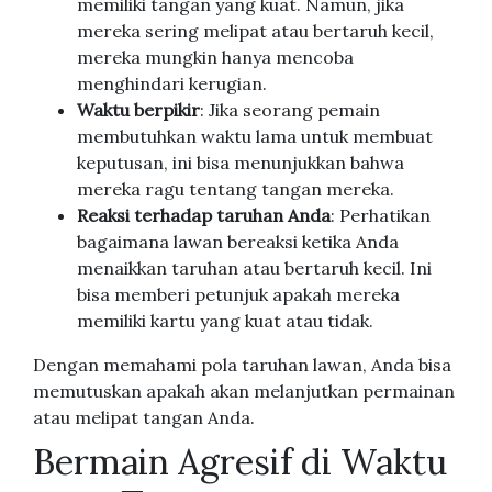
memiliki tangan yang kuat. Namun, jika
mereka sering melipat atau bertaruh kecil,
mereka mungkin hanya mencoba
menghindari kerugian.
Waktu berpikir
: Jika seorang pemain
membutuhkan waktu lama untuk membuat
keputusan, ini bisa menunjukkan bahwa
mereka ragu tentang tangan mereka.
Reaksi terhadap taruhan Anda
: Perhatikan
bagaimana lawan bereaksi ketika Anda
menaikkan taruhan atau bertaruh kecil. Ini
bisa memberi petunjuk apakah mereka
memiliki kartu yang kuat atau tidak.
Dengan memahami pola taruhan lawan, Anda bisa
memutuskan apakah akan melanjutkan permainan
atau melipat tangan Anda.
Bermain Agresif di Waktu