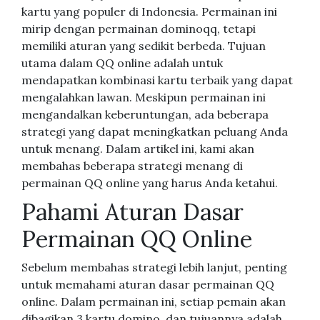
kartu yang populer di Indonesia. Permainan ini
mirip dengan permainan dominoqq, tetapi
memiliki aturan yang sedikit berbeda. Tujuan
utama dalam QQ online adalah untuk
mendapatkan kombinasi kartu terbaik yang dapat
mengalahkan lawan. Meskipun permainan ini
mengandalkan keberuntungan, ada beberapa
strategi yang dapat meningkatkan peluang Anda
untuk menang. Dalam artikel ini, kami akan
membahas beberapa strategi menang di
permainan QQ online yang harus Anda ketahui.
Pahami Aturan Dasar
Permainan QQ Online
Sebelum membahas strategi lebih lanjut, penting
untuk memahami aturan dasar permainan QQ
online. Dalam permainan ini, setiap pemain akan
dibagikan 3 kartu domino, dan tujuannya adalah