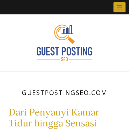
Skip
to
content
GUESTPOSTINGSEO.COM
Dari Penyanyi Kamar
Tidur hingga Sensasi