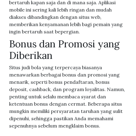
bertaruh kapan saja dan di mana saja. Aplikasi
mobile ini sering kali lebih ringan dan mudah
diakses dibandingkan dengan situs web,
memberikan kenyamanan lebih bagi pemain yang
ingin bertaruh saat bepergian.
Bonus dan Promosi yang
Diberikan
Situs judi bola yang terpercaya biasanya
menawarkan berbagai bonus dan promosi yang
menarik, seperti bonus pendaftaran, bonus
deposit, cashback, dan program loyalitas. Namun,
penting untuk selalu membaca syarat dan
ketentuan bonus dengan cermat. Beberapa situs
mungkin memiliki persyaratan taruhan yang sulit
dipenuhi, sehingga pastikan Anda memahami
sepenuhnya sebelum mengklaim bonus.