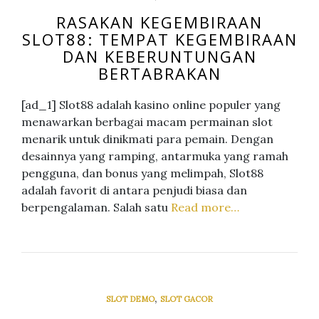
RASAKAN KEGEMBIRAAN
SLOT88: TEMPAT KEGEMBIRAAN
DAN KEBERUNTUNGAN
BERTABRAKAN
[ad_1] Slot88 adalah kasino online populer yang
menawarkan berbagai macam permainan slot
menarik untuk dinikmati para pemain. Dengan
desainnya yang ramping, antarmuka yang ramah
pengguna, dan bonus yang melimpah, Slot88
adalah favorit di antara penjudi biasa dan
berpengalaman. Salah satu
Read more…
,
SLOT DEMO
SLOT GACOR