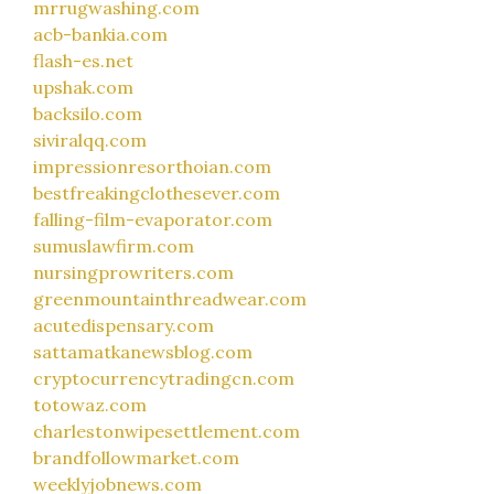
mrrugwashing.com
acb-bankia.com
flash-es.net
upshak.com
backsilo.com
siviralqq.com
impressionresorthoian.com
bestfreakingclothesever.com
falling-film-evaporator.com
sumuslawfirm.com
nursingprowriters.com
greenmountainthreadwear.com
acutedispensary.com
sattamatkanewsblog.com
cryptocurrencytradingcn.com
totowaz.com
charlestonwipesettlement.com
brandfollowmarket.com
weeklyjobnews.com