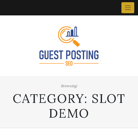
Skip
to
content
Browsing:
CATEGORY:
SLOT
DEMO