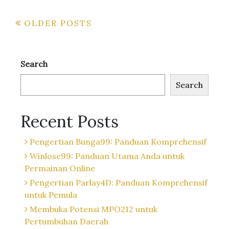
Posts
OLDER POSTS
navigation
Search
Search
Recent Posts
Pengertian Bunga99: Panduan Komprehensif
Winlose99: Panduan Utama Anda untuk
Permainan Online
Pengertian Parlay4D: Panduan Komprehensif
untuk Pemula
Membuka Potensi MPO212 untuk
Pertumbuhan Daerah