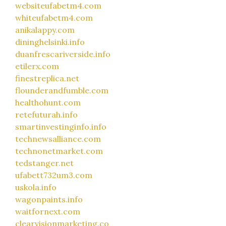
websiteufabetm4.com
whiteufabetm4.com
anikalappy.com
dininghelsinki.info
duanfrescariverside.info
etilerx.com
finestreplica.net
flounderandfumble.com
healthohunt.com
retefuturah.info
smartinvestinginfo.info
technewsalliance.com
technonetmarket.com
tedstanger.net
ufabett732um3.com
uskola.info
wagonpaints.info
waitfornext.com
clearvisionmarketing.co