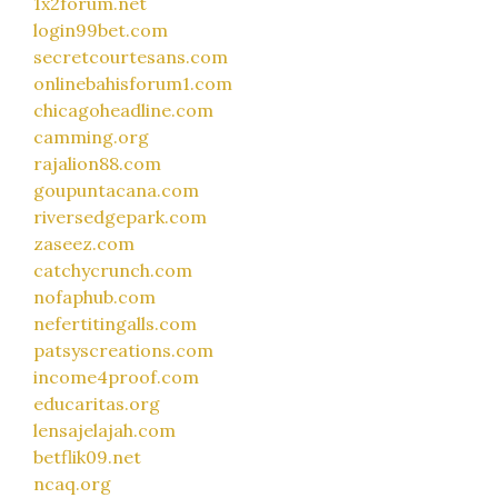
1x2forum.net
login99bet.com
secretcourtesans.com
onlinebahisforum1.com
chicagoheadline.com
camming.org
rajalion88.com
goupuntacana.com
riversedgepark.com
zaseez.com
catchycrunch.com
nofaphub.com
nefertitingalls.com
patsyscreations.com
income4proof.com
educaritas.org
lensajelajah.com
betflik09.net
ncaq.org