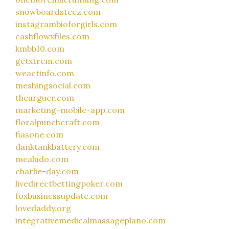
snowboardsteez.com
instagrambioforgirls.com
cashflowxfiles.com
kmbb10.com
getxtrem.com
weactinfo.com
meshingsocial.com
thearguer.com
marketing-mobile-app.com
floralpunchcraft.com
fiasone.com
danktankbattery.com
mealudo.com
charlie-day.com
livedirectbettingpoker.com
foxbusinessupdate.com
lovedaddy.org
integrativemedicalmassageplano.com