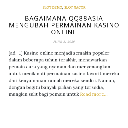
,
SLOT DEMO
SLOT GACOR
BAGAIMANA QQ88ASIA
MENGUBAH PERMAINAN KASINO
ONLINE
JUNE 8, 2026
[ad_1] Kasino online menjadi semakin populer
dalam beberapa tahun terakhir, menawarkan
pemain cara yang nyaman dan menyenangkan
untuk menikmati permainan kasino favorit mereka
dari kenyamanan rumah mereka sendiri. Namun,
dengan begitu banyak pilihan yang tersedia,
mungkin sulit bagi pemain untuk
Read more…