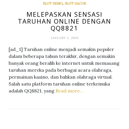
,
SLOT DEMO
SLOT GACOR
MELEPASKAN SENSASI
TARUHAN ONLINE DENGAN
QQ8821
JANUARY 3, 2026
[ad_1] Taruhan online menjadi semakin populer
dalam beberapa tahun terakhir, dengan semakin
banyak orang beralih ke internet untuk memasang
taruhan mereka pada berbagai acara olahraga,
permainan kasino, dan bahkan olahraga virtual.
Salah satu platform taruhan online terkemuka
adalah QQ8821, yang
Read more…