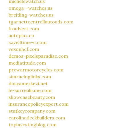
michelewatch.us
omega--watches.us
breitling-watches.us
tgarnettcentrallautoads.com
fixadvert.com
autopluz.co
save3time-c.com
vexonhcf.com
demos-pixelsparadise.com
mediatitude.com
prewarmotorcycles.com
simracinglinks.com
dosyamerkezi.net
le-surrealisme.com
showcasebeauty.com
insurancepolicyexpert.com
statkeycompany.com
carolinadeckbuilders.com
topinvestingblog.com