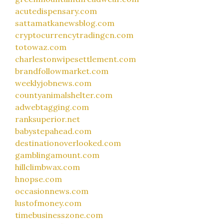
acutedispensary.com
sattamatkanewsblog.com
cryptocurrencytradingcn.com
totowaz.com
charlestonwipesettlement.com
brandfollowmarket.com
weeklyjobnews.com
countyanimalshelter.com
adwebtagging.com
ranksuperior.net
babystepahead.com
destinationoverlooked.com
gamblingamount.com
hillclimbwax.com
hnopse.com
occasionnews.com
lustofmoney.com
timebusinesszone.com