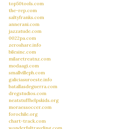
top50tools.com
the-rep.com
saltyfranks.com
annerani.com
jazzatude.com
0022pa.com
zeroshare.info
bilesinc.com
milaretreatnz.com
modaagi.com
smallvilleph.com
galiciasuroeste.info
batallasdeguerra.com
dregstudios.com
neatstuffhelpskids.org
moraessoccer.com
forochile.org
chart-track.com
wonderfultraveling.com