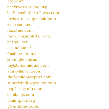
atdhe.ws
heckrodtwetland.org
halfheardinthestillness.com
mybestmassagechair.com
ericreed.net
fluxetine.com
mobilecasino8760.com
betqq3.net
casinoloans5.us
CasinoAuction.us
kipooglecouk.us
mykitchennhome.com
aumoulinvert.com
thefoodiepassport.com
superwindowproject.com
papibakigrafo.com
icanhazjs.com
canimpact.org
goviralstudy.com