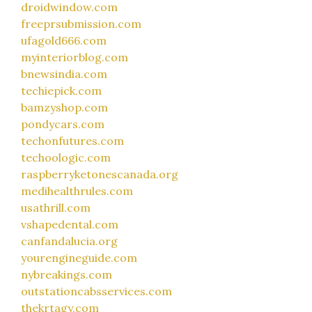
droidwindow.com
freeprsubmission.com
ufagold666.com
myinteriorblog.com
bnewsindia.com
techiepick.com
bamzyshop.com
pondycars.com
techonfutures.com
techoologic.com
raspberryketonescanada.org
medihealthrules.com
usathrill.com
vshapedental.com
canfandalucia.org
yourengineguide.com
nybreakings.com
outstationcabsservices.com
thekrtagy.com