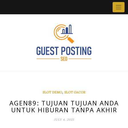
Skip
to
content
,
SLOT DEMO
SLOT GACOR
AGEN89: TUJUAN TUJUAN ANDA
UNTUK HIBURAN TANPA AKHIR
JULY 4, 2025