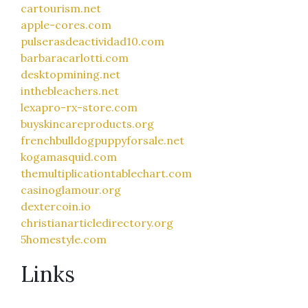
cartourism.net
apple-cores.com
pulserasdeactividad10.com
barbaracarlotti.com
desktopmining.net
inthebleachers.net
lexapro-rx-store.com
buyskincareproducts.org
frenchbulldogpuppyforsale.net
kogamasquid.com
themultiplicationtablechart.com
casinoglamour.org
dextercoin.io
christianarticledirectory.org
5homestyle.com
Links