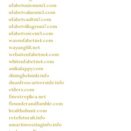
ufabetunionum3.com
ufabetvalueum3.com
ufabetvaultm7.com
ufabetvillageum7.com
ufabetvoicem3.com
waveufabetm4.com
wayang88.net
websiteufabetm4.com
whiteufabetm4.com
anikalappy.com
dininghelsinki.info
duanfrescariverside.info
etilerx.com
finestreplica.net
flounderandfumble.com
healthohunt.com
retefuturah.info
smartinvestinginfo.info