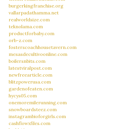
burgerkingfranchise.org
vallarpadathamma.net
realworldsize.com
teknolama.com
productforbaby.com
orb-z.com
fosterscoachhousetavern.com
mesasdecultivoonline.com
boilersnbits.com
latestviralpost.com
newfreearticle.com
blitzpowerusa.com
gardenofeaten.com
hycys05.com
onemoremilerunning.com
snowboardsteez.com
instagrambioforgirls.com
cashflowxfiles.com