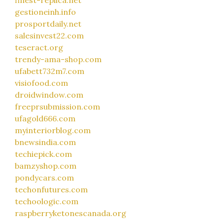
gestioneinh.info
prosportdaily.net
salesinvest22.com
teseract.org
trendy-ama-shop.com
ufabett732m7.com
visiofood.com
droidwindow.com
freeprsubmission.com
ufagold666.com
myinteriorblog.com
bnewsindia.com
techiepick.com
bamzyshop.com
pondycars.com
techonfutures.com
techoologic.com
raspberryketonescanada.org