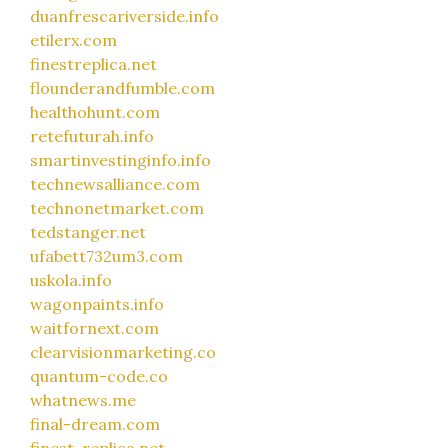
duanfrescariverside.info
etilerx.com
finestreplica.net
flounderandfumble.com
healthohunt.com
retefuturah.info
smartinvestinginfo.info
technewsalliance.com
technonetmarket.com
tedstanger.net
ufabett732um3.com
uskola.info
wagonpaints.info
waitfornext.com
clearvisionmarketing.co
quantum-code.co
whatnews.me
final-dream.com
finest-replica.net