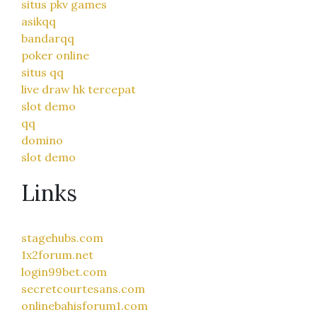
situs pkv games
asikqq
bandarqq
poker online
situs qq
live draw hk tercepat
slot demo
qq
domino
slot demo
Links
stagehubs.com
1x2forum.net
login99bet.com
secretcourtesans.com
onlinebahisforum1.com