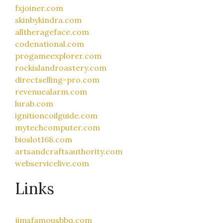
fxjoiner.com
skinbykindra.com
alltherageface.com
codenational.com
progameexplorer.com
rockislandroastery.com
directselling-pro.com
revenuealarm.com
lurab.com
ignitioncoilguide.com
mytechcomputer.com
bioslot168.com
artsandcraftsauthority.com
webservicelive.com
Links
jimsfamousbbq.com