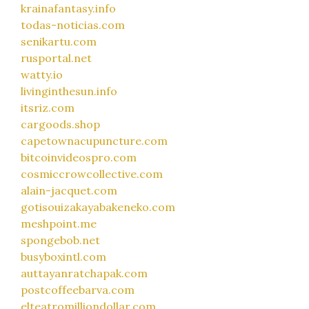
krainafantasy.info
todas-noticias.com
senikartu.com
rusportal.net
watty.io
livinginthesun.info
itsriz.com
cargoods.shop
capetownacupuncture.com
bitcoinvideospro.com
cosmiccrowcollective.com
alain-jacquet.com
gotisouizakayabakeneko.com
meshpoint.me
spongebob.net
busyboxintl.com
auttayanratchapak.com
postcoffeebarva.com
elteatromilliondollar.com