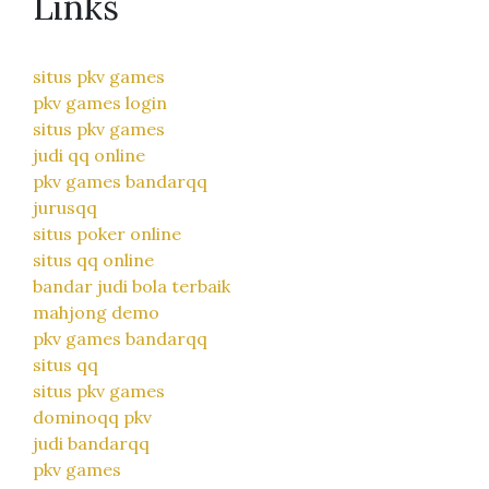
Links
situs pkv games
pkv games login
situs pkv games
judi qq online
pkv games bandarqq
jurusqq
situs poker online
situs qq online
bandar judi bola terbaik
mahjong demo
pkv games bandarqq
situs qq
situs pkv games
dominoqq pkv
judi bandarqq
pkv games