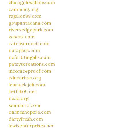
chicagoheadline.com
camming.org
rajalion88.com
goupuntacana.com
riversedgepark.com
zaseez.com
catchycrunch.com
nofaphub.com
nefertitingalls.com
patsyscreations.com
income4proof.com
educaritas.org
lensajelajah.com
betflik09.net
ncaq.org
xenmicro.com
onlineshopera.com
dartyfresh.com
lewisenterprises.net