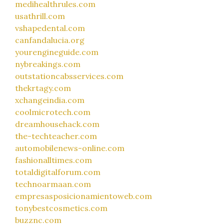
medihealthrules.com
usathrill.com
vshapedental.com
canfandalucia.org
yourengineguide.com
nybreakings.com
outstationcabsservices.com
thekrtagy.com
xchangeindia.com
coolmicrotech.com
dreamhousehack.com
the-techteacher.com
automobilenews-online.com
fashionalltimes.com
totaldigitalforum.com
technoarmaan.com
empresasposicionamientoweb.com
tonybestcosmetics.com
buzznc.com