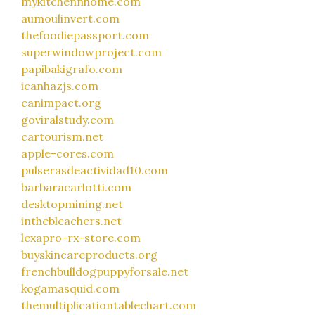
mykitchennhome.com
aumoulinvert.com
thefoodiepassport.com
superwindowproject.com
papibakigrafo.com
icanhazjs.com
canimpact.org
goviralstudy.com
cartourism.net
apple-cores.com
pulserasdeactividad10.com
barbaracarlotti.com
desktopmining.net
inthebleachers.net
lexapro-rx-store.com
buyskincareproducts.org
frenchbulldogpuppyforsale.net
kogamasquid.com
themultiplicationtablechart.com