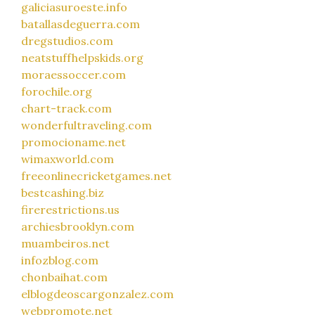
galiciasuroeste.info
batallasdeguerra.com
dregstudios.com
neatstuffhelpskids.org
moraessoccer.com
forochile.org
chart-track.com
wonderfultraveling.com
promocioname.net
wimaxworld.com
freeonlinecricketgames.net
bestcashing.biz
firerestrictions.us
archiesbrooklyn.com
muambeiros.net
infozblog.com
chonbaihat.com
elblogdeoscargonzalez.com
webpromote.net