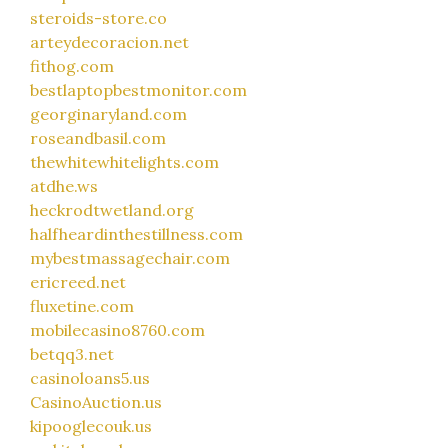
steroids-store.co
arteydecoracion.net
fithog.com
bestlaptopbestmonitor.com
georginaryland.com
roseandbasil.com
thewhitewhitelights.com
atdhe.ws
heckrodtwetland.org
halfheardinthestillness.com
mybestmassagechair.com
ericreed.net
fluxetine.com
mobilecasino8760.com
betqq3.net
casinoloans5.us
CasinoAuction.us
kipooglecouk.us