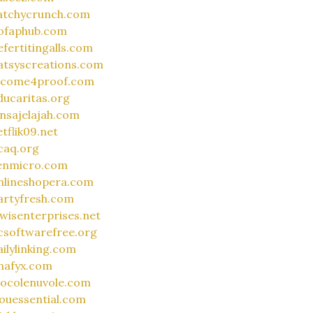
atchycrunch.com
ofaphub.com
efertitingalls.com
atsyscreations.com
ncome4proof.com
ducaritas.org
ensajelajah.com
etflik09.net
caq.org
enmicro.com
nlineshopera.com
artyfresh.com
ewisenterprises.net
csoftwarefree.org
ailylinking.com
nafyx.com
iocolenuvole.com
youessential.com