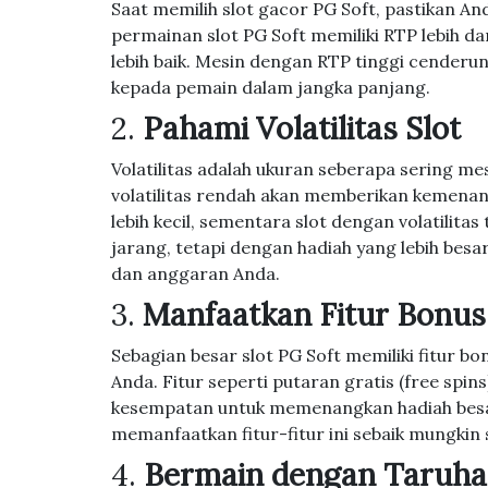
Saat memilih slot gacor PG Soft, pastikan A
permainan slot PG Soft memiliki RTP lebih 
lebih baik. Mesin dengan RTP tinggi cender
kepada pemain dalam jangka panjang.
2.
Pahami Volatilitas Slot
Volatilitas adalah ukuran seberapa sering m
volatilitas rendah akan memberikan kemenan
lebih kecil, sementara slot dengan volatili
jarang, tetapi dengan hadiah yang lebih besar
dan anggaran Anda.
3.
Manfaatkan Fitur Bonus
Sebagian besar slot PG Soft memiliki fitur
Anda. Fitur seperti putaran gratis (free spi
kesempatan untuk memenangkan hadiah besar 
memanfaatkan fitur-fitur ini sebaik mungkin 
4.
Bermain dengan Taruhan