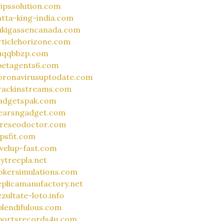
ripssolution.com
atta-king-india.com
ukigassencanada.com
rticlehorizone.com
uqqbbzp.com
betagents6.com
oronavirusuptodate.com
rackinstreams.com
adgetspak.com
earsngadget.com
ireseodoctor.com
apsfit.com
evelup-fast.com
ytreepla.net
okersimulations.com
eplicamanufactory.net
ezultate-loto.info
plendifulous.com
portsrecords4u.com