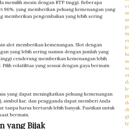
nda memilih mesin dengan RTP tinggi. Beberapa
c
dari 96%, yang memberikan peluang kemenangan yang
n
ung memberikan pengembalian yang lebih sering
n
p
i
e
esin slot memberikan kemenangan. Slot dengan
l
gan yang lebih sering namun dengan jumlah yang
b
tas tinggi cenderung memberikan kemenangan lebih
n
. Pilih volatilitas yang sesuai dengan gaya bermain
x
o
d
l
 bonus yang dapat meningkatkan peluang kemenangan
p
ns), simbol liar, dan pengganda dapat memberi Anda
d
tanpa harus bertaruh lebih banyak. Pastikan untuk
d
saat bermain.
g
 yang Bijak
i