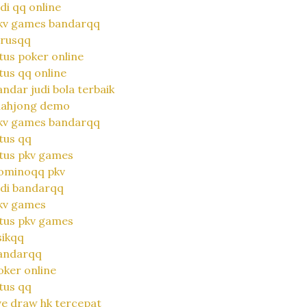
udi qq online
kv games bandarqq
urusqq
itus poker online
itus qq online
andar judi bola terbaik
ahjong demo
kv games bandarqq
itus qq
itus pkv games
ominoqq pkv
udi bandarqq
kv games
itus pkv games
sikqq
andarqq
oker online
itus qq
ive draw hk tercepat