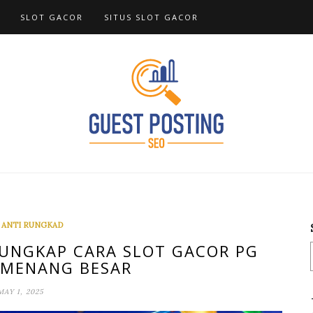
SLOT GACOR
SITUS SLOT GACOR
 ANTI RUNGKAD
UNGKAP CARA SLOT GACOR PG
 MENANG BESAR
MAY 1, 2025