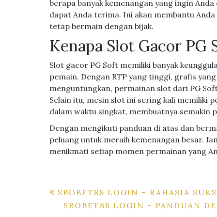
berapa banyak kemenangan yang ingin Anda c
dapat Anda terima. Ini akan membantu Anda
tetap bermain dengan bijak.
Kenapa Slot Gacor PG S
Slot gacor PG Soft memiliki banyak keunggul
pemain. Dengan RTP yang tinggi, grafis yang
menguntungkan, permainan slot dari PG Sof
Selain itu, mesin slot ini sering kali memili
dalam waktu singkat, membuatnya semakin po
Dengan mengikuti panduan di atas dan berma
peluang untuk meraih kemenangan besar. Jan
menikmati setiap momen permainan yang And
Post
SBOBET88 LOGIN – RAHASIA SUK
SBOBET88 LOGIN – PANDUAN DE
navigation