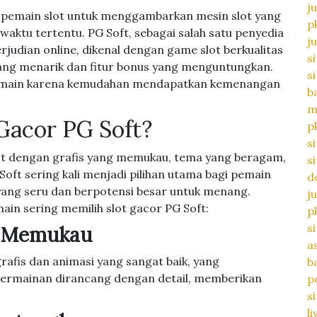
j
eh pemain slot untuk menggambarkan mesin slot yang
p
ktu tertentu. PG Soft, sebagai salah satu penyedia
j
judian online, dikenal dengan game slot berkualitas
s
 yang menarik dan fitur bonus yang menguntungkan.
s
 pemain karena kemudahan mendapatkan kemenangan
b
m
Gacor PG Soft?
p
s
t dengan grafis yang memukau, tema yang beragam,
s
oft sering kali menjadi pilihan utama bagi pemain
d
ang seru dan berpotensi besar untuk menang.
j
in sering memilih slot gacor PG Soft:
p
s
g Memukau
a
rafis dan animasi yang sangat baik, yang
b
ermainan dirancang dengan detail, memberikan
p
s
l