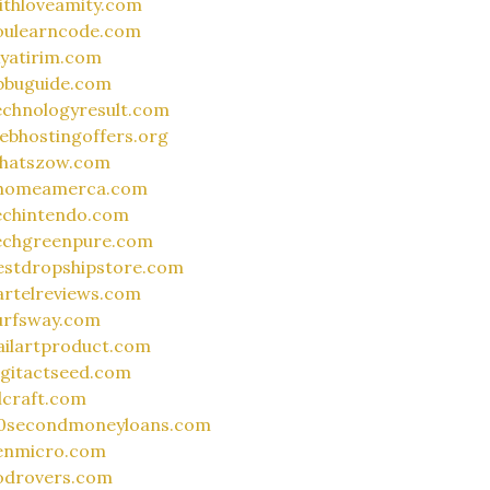
ithloveamity.com
oulearncode.com
xyatirim.com
bbuguide.com
echnologyresult.com
ebhostingoffers.org
hatszow.com
homeamerca.com
echintendo.com
echgreenpure.com
estdropshipstore.com
artelreviews.com
urfsway.com
ailartproduct.com
igitactseed.com
vlcraft.com
0secondmoneyloans.com
enmicro.com
odrovers.com