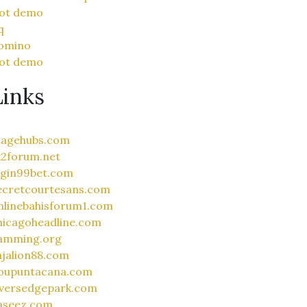
lot demo
q
omino
lot demo
Links
tagehubs.com
x2forum.net
ogin99bet.com
ecretcourtesans.com
nlinebahisforum1.com
hicagoheadline.com
amming.org
ajalion88.com
oupuntacana.com
iversedgepark.com
aseez.com