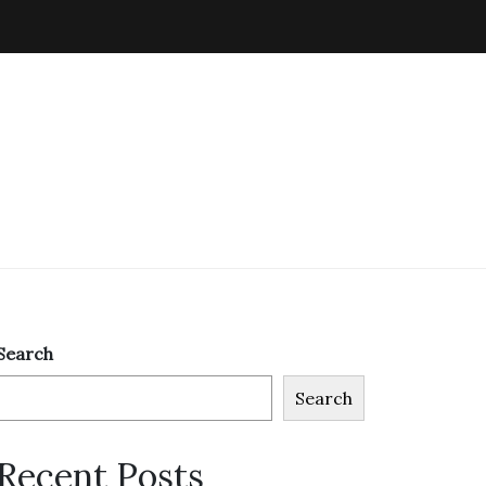
Search
Search
Recent Posts