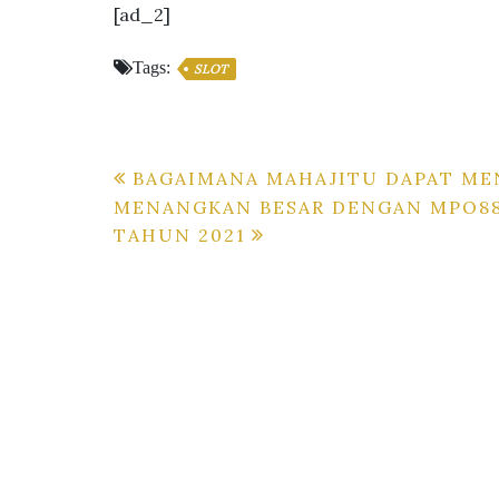
[ad_2]
Tags:
SLOT
Post
BAGAIMANA MAHAJITU DAPAT ME
MENANGKAN BESAR DENGAN MPO88
navigation
TAHUN 2021