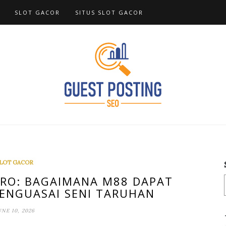
SLOT GACOR
SITUS SLOT GACOR
LOT GACOR
PRO: BAGAIMANA M88 DAPAT
NGUASAI SENI TARUHAN
UNE 10, 2026