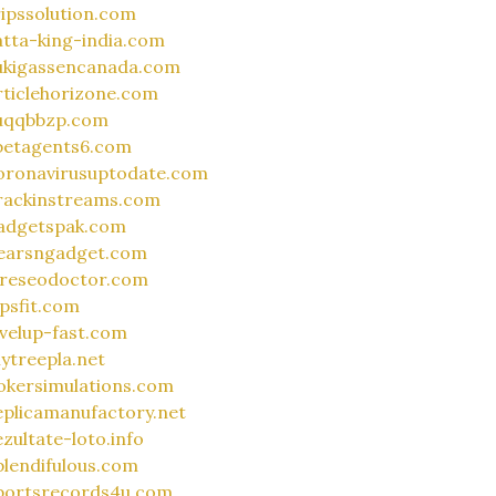
ripssolution.com
atta-king-india.com
ukigassencanada.com
rticlehorizone.com
uqqbbzp.com
betagents6.com
oronavirusuptodate.com
rackinstreams.com
adgetspak.com
earsngadget.com
ireseodoctor.com
apsfit.com
evelup-fast.com
ytreepla.net
okersimulations.com
eplicamanufactory.net
ezultate-loto.info
plendifulous.com
portsrecords4u.com