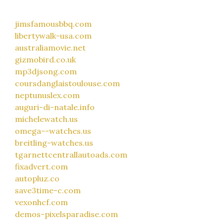
jimsfamousbbq.com
libertywalk-usa.com
australiamovie.net
gizmobird.co.uk
mp3djsong.com
coursdanglaistoulouse.com
neptunuslex.com
auguri-di-natale.info
michelewatch.us
omega--watches.us
breitling-watches.us
tgarnettcentrallautoads.com
fixadvert.com
autopluz.co
save3time-c.com
vexonhcf.com
demos-pixelsparadise.com