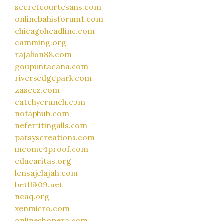
secretcourtesans.com
onlinebahisforum1.com
chicagoheadline.com
camming.org
rajalion88.com
goupuntacana.com
riversedgepark.com
zaseez.com
catchycrunch.com
nofaphub.com
nefertitingalls.com
patsyscreations.com
income4proof.com
educaritas.org
lensajelajah.com
betflik09.net
ncaq.org
xenmicro.com
onlineshopera.com