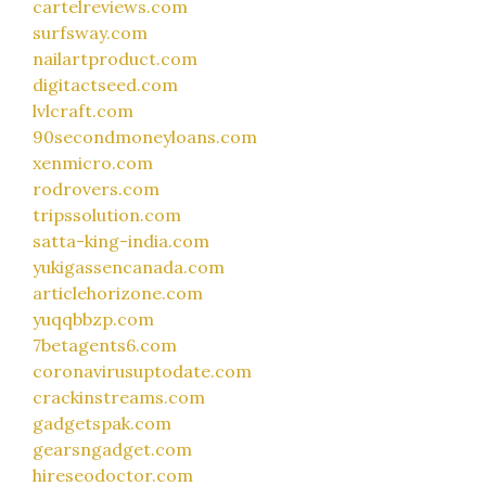
cartelreviews.com
surfsway.com
nailartproduct.com
digitactseed.com
lvlcraft.com
90secondmoneyloans.com
xenmicro.com
rodrovers.com
tripssolution.com
satta-king-india.com
yukigassencanada.com
articlehorizone.com
yuqqbbzp.com
7betagents6.com
coronavirusuptodate.com
crackinstreams.com
gadgetspak.com
gearsngadget.com
hireseodoctor.com