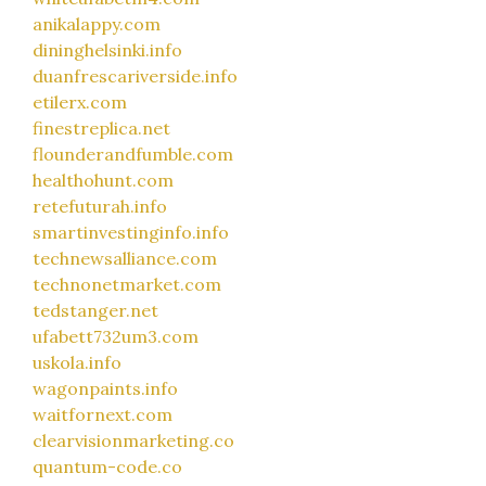
anikalappy.com
dininghelsinki.info
duanfrescariverside.info
etilerx.com
finestreplica.net
flounderandfumble.com
healthohunt.com
retefuturah.info
smartinvestinginfo.info
technewsalliance.com
technonetmarket.com
tedstanger.net
ufabett732um3.com
uskola.info
wagonpaints.info
waitfornext.com
clearvisionmarketing.co
quantum-code.co