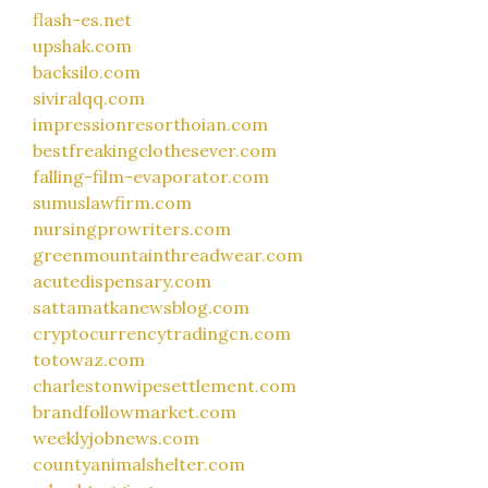
flash-es.net
upshak.com
backsilo.com
siviralqq.com
impressionresorthoian.com
bestfreakingclothesever.com
falling-film-evaporator.com
sumuslawfirm.com
nursingprowriters.com
greenmountainthreadwear.com
acutedispensary.com
sattamatkanewsblog.com
cryptocurrencytradingcn.com
totowaz.com
charlestonwipesettlement.com
brandfollowmarket.com
weeklyjobnews.com
countyanimalshelter.com