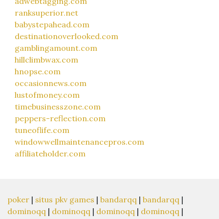
adwebtagging.com
ranksuperior.net
babystepahead.com
destinationoverlooked.com
gamblingamount.com
hillclimbwax.com
hnopse.com
occasionnews.com
lustofmoney.com
timebusinesszone.com
peppers-reflection.com
tuneoflife.com
windowwellmaintenancepros.com
affiliateholder.com
poker
|
situs pkv games
|
bandarqq
|
bandarqq
|
dominoqq
|
dominoqq
|
dominoqq
|
dominoqq
|