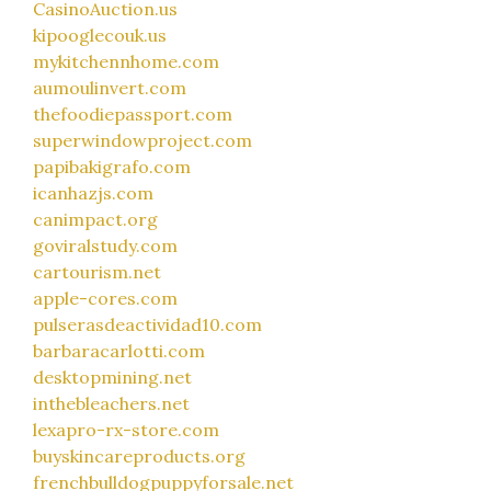
CasinoAuction.us
kipooglecouk.us
mykitchennhome.com
aumoulinvert.com
thefoodiepassport.com
superwindowproject.com
papibakigrafo.com
icanhazjs.com
canimpact.org
goviralstudy.com
cartourism.net
apple-cores.com
pulserasdeactividad10.com
barbaracarlotti.com
desktopmining.net
inthebleachers.net
lexapro-rx-store.com
buyskincareproducts.org
frenchbulldogpuppyforsale.net