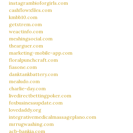
instagrambioforgirls.com
cashflowxfiles.com
kmbb10.com
getxtrem.com
weactinfo.com
meshingsocial.com
thearguer.com
marketing-mobile-app.com
floralpunchcraft.com
fiasone.com
danktankbattery.com
mealudo.com
charlie-day.com
livedirectbettingpoker.com
foxbusinessupdate.com
lovedaddy.org
integrativemedicalmassageplano.com
mrrugwashing.com
acb-bankia.com