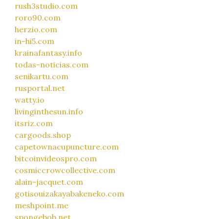
rush3studio.com
roro90.com
herzio.com
in-hi5.com
krainafantasy.info
todas-noticias.com
senikartu.com
rusportal.net
watty.io
livinginthesun.info
itsriz.com
cargoods.shop
capetownacupuncture.com
bitcoinvideospro.com
cosmiccrowcollective.com
alain-jacquet.com
gotisouizakayabakeneko.com
meshpoint.me
spongebob.net