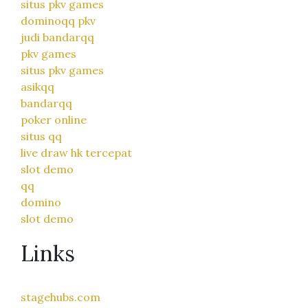
situs pkv games
dominoqq pkv
judi bandarqq
pkv games
situs pkv games
asikqq
bandarqq
poker online
situs qq
live draw hk tercepat
slot demo
qq
domino
slot demo
Links
stagehubs.com