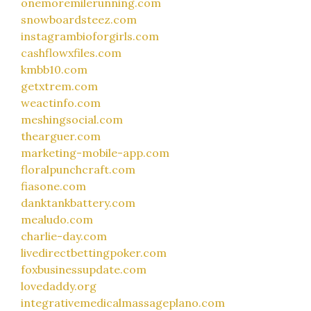
onemoremilerunning.com
snowboardsteez.com
instagrambioforgirls.com
cashflowxfiles.com
kmbb10.com
getxtrem.com
weactinfo.com
meshingsocial.com
thearguer.com
marketing-mobile-app.com
floralpunchcraft.com
fiasone.com
danktankbattery.com
mealudo.com
charlie-day.com
livedirectbettingpoker.com
foxbusinessupdate.com
lovedaddy.org
integrativemedicalmassageplano.com