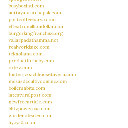
busyboxintl.com
auttayanratchapak.com
postcoffeebarva.com
elteatromilliondollar.com
burgerkingfranchise.org
vallarpadathamma.net
realworldsize.com
teknolama.com
productforbaby.com
orb-z.com
fosterscoachhousetavern.com
mesasdecultivoonline.com
boilersnbits.com
latestviralpost.com
newfreearticle.com
blitzpowerusa.com
gardenofeaten.com
hycys05.com