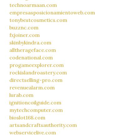
technoarmaan.com
empresasposicionamientoweb.com
tonybestcosmetics.com
buzznc.com
fxjoiner.com
skinbykindra.com
alltherageface.com
codenational.com
progameexplorer.com
rockislandroastery.com
directselling-pro.com
revenuealarm.com
lurab.com
ignitioncoilguide.com
mytechcomputer.com
bioslot168.com
artsandcraftsauthority.com
webservicelive.com