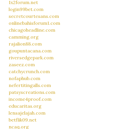
1x2forum.net
login99bet.com
secretcourtesans.com
onlinebahisforum1.com
chicagoheadline.com
camming.org
rajalion88.com
goupuntacana.com
riversedgepark.com
zaseez.com
catchycrunch.com
nofaphub.com
nefertitingalls.com
patsyscreations.com
income4proof.com
educaritas.org
lensajelajah.com
betflik09.net
ncaq.org