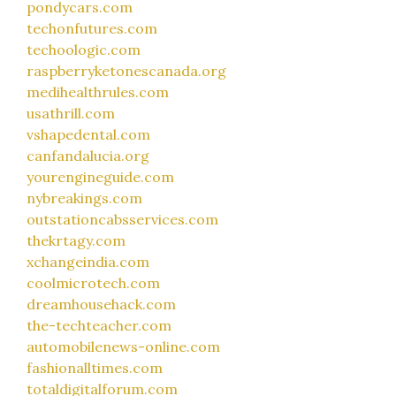
pondycars.com
techonfutures.com
techoologic.com
raspberryketonescanada.org
medihealthrules.com
usathrill.com
vshapedental.com
canfandalucia.org
yourengineguide.com
nybreakings.com
outstationcabsservices.com
thekrtagy.com
xchangeindia.com
coolmicrotech.com
dreamhousehack.com
the-techteacher.com
automobilenews-online.com
fashionalltimes.com
totaldigitalforum.com