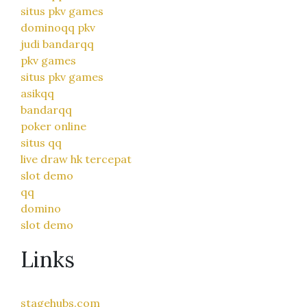
situs pkv games
dominoqq pkv
judi bandarqq
pkv games
situs pkv games
asikqq
bandarqq
poker online
situs qq
live draw hk tercepat
slot demo
qq
domino
slot demo
Links
stagehubs.com