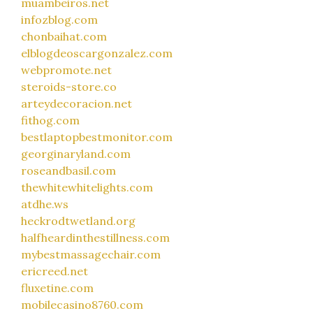
muambeiros.net
infozblog.com
chonbaihat.com
elblogdeoscargonzalez.com
webpromote.net
steroids-store.co
arteydecoracion.net
fithog.com
bestlaptopbestmonitor.com
georginaryland.com
roseandbasil.com
thewhitewhitelights.com
atdhe.ws
heckrodtwetland.org
halfheardinthestillness.com
mybestmassagechair.com
ericreed.net
fluxetine.com
mobilecasino8760.com