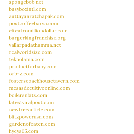
spongebob.net
busyboxintl.com
auttayanratchapak.com
postcoffeebarva.com
elteatromilliondollar.com
burgerkingfranchise.org
vallarpadathamma.net
realworldsize.com
teknolama.com
productforbaby.com
orb-z.com
fosterscoachhousetavern.com
mesasdecultivoonline.com
boilersnbits.com
latestviralpost.com
newfreearticle.com
blitzpowerusa.com
gardenofeaten.com
hycys05.com