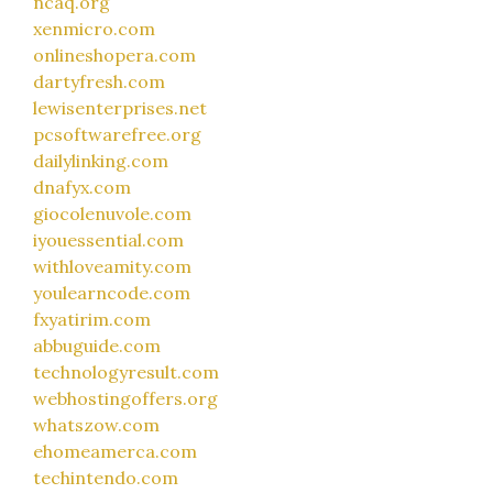
ncaq.org
xenmicro.com
onlineshopera.com
dartyfresh.com
lewisenterprises.net
pcsoftwarefree.org
dailylinking.com
dnafyx.com
giocolenuvole.com
iyouessential.com
withloveamity.com
youlearncode.com
fxyatirim.com
abbuguide.com
technologyresult.com
webhostingoffers.org
whatszow.com
ehomeamerca.com
techintendo.com