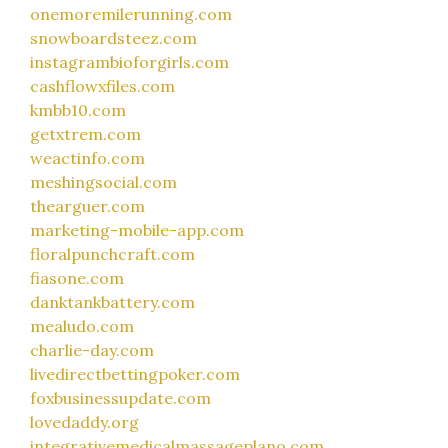
onemoremilerunning.com
snowboardsteez.com
instagrambioforgirls.com
cashflowxfiles.com
kmbb10.com
getxtrem.com
weactinfo.com
meshingsocial.com
thearguer.com
marketing-mobile-app.com
floralpunchcraft.com
fiasone.com
danktankbattery.com
mealudo.com
charlie-day.com
livedirectbettingpoker.com
foxbusinessupdate.com
lovedaddy.org
integrativemedicalmassageplano.com