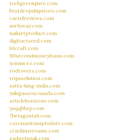
techgreenpure.com
bestdropshipstore.com
cartelreviews.com
surfsway.com
nailartproduct.com
digitactseed.com
lvlcraft.com
90secondmoneyloans.com
xenmicro.com
rodrovers.com
tripssolution.com
satta-king-india.com
yukigassencanada.com
articlehorizone.com
yuqqbbzp.com
7betagents6.com
coronavirusuptodate.com
crackinstreams.com
gadgetspak.com