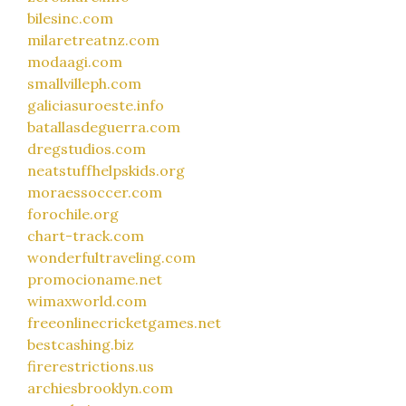
bilesinc.com
milaretreatnz.com
modaagi.com
smallvilleph.com
galiciasuroeste.info
batallasdeguerra.com
dregstudios.com
neatstuffhelpskids.org
moraessoccer.com
forochile.org
chart-track.com
wonderfultraveling.com
promocioname.net
wimaxworld.com
freeonlinecricketgames.net
bestcashing.biz
firerestrictions.us
archiesbrooklyn.com