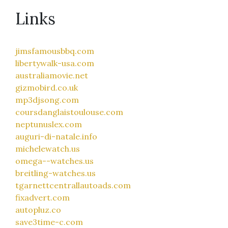
Links
jimsfamousbbq.com
libertywalk-usa.com
australiamovie.net
gizmobird.co.uk
mp3djsong.com
coursdanglaistoulouse.com
neptunuslex.com
auguri-di-natale.info
michelewatch.us
omega--watches.us
breitling-watches.us
tgarnettcentrallautoads.com
fixadvert.com
autopluz.co
save3time-c.com