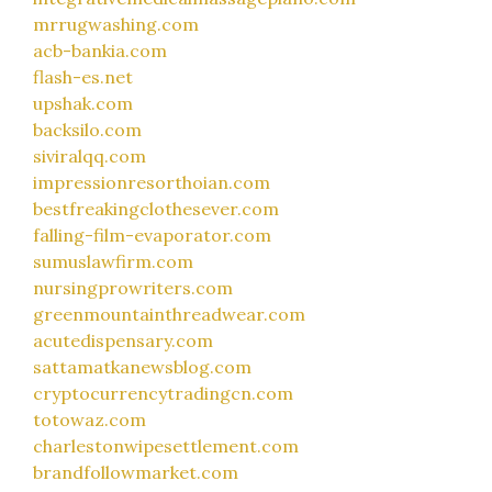
mrrugwashing.com
acb-bankia.com
flash-es.net
upshak.com
backsilo.com
siviralqq.com
impressionresorthoian.com
bestfreakingclothesever.com
falling-film-evaporator.com
sumuslawfirm.com
nursingprowriters.com
greenmountainthreadwear.com
acutedispensary.com
sattamatkanewsblog.com
cryptocurrencytradingcn.com
totowaz.com
charlestonwipesettlement.com
brandfollowmarket.com