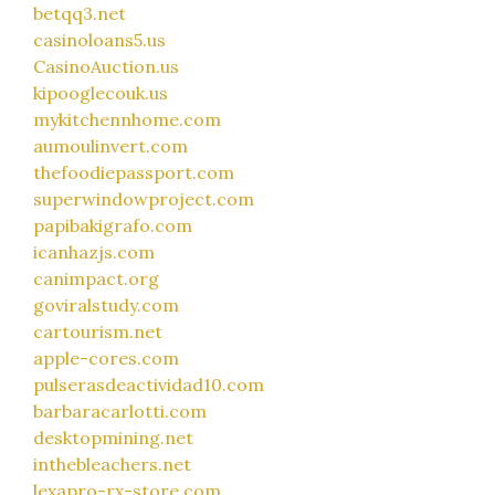
betqq3.net
casinoloans5.us
CasinoAuction.us
kipooglecouk.us
mykitchennhome.com
aumoulinvert.com
thefoodiepassport.com
superwindowproject.com
papibakigrafo.com
icanhazjs.com
canimpact.org
goviralstudy.com
cartourism.net
apple-cores.com
pulserasdeactividad10.com
barbaracarlotti.com
desktopmining.net
inthebleachers.net
lexapro-rx-store.com