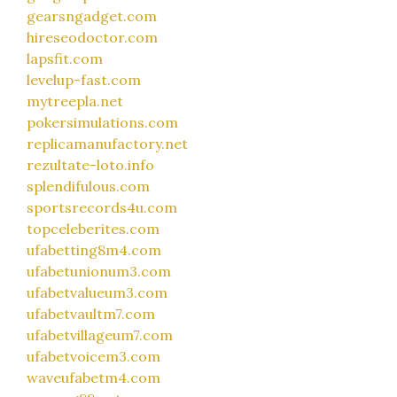
gearsngadget.com
hireseodoctor.com
lapsfit.com
levelup-fast.com
mytreepla.net
pokersimulations.com
replicamanufactory.net
rezultate-loto.info
splendifulous.com
sportsrecords4u.com
topceleberites.com
ufabetting8m4.com
ufabetunionum3.com
ufabetvalueum3.com
ufabetvaultm7.com
ufabetvillageum7.com
ufabetvoicem3.com
waveufabetm4.com