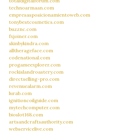
totaldigitalforum.com
technoarmaan.com
empresasposicionamientoweb.com
tonybestcosmetics.com
buzznc.com
fxjoiner.com
skinbykindra.com
alltherageface.com
codenational.com
progameexplorer.com
rockislandroastery.com
directselling-pro.com
revenuealarm.com
lurab.com
ignitioncoilguide.com
mytechcomputer.com
bioslot168.com
artsandcraftsauthority.com
webservicelive.com