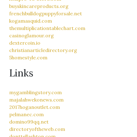
buyskincareproducts.org
frenchbulldogpuppyforsale.net
kogamasquid.com
themultiplicationtablechart.com
casinoglamour.org
dextercoin.io
christianarticledirectory.org
5homestyle.com
Links
mygamblingstory.com
majalahwekonews.com
2017hoganoutlet.com
pelmanec.com
domino99qq.net
directoryoftheweb.com
donttellashton.com