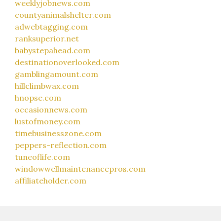
weeklyjobnews.com
countyanimalshelter.com
adwebtagging.com
ranksuperior.net
babystepahead.com
destinationoverlooked.com
gamblingamount.com
hillclimbwax.com
hnopse.com
occasionnews.com
lustofmoney.com
timebusinesszone.com
peppers-reflection.com
tuneoflife.com
windowwellmaintenancepros.com
affiliateholder.com