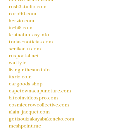
rush3studio.com
roro90.com
herzio.com
in-hi5.com
krainafantasy.info
todas-noticias.com
senikartu.com
rusportal.net
watty.io
livinginthesun.info
itsriz.com
cargoods.shop
capetownacupuncture.com
bitcoinvideospro.com
cosmiccrowcollective.com
alain-jacquet.com
gotisouizakayabakeneko.com
meshpoint.me