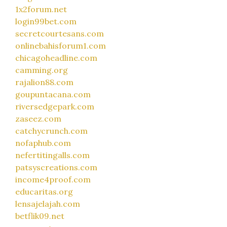
1x2forum.net
login99bet.com
secretcourtesans.com
onlinebahisforum1.com
chicagoheadline.com
camming.org
rajalion88.com
goupuntacana.com
riversedgepark.com
zaseez.com
catchycrunch.com
nofaphub.com
nefertitingalls.com
patsyscreations.com
income4proof.com
educaritas.org
lensajelajah.com
betflik09.net