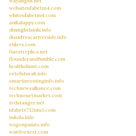
wayang88.net
websiteufabetm4.com
whiteufabetm4.com
anikalappy.com
dininghelsinki.info
duanfrescariverside.info
etilerx.com
finestreplica.net
flounderandfumble.com
healthohunt.com
retefuturah.info
smartinvestinginfo.info
technewsalliance.com
technonetmarket.com
tedstanger.net
ufabett732um3.com
uskola.info
wagonpaints.info
waitfornext.com