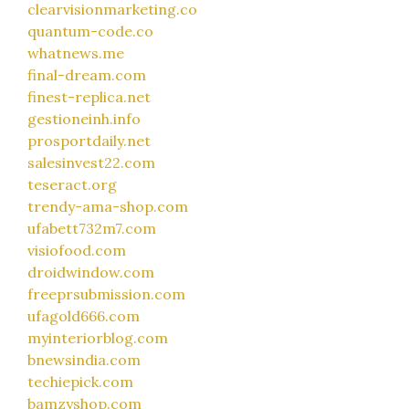
clearvisionmarketing.co
quantum-code.co
whatnews.me
final-dream.com
finest-replica.net
gestioneinh.info
prosportdaily.net
salesinvest22.com
teseract.org
trendy-ama-shop.com
ufabett732m7.com
visiofood.com
droidwindow.com
freeprsubmission.com
ufagold666.com
myinteriorblog.com
bnewsindia.com
techiepick.com
bamzyshop.com