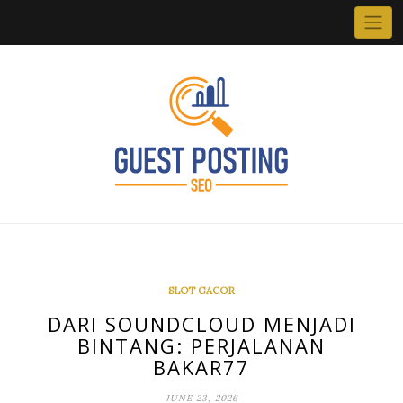
Skip
to
content
SLOT GACOR
DARI SOUNDCLOUD MENJADI
BINTANG: PERJALANAN
BAKAR77
JUNE 23, 2026