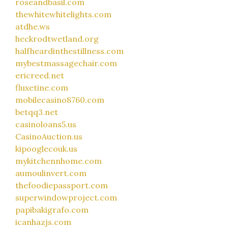
roseandbasil.com
thewhitewhitelights.com
atdhe.ws
heckrodtwetland.org
halfheardinthestillness.com
mybestmassagechair.com
ericreed.net
fluxetine.com
mobilecasino8760.com
betqq3.net
casinoloans5.us
CasinoAuction.us
kipooglecouk.us
mykitchennhome.com
aumoulinvert.com
thefoodiepassport.com
superwindowproject.com
papibakigrafo.com
icanhazjs.com