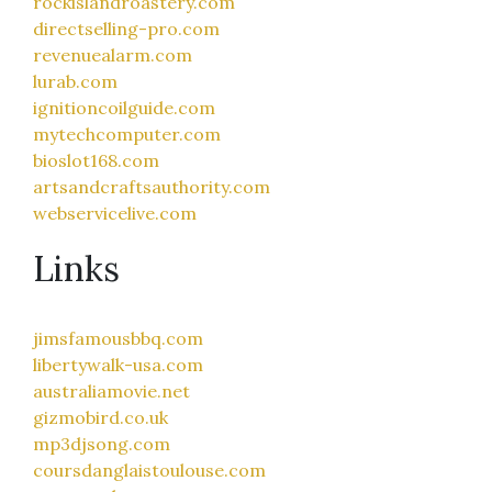
rockislandroastery.com
directselling-pro.com
revenuealarm.com
lurab.com
ignitioncoilguide.com
mytechcomputer.com
bioslot168.com
artsandcraftsauthority.com
webservicelive.com
Links
jimsfamousbbq.com
libertywalk-usa.com
australiamovie.net
gizmobird.co.uk
mp3djsong.com
coursdanglaistoulouse.com