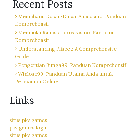
Recent Posts
Memahami Dasar-Dasar Ahlicasino: Panduan
Komprehensif
Membuka Rahasia Juruscasino: Panduan
Komprehensif
Understanding Plisbet: A Comprehensive
Guide
Pengertian Bunga99: Panduan Komprehensif
Winlose99: Panduan Utama Anda untuk
Permainan Online
Links
situs pkv games
pkv games login
situs pkv games