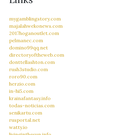
mygamblingstory.com
majalahwekonews.com
2017hoganoutlet.com
pelmanec.com
domino99qq.net
directoryoftheweb.com
donttellashton.com
rush3studio.com
roro90.com
herzio.com
in-hi5.com
krainafantasy.info
todas-noticias.com
senikartu.com
rusportal.net
watty.io
livinginthesun.info