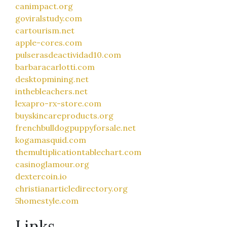
canimpact.org
goviralstudy.com
cartourism.net
apple-cores.com
pulserasdeactividad10.com
barbaracarlotti.com
desktopmining.net
inthebleachers.net
lexapro-rx-store.com
buyskincareproducts.org
frenchbulldogpuppyforsale.net
kogamasquid.com
themultiplicationtablechart.com
casinoglamour.org
dextercoin.io
christianarticledirectory.org
5homestyle.com
Links