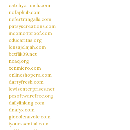
catchycrunch.com
nofaphub.com
nefertitingalls.com
patsyscreations.com
income4proof.com
educaritas.org
lensajelajah.com
betflik09.net
ncaq.org
xenmicro.com
onlineshopera.com
dartyfresh.com
lewisenterprises.net
pcsoftwarefree.org
dailylinking.com
dnafyx.com
giocolenuvole.com
iyouessential.com