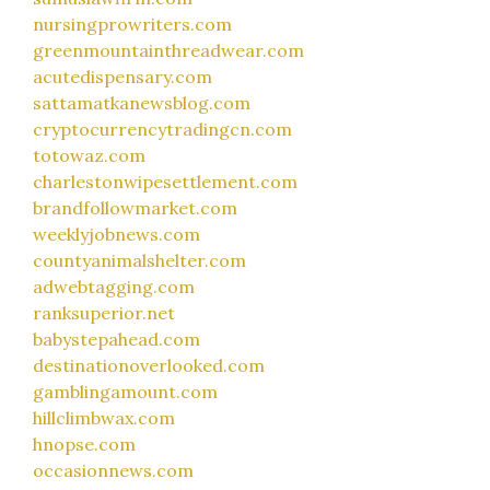
nursingprowriters.com
greenmountainthreadwear.com
acutedispensary.com
sattamatkanewsblog.com
cryptocurrencytradingcn.com
totowaz.com
charlestonwipesettlement.com
brandfollowmarket.com
weeklyjobnews.com
countyanimalshelter.com
adwebtagging.com
ranksuperior.net
babystepahead.com
destinationoverlooked.com
gamblingamount.com
hillclimbwax.com
hnopse.com
occasionnews.com