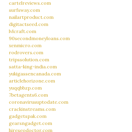
cartelreviews.com
surfsway.com
nailartproduct.com
digitactseed.com
lvlcraft.com
90secondmoneyloans.com
xenmicro.com
rodrovers.com
tripssolution.com
satta-king-india.com
yukigassencanada.com
articlehorizone.com
yuqqbbzp.com
7betagents6.com
coronavirusuptodate.com
crackinstreams.com
gadgetspak.com
gearsngadget.com
hireseodoctor.com