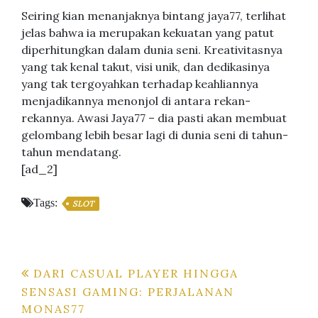
Seiring kian menanjaknya bintang jaya77, terlihat
jelas bahwa ia merupakan kekuatan yang patut
diperhitungkan dalam dunia seni. Kreativitasnya
yang tak kenal takut, visi unik, dan dedikasinya
yang tak tergoyahkan terhadap keahliannya
menjadikannya menonjol di antara rekan-
rekannya. Awasi Jaya77 – dia pasti akan membuat
gelombang lebih besar lagi di dunia seni di tahun-
tahun mendatang.
[ad_2]
Tags:
SLOT
Post
DARI CASUAL PLAYER HINGGA
SENSASI GAMING: PERJALANAN
navigation
MONAS77