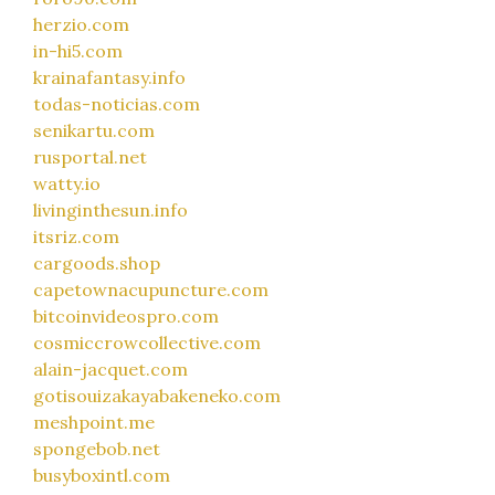
herzio.com
in-hi5.com
krainafantasy.info
todas-noticias.com
senikartu.com
rusportal.net
watty.io
livinginthesun.info
itsriz.com
cargoods.shop
capetownacupuncture.com
bitcoinvideospro.com
cosmiccrowcollective.com
alain-jacquet.com
gotisouizakayabakeneko.com
meshpoint.me
spongebob.net
busyboxintl.com