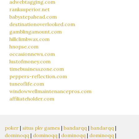
adwebtagging.com
ranksuperior.net
babystepahead.com
destinationoverlooked.com
gamblingamount.com
hillclimbwax.com
hnopse.com
occasionnews.com
lustofmoney.com
timebusinesszone.com
peppers-reflection.com
tuneoflife.com
windowwellmaintenancepros.com
affiliateholder.com
poker
|
situs pkv games
|
bandarqq
|
bandarqq
|
dominoqq
|
dominoqq
|
dominoqq
|
dominoqq
|