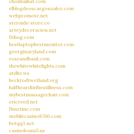
chonbaihat.com
elblogdeoscargonzalez.com
webpromote.net
steroids-store.co
arteydecoracion.net
fithog.com
bestlaptopbestmonitor.com
georginaryland.com
roseandbasil.com
thewhitewhitelights.com
atdhe.ws
heckrodtwetland.org
halfheardinthestillness.com
mybestmassagechair.com
ericreed.net
fluxetine.com
mobilecasino8760.com
betqq3.net
casinoloans5.us