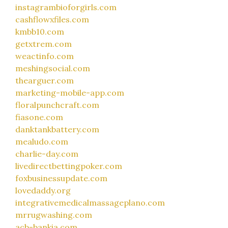
instagrambioforgirls.com
cashflowxfiles.com
kmbb10.com
getxtrem.com
weactinfo.com
meshingsocial.com
thearguer.com
marketing-mobile-app.com
floralpunchcraft.com
fiasone.com
danktankbattery.com
mealudo.com
charlie-day.com
livedirectbettingpoker.com
foxbusinessupdate.com
lovedaddy.org
integrativemedicalmassageplano.com
mrrugwashing.com
acb-bankia.com