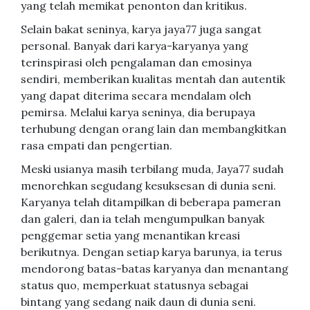
yang telah memikat penonton dan kritikus.
Selain bakat seninya, karya jaya77 juga sangat
personal. Banyak dari karya-karyanya yang
terinspirasi oleh pengalaman dan emosinya
sendiri, memberikan kualitas mentah dan autentik
yang dapat diterima secara mendalam oleh
pemirsa. Melalui karya seninya, dia berupaya
terhubung dengan orang lain dan membangkitkan
rasa empati dan pengertian.
Meski usianya masih terbilang muda, Jaya77 sudah
menorehkan segudang kesuksesan di dunia seni.
Karyanya telah ditampilkan di beberapa pameran
dan galeri, dan ia telah mengumpulkan banyak
penggemar setia yang menantikan kreasi
berikutnya. Dengan setiap karya barunya, ia terus
mendorong batas-batas karyanya dan menantang
status quo, memperkuat statusnya sebagai
bintang yang sedang naik daun di dunia seni.