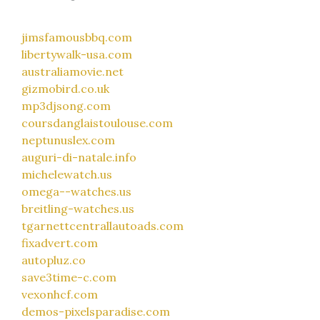
jimsfamousbbq.com
libertywalk-usa.com
australiamovie.net
gizmobird.co.uk
mp3djsong.com
coursdanglaistoulouse.com
neptunuslex.com
auguri-di-natale.info
michelewatch.us
omega--watches.us
breitling-watches.us
tgarnettcentrallautoads.com
fixadvert.com
autopluz.co
save3time-c.com
vexonhcf.com
demos-pixelsparadise.com