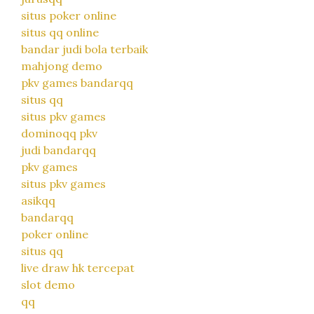
situs poker online
situs qq online
bandar judi bola terbaik
mahjong demo
pkv games bandarqq
situs qq
situs pkv games
dominoqq pkv
judi bandarqq
pkv games
situs pkv games
asikqq
bandarqq
poker online
situs qq
live draw hk tercepat
slot demo
qq