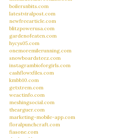
boilersnbits.com
latestviralpost.com
newfreearticle.com
blitzpowerusa.com
gardenofeaten.com
hycys05.com
onemoremilerunning.com
snowboardsteez.com
instagrambioforgirls.com
cashflowxfiles.com
kmbb10.com
getxtrem.com
weactinfo.com
meshingsocial.com
thearguer.com
marketing-mobile-app.com
floralpunchcraft.com
fiasone.com