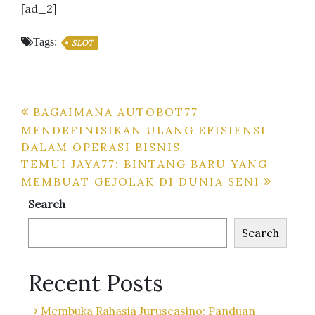
[ad_2]
Tags:
SLOT
Post
BAGAIMANA AUTOBOT77
MENDEFINISIKAN ULANG EFISIENSI
navigation
DALAM OPERASI BISNIS
TEMUI JAYA77: BINTANG BARU YANG
MEMBUAT GEJOLAK DI DUNIA SENI
Search
Search
Recent Posts
Membuka Rahasia Juruscasino: Panduan