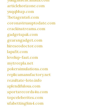
articlehorizone.com
yuqqbbzp.com
7betagents6.com
coronavirusuptodate.com
crackinstreams.com
gadgetspak.com
gearsngadget.com
hireseodoctor.com
lapsfit.com
levelup-fast.com
mytreepla.net
pokersimulations.com
replicamanufactory.net
rezultate-loto.info
splendifulous.com
sportsrecords4u.com
topceleberites.com
ufabetting8m4.com