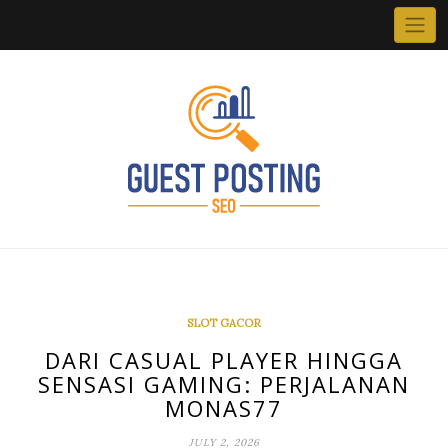
Skip
to
content
SLOT GACOR
DARI CASUAL PLAYER HINGGA
SENSASI GAMING: PERJALANAN
MONAS77
JULY 2, 2026