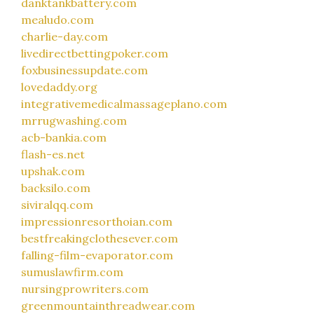
danktankbattery.com
mealudo.com
charlie-day.com
livedirectbettingpoker.com
foxbusinessupdate.com
lovedaddy.org
integrativemedicalmassageplano.com
mrrugwashing.com
acb-bankia.com
flash-es.net
upshak.com
backsilo.com
siviralqq.com
impressionresorthoian.com
bestfreakingclothesever.com
falling-film-evaporator.com
sumuslawfirm.com
nursingprowriters.com
greenmountainthreadwear.com