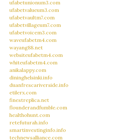
ufabetunionum3.com
ufabetvalueum3.com
ufabetvaultm7.com
ufabetvillageum7.com
ufabetvoicem3.com
waveufabetm4.com
wayang88.net
websiteufabetm4.com
whiteufabetm4.com
anikalappy.com
dininghelsinki.info
duanfrescariverside.info
etilerx.com
finestreplica.net
flounderandfumble.com
healthohunt.com
retefuturah.info
smartinvestinginfo.info
technewsalliance.com