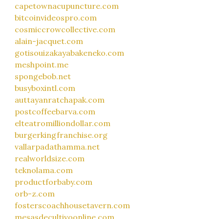
capetownacupuncture.com
bitcoinvideospro.com
cosmiccrowcollective.com
alain-jacquet.com
gotisouizakayabakeneko.com
meshpoint.me
spongebob.net
busyboxintl.com
auttayanratchapak.com
postcoffeebarva.com
elteatromilliondollar.com
burgerkingfranchise.org
vallarpadathamma.net
realworldsize.com
teknolama.com
productforbaby.com
orb-z.com
fosterscoachhousetavern.com
mesasdecultivoonline.com