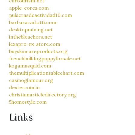
cartourism.net
apple-cores.com
pulserasdeactividad10.com
barbaracarlotti.com
desktopmining.net
inthebleachers.net
lexapro-rx-store.com
buyskincareproducts.org
frenchbulldogpuppyforsale.net
kogamasquid.com
themultiplicationtablechart.com
casinoglamour.org
dextercoin.io
christianarticledirectory.org
5homestyle.com
Links