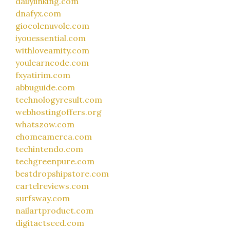
dailylinking.com
dnafyx.com
giocolenuvole.com
iyouessential.com
withloveamity.com
youlearncode.com
fxyatirim.com
abbuguide.com
technologyresult.com
webhostingoffers.org
whatszow.com
ehomeamerca.com
techintendo.com
techgreenpure.com
bestdropshipstore.com
cartelreviews.com
surfsway.com
nailartproduct.com
digitactseed.com