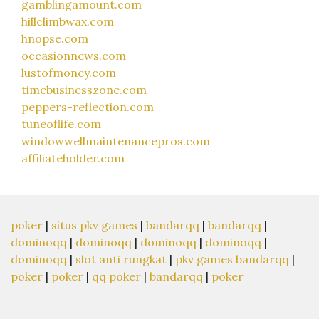
gamblingamount.com
hillclimbwax.com
hnopse.com
occasionnews.com
lustofmoney.com
timebusinesszone.com
peppers-reflection.com
tuneoflife.com
windowwellmaintenancepros.com
affiliateholder.com
poker
|
situs pkv games
|
bandarqq
|
bandarqq
|
dominoqq
|
dominoqq
|
dominoqq
|
dominoqq
|
dominoqq
|
slot anti rungkat
|
pkv games bandarqq
|
poker
|
poker
|
qq poker
|
bandarqq
|
poker