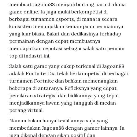
membuat Jagoan88 menjadi bintang baru di dunia
game online. Ia juga mulai berkompetisi di
berbagai turnamen esports, di mana ia secara
konsisten menunjukkan kemampuan bermainnya
yang luar biasa. Bakat dan dedikasinya terhadap
permainan dengan cepat membuatnya
mendapatkan reputasi sebagai salah satu pemain
top di industri ini.
Salah satu game yang cukup terkenal di Jagoan88
adalah Fortnite. Dia telah berkompetisi di berbagai
turnamen Fortnite dan bahkan memenangkan
beberapa di antaranya. Refleksnya yang cepat,
pemikiran strategis, dan bidikannya yang tepat
menjadikannya lawan yang tangguh di medan
perang virtual.
Namun bukan hanya keahliannya saja yang
membedakan Jagoan88 dengan gamer lainnya. Ia
juga dikenal dengan sikap positif dan