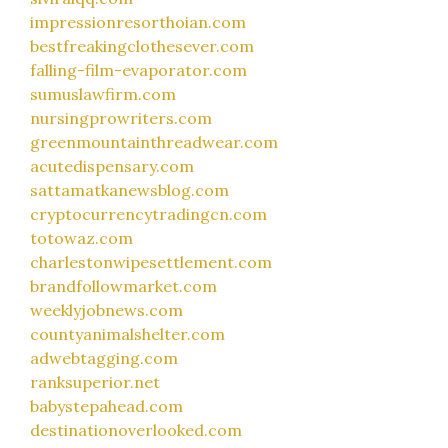
impressionresorthoian.com
bestfreakingclothesever.com
falling-film-evaporator.com
sumuslawfirm.com
nursingprowriters.com
greenmountainthreadwear.com
acutedispensary.com
sattamatkanewsblog.com
cryptocurrencytradingcn.com
totowaz.com
charlestonwipesettlement.com
brandfollowmarket.com
weeklyjobnews.com
countyanimalshelter.com
adwebtagging.com
ranksuperior.net
babystepahead.com
destinationoverlooked.com