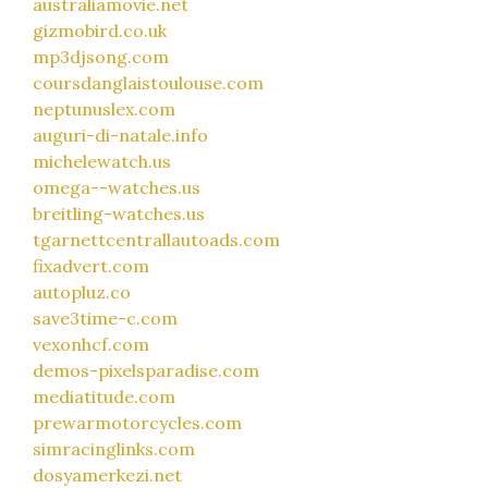
australiamovie.net
gizmobird.co.uk
mp3djsong.com
coursdanglaistoulouse.com
neptunuslex.com
auguri-di-natale.info
michelewatch.us
omega--watches.us
breitling-watches.us
tgarnettcentrallautoads.com
fixadvert.com
autopluz.co
save3time-c.com
vexonhcf.com
demos-pixelsparadise.com
mediatitude.com
prewarmotorcycles.com
simracinglinks.com
dosyamerkezi.net