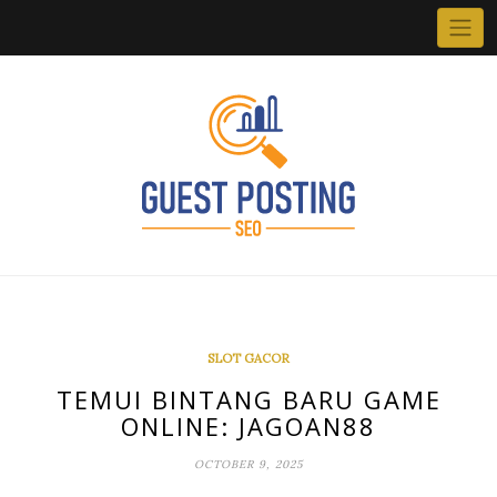
Skip
to
content
SLOT GACOR
TEMUI BINTANG BARU GAME
ONLINE: JAGOAN88
OCTOBER 9, 2025