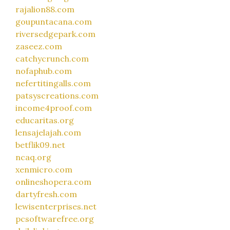
rajalion88.com
goupuntacana.com
riversedgepark.com
zaseez.com
catchycrunch.com
nofaphub.com
nefertitingalls.com
patsyscreations.com
income4proof.com
educaritas.org
lensajelajah.com
betflik09.net
ncaq.org
xenmicro.com
onlineshopera.com
dartyfresh.com
lewisenterprises.net
pcsoftwarefree.org