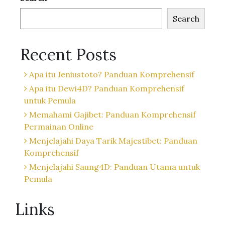
Search
Recent Posts
Apa itu Jeniustoto? Panduan Komprehensif
Apa itu Dewi4D? Panduan Komprehensif
untuk Pemula
Memahami Gajibet: Panduan Komprehensif
Permainan Online
Menjelajahi Daya Tarik Majestibet: Panduan
Komprehensif
Menjelajahi Saung4D: Panduan Utama untuk
Pemula
Links