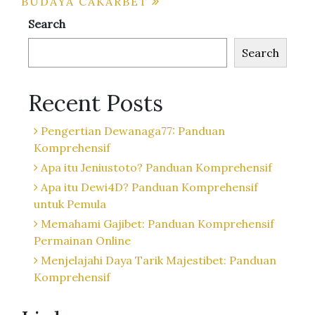
BUDAYA CAKARBET
Search
Search
Recent Posts
Pengertian Dewanaga77: Panduan
Komprehensif
Apa itu Jeniustoto? Panduan Komprehensif
Apa itu Dewi4D? Panduan Komprehensif
untuk Pemula
Memahami Gajibet: Panduan Komprehensif
Permainan Online
Menjelajahi Daya Tarik Majestibet: Panduan
Komprehensif