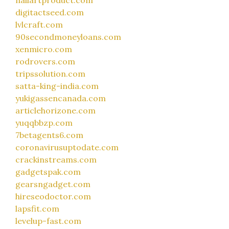
digitactseed.com
lvlcraft.com
90secondmoneyloans.com
xenmicro.com
rodrovers.com
tripssolution.com
satta-king-india.com
yukigassencanada.com
articlehorizone.com
yuqqbbzp.com
7betagents6.com
coronavirusuptodate.com
crackinstreams.com
gadgetspak.com
gearsngadget.com
hireseodoctor.com
lapsfit.com
levelup-fast.com