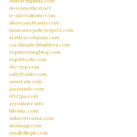
simracinglinks.com
dosyamerkezi.net
le-surrealisme.com
showcasebeauty.com
insurancepolicyexpert.com
statkeycompany.com
carolinadeckbuilders.com
topinvestingblog.com
top50tools.com
the-rep.com
saltyfranks.com
annerani.com
jazzatude.com
0022pa.com
zeroshare.info
bilesinc.com
milaretreatnz.com
modaagi.com
smallvilleph.com