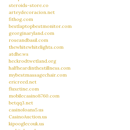
steroids-store.co
arteydecoracion.net
fithog.com
bestlaptopbestmonitor.com
georginaryland.com
roseandbasil.com
thewhitewhitelights.com
atdhe.ws
heckrodtwetland.org
halfheardinthestillness.com
mybestmassagechair.com
ericreed.net
fluxetine.com
mobilecasino8760.com
betqq3.net
casinoloans5.us
CasinoAuction.us
kipooglecouk.us