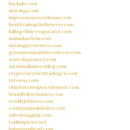
backsilo.com
siviralqq.com
impressionresorthoian.com
bestfreakingclothesever.com
falling-film-evaporator.com
sumuslawfirm.com
nursingprowriters.com
greenmountainthreadwear.com
acutedispensary.com
sattamatkanewsblog.com
cryptocurrencytradingcn.com
totowaz.com
charlestonwipesettlement.com
brandfollowmarket.com
weeklyjobnews.com
countyanimalshelter.com
adwebtagging.com
ranksuperior.net
babystepahead.com