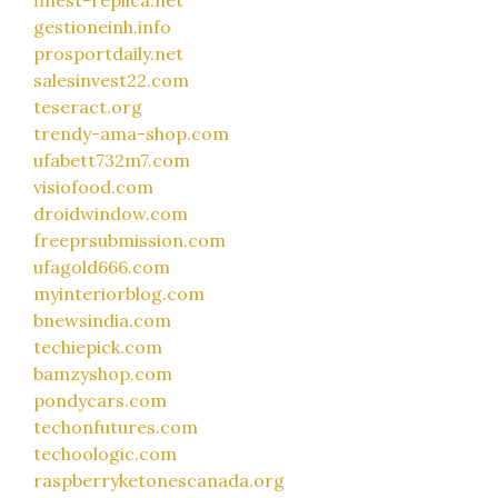
gestioneinh.info
prosportdaily.net
salesinvest22.com
teseract.org
trendy-ama-shop.com
ufabett732m7.com
visiofood.com
droidwindow.com
freeprsubmission.com
ufagold666.com
myinteriorblog.com
bnewsindia.com
techiepick.com
bamzyshop.com
pondycars.com
techonfutures.com
techoologic.com
raspberryketonescanada.org