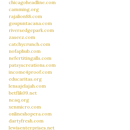
chicagoheadline.com
camming.org
rajalion88.com
goupuntacana.com
riversedgepark.com
zaseez.com
catchycrunch.com
nofaphub.com
nefertitingalls.com
patsyscreations.com
income4proof.com
educaritas.org
lensajelajah.com
betflik09.net
ncaq.org
xenmicro.com
onlineshopera.com
dartyfresh.com
lewisenterprises.net