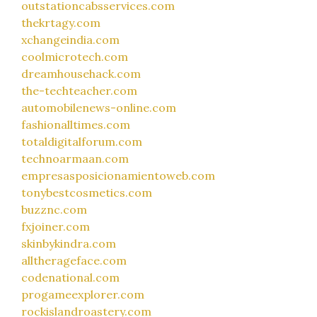
outstationcabsservices.com
thekrtagy.com
xchangeindia.com
coolmicrotech.com
dreamhousehack.com
the-techteacher.com
automobilenews-online.com
fashionalltimes.com
totaldigitalforum.com
technoarmaan.com
empresasposicionamientoweb.com
tonybestcosmetics.com
buzznc.com
fxjoiner.com
skinbykindra.com
alltherageface.com
codenational.com
progameexplorer.com
rockislandroastery.com