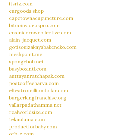
itsriz.com
cargoods.shop
capetownacupuncture.com
bitcoinvideospro.com
cosmiccrowcollective.com
alain-jacquet.com
gotisouizakayabakeneko.com
meshpoint.me
spongebob.net
busyboxintl.com
auttayanratchapak.com
postcoffeebarva.com
elteatromilliondollar.com
burgerkingfranchise.org
vallarpadathamma.net
realworldsize.com
teknolama.com
productforbaby.com
orb-z.com