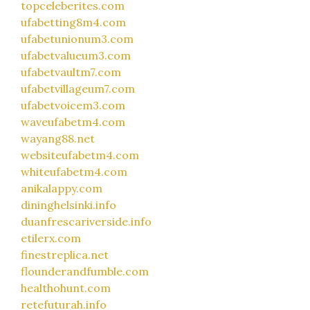
topceleberites.com
ufabetting8m4.com
ufabetunionum3.com
ufabetvalueum3.com
ufabetvaultm7.com
ufabetvillageum7.com
ufabetvoicem3.com
waveufabetm4.com
wayang88.net
websiteufabetm4.com
whiteufabetm4.com
anikalappy.com
dininghelsinki.info
duanfrescariverside.info
etilerx.com
finestreplica.net
flounderandfumble.com
healthohunt.com
retefuturah.info