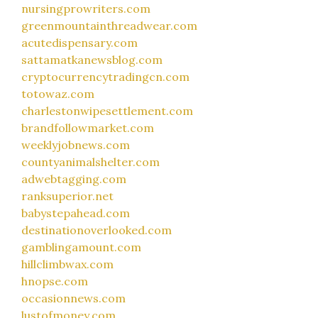
nursingprowriters.com
greenmountainthreadwear.com
acutedispensary.com
sattamatkanewsblog.com
cryptocurrencytradingcn.com
totowaz.com
charlestonwipesettlement.com
brandfollowmarket.com
weeklyjobnews.com
countyanimalshelter.com
adwebtagging.com
ranksuperior.net
babystepahead.com
destinationoverlooked.com
gamblingamount.com
hillclimbwax.com
hnopse.com
occasionnews.com
lustofmoney.com