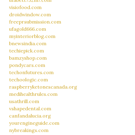
visiofood.com
droidwindow.com
freeprsubmission.com
ufagold666.com
myinteriorblog.com
bnewsindia.com
techiepick.com
bamzyshop.com
pondycars.com
techonfutures.com
techoologic.com
raspberryketonescanada.org
medihealthrules.com
usathrill.com
vshapedental.com
canfandalucia.org
yourengineguide.com
nybreakings.com