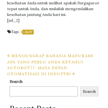
kesehatan Anda untuk melihat apakah Surgagacor
tepat untuk Anda, dan mulailah mengendalikan
kesehatan jantung Anda hari ini.
[ad_2]
Tags:
SLOT
Post
MENGUNGKAP RAHASIA MADURA88:
APA YANG PERLU ANDA KETAHUI
navigation
AUTOBOT77: MASA DEPAN
OTOMATISASI DI INDUSTRI
Search
Search