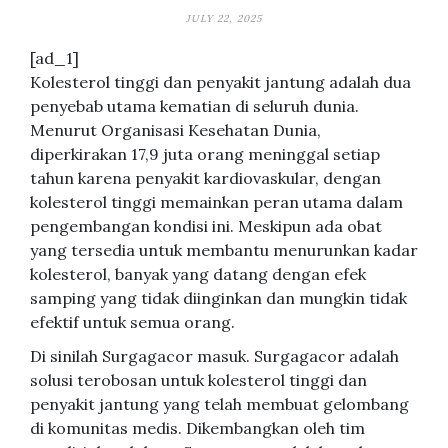
JULY 22, 2025
[ad_1]
Kolesterol tinggi dan penyakit jantung adalah dua
penyebab utama kematian di seluruh dunia.
Menurut Organisasi Kesehatan Dunia,
diperkirakan 17,9 juta orang meninggal setiap
tahun karena penyakit kardiovaskular, dengan
kolesterol tinggi memainkan peran utama dalam
pengembangan kondisi ini. Meskipun ada obat
yang tersedia untuk membantu menurunkan kadar
kolesterol, banyak yang datang dengan efek
samping yang tidak diinginkan dan mungkin tidak
efektif untuk semua orang.
Di sinilah Surgagacor masuk. Surgagacor adalah
solusi terobosan untuk kolesterol tinggi dan
penyakit jantung yang telah membuat gelombang
di komunitas medis. Dikembangkan oleh tim