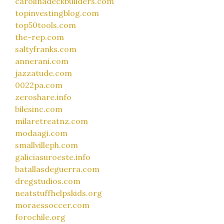
carolinadeckbuilders.com
topinvestingblog.com
top50tools.com
the-rep.com
saltyfranks.com
annerani.com
jazzatude.com
0022pa.com
zeroshare.info
bilesinc.com
milaretreatnz.com
modaagi.com
smallvilleph.com
galiciasuroeste.info
batallasdeguerra.com
dregstudios.com
neatstuffhelpskids.org
moraessoccer.com
forochile.org