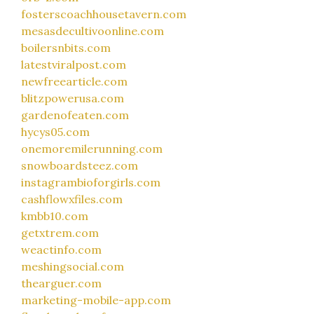
fosterscoachhousetavern.com
mesasdecultivoonline.com
boilersnbits.com
latestviralpost.com
newfreearticle.com
blitzpowerusa.com
gardenofeaten.com
hycys05.com
onemoremilerunning.com
snowboardsteez.com
instagrambioforgirls.com
cashflowxfiles.com
kmbb10.com
getxtrem.com
weactinfo.com
meshingsocial.com
thearguer.com
marketing-mobile-app.com