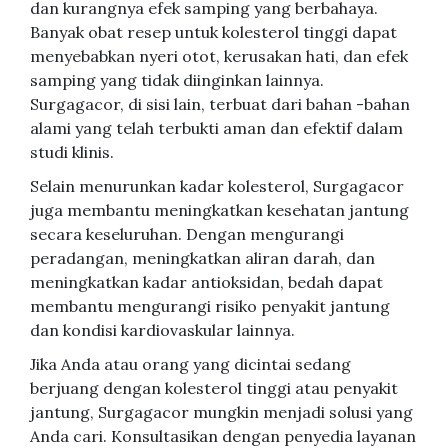
dan kurangnya efek samping yang berbahaya.
Banyak obat resep untuk kolesterol tinggi dapat
menyebabkan nyeri otot, kerusakan hati, dan efek
samping yang tidak diinginkan lainnya.
Surgagacor, di sisi lain, terbuat dari bahan -bahan
alami yang telah terbukti aman dan efektif dalam
studi klinis.
Selain menurunkan kadar kolesterol, Surgagacor
juga membantu meningkatkan kesehatan jantung
secara keseluruhan. Dengan mengurangi
peradangan, meningkatkan aliran darah, dan
meningkatkan kadar antioksidan, bedah dapat
membantu mengurangi risiko penyakit jantung
dan kondisi kardiovaskular lainnya.
Jika Anda atau orang yang dicintai sedang
berjuang dengan kolesterol tinggi atau penyakit
jantung, Surgagacor mungkin menjadi solusi yang
Anda cari. Konsultasikan dengan penyedia layanan