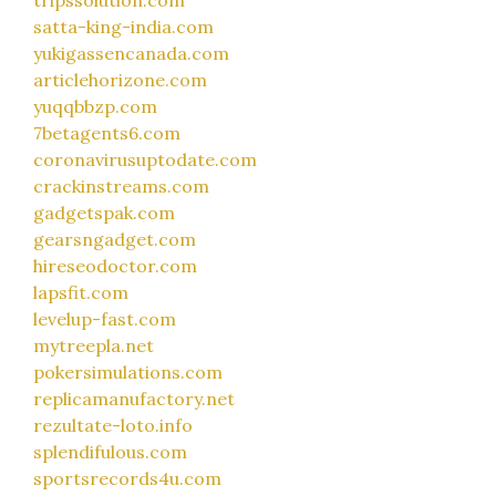
satta-king-india.com
yukigassencanada.com
articlehorizone.com
yuqqbbzp.com
7betagents6.com
coronavirusuptodate.com
crackinstreams.com
gadgetspak.com
gearsngadget.com
hireseodoctor.com
lapsfit.com
levelup-fast.com
mytreepla.net
pokersimulations.com
replicamanufactory.net
rezultate-loto.info
splendifulous.com
sportsrecords4u.com