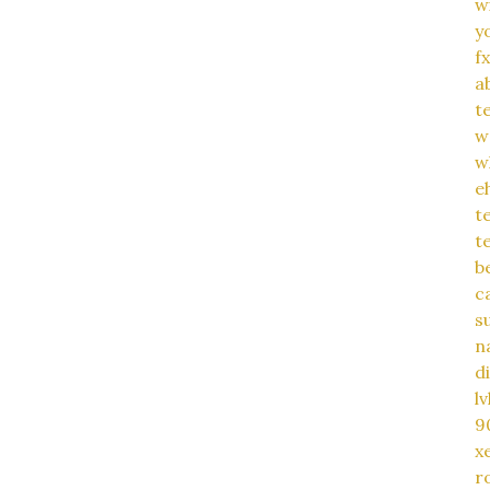
w
y
f
a
t
w
w
e
t
t
b
c
s
n
d
l
9
x
r