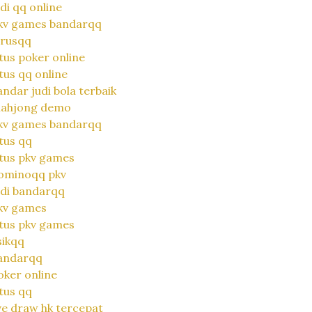
udi qq online
kv games bandarqq
urusqq
itus poker online
itus qq online
andar judi bola terbaik
ahjong demo
kv games bandarqq
itus qq
itus pkv games
ominoqq pkv
udi bandarqq
kv games
itus pkv games
sikqq
andarqq
oker online
itus qq
ive draw hk tercepat