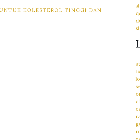
s
 UNTUK KOLESTEROL TINGGI DAN
q
d
s
s
1
l
s
o
c
c
r
g
r
z