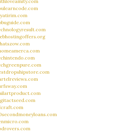
ithloveamity.com
oulearncode.com
xyatirim.com
bbuguide.com
echnologyresult.com
ebhostingoffers.org
hatszow.com
homeamerca.com
echintendo.com
echgreenpure.com
estdropshipstore.com
artelreviews.com
urfsway.com
ailartproduct.com
igitactseed.com
vlcraft.com
0secondmoneyloans.com
enmicro.com
odrovers.com