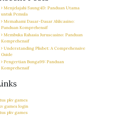
Menjelajahi Saung4D: Panduan Utama
untuk Pemula
Memahami Dasar-Dasar Ahlicasino:
Panduan Komprehensif
Membuka Rahasia Juruscasino: Panduan
Komprehensif
Understanding Plisbet: A Comprehensive
Guide
Pengertian Bunga99: Panduan
Komprehensif
Links
itus pkv games
kv games login
itus pkv games