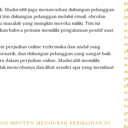
j
rik, Madura88 juga menawarkan dukungan pelanggan
p
 tim dukungan pelanggan melalui email, obrolan
j
u masalah yang mungkin mereka miliki. Tim ini
s
kan bahwa pemain memiliki pengalaman positif saat
s
b
m
rm perjudian online terkemuka dan andal yang
p
narik, dan dukungan pelanggan yang sangat baik.
s
u dalam perjudian online, Madura88 memiliki
s
dak mencobanya dan lihat sendiri apa yang membuat
d
j
p
s
a
b
p
s
OGI MPOTEN MENGUBAH PERMAINAN DI
l