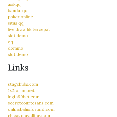
asikqq
bandarqq
poker online
situs qq
live draw hk tercepat
slot demo
qq
domino
slot demo
Links
stagehubs.com
1x2forum.net
login99bet.com
secretcourtesans.com
onlinebahisforum1.com
chicagoheadline.com