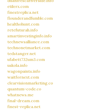
duanfrescariverside.info
etilerx.com
finestreplica.net
flounderandfumble.com
healthohunt.com
retefuturah.info
smartinvestinginfo.info
technewsalliance.com
technonetmarket.com
tedstanger.net
ufabett732um3.com
uskola.info
wagonpaints.info
waitfornext.com
clearvisionmarketing.co
quantum-code.co
whatnews.me
final-dream.com
finest-replica.net