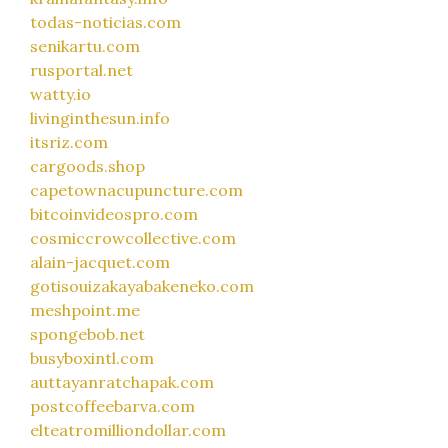
todas-noticias.com
senikartu.com
rusportal.net
watty.io
livinginthesun.info
itsriz.com
cargoods.shop
capetownacupuncture.com
bitcoinvideospro.com
cosmiccrowcollective.com
alain-jacquet.com
gotisouizakayabakeneko.com
meshpoint.me
spongebob.net
busyboxintl.com
auttayanratchapak.com
postcoffeebarva.com
elteatromilliondollar.com