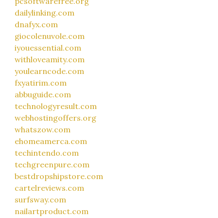
pcsoftwarefree.org
dailylinking.com
dnafyx.com
giocolenuvole.com
iyouessential.com
withloveamity.com
youlearncode.com
fxyatirim.com
abbuguide.com
technologyresult.com
webhostingoffers.org
whatszow.com
ehomeamerca.com
techintendo.com
techgreenpure.com
bestdropshipstore.com
cartelreviews.com
surfsway.com
nailartproduct.com