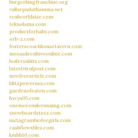
burgerkingfranchise.org
vallarpadathamma.net
realworldsize.com
teknolama.com
productforbaby.com
orb-z.com
fosterscoachhousetavern.com
mesasdecultivoonline.com
boilersnbits.com
latestviralpost.com
newfreearticle.com
blitzpowerusa.com
gardenofeaten.com
hycys05.com
onemoremilerunning.com
snowboardsteez.com
instagrambioforgirls.com
cashflowxfiles.com
kmbb10.com