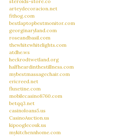
steroids-store.co
arteydecoracion.net
fithog.com
bestlaptopbestmonitor.com
georginaryland.com
roseandbasil.com
thewhitewhitelights.com
atdhe.ws
heckrodtwetland.org
halfheardinthestillness.com
mybestmassagechair.com
ericreed.net
fluxetine.com
mobilecasino8760.com
betqq3.net
casinoloans5.us
CasinoAuction.us
kipooglecouk.us
mykitchennhome.com