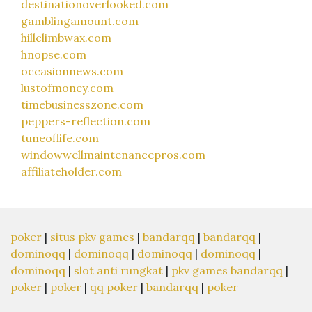
destinationoverlooked.com
gamblingamount.com
hillclimbwax.com
hnopse.com
occasionnews.com
lustofmoney.com
timebusinesszone.com
peppers-reflection.com
tuneoflife.com
windowwellmaintenancepros.com
affiliateholder.com
poker
|
situs pkv games
|
bandarqq
|
bandarqq
|
dominoqq
|
dominoqq
|
dominoqq
|
dominoqq
|
dominoqq
|
slot anti rungkat
|
pkv games bandarqq
|
poker
|
poker
|
qq poker
|
bandarqq
|
poker