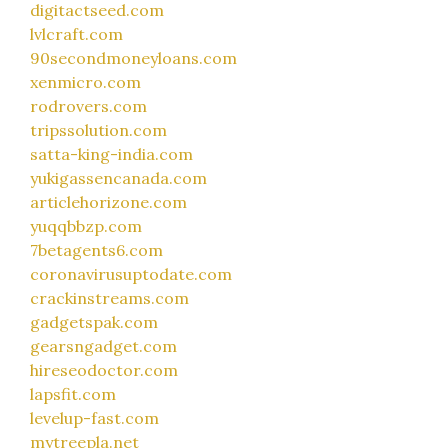
digitactseed.com
lvlcraft.com
90secondmoneyloans.com
xenmicro.com
rodrovers.com
tripssolution.com
satta-king-india.com
yukigassencanada.com
articlehorizone.com
yuqqbbzp.com
7betagents6.com
coronavirusuptodate.com
crackinstreams.com
gadgetspak.com
gearsngadget.com
hireseodoctor.com
lapsfit.com
levelup-fast.com
mytreepla.net