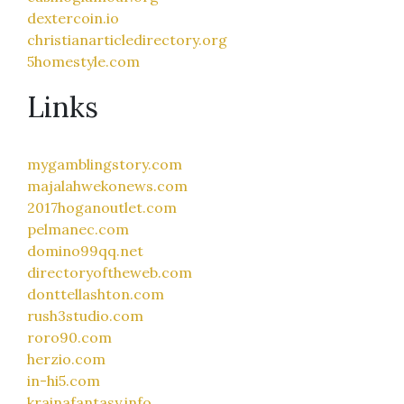
dextercoin.io
christianarticledirectory.org
5homestyle.com
Links
mygamblingstory.com
majalahwekonews.com
2017hoganoutlet.com
pelmanec.com
domino99qq.net
directoryoftheweb.com
donttellashton.com
rush3studio.com
roro90.com
herzio.com
in-hi5.com
krainafantasy.info