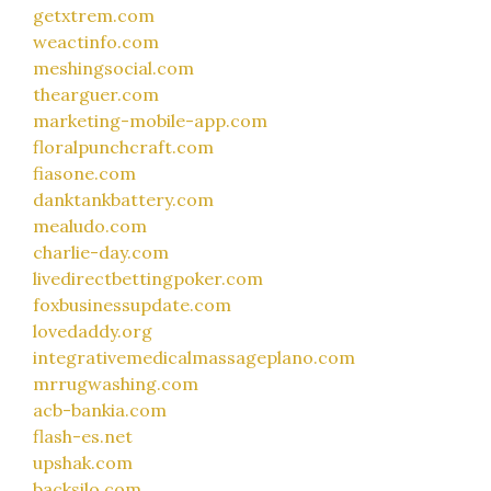
getxtrem.com
weactinfo.com
meshingsocial.com
thearguer.com
marketing-mobile-app.com
floralpunchcraft.com
fiasone.com
danktankbattery.com
mealudo.com
charlie-day.com
livedirectbettingpoker.com
foxbusinessupdate.com
lovedaddy.org
integrativemedicalmassageplano.com
mrrugwashing.com
acb-bankia.com
flash-es.net
upshak.com
backsilo.com