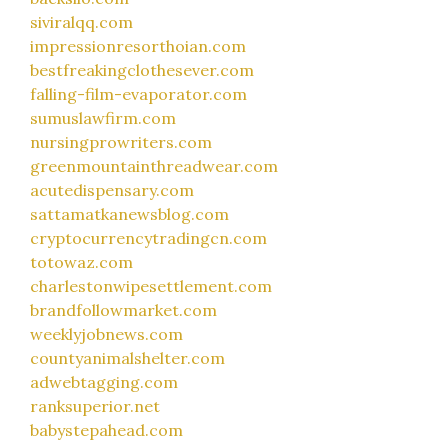
siviralqq.com
impressionresorthoian.com
bestfreakingclothesever.com
falling-film-evaporator.com
sumuslawfirm.com
nursingprowriters.com
greenmountainthreadwear.com
acutedispensary.com
sattamatkanewsblog.com
cryptocurrencytradingcn.com
totowaz.com
charlestonwipesettlement.com
brandfollowmarket.com
weeklyjobnews.com
countyanimalshelter.com
adwebtagging.com
ranksuperior.net
babystepahead.com