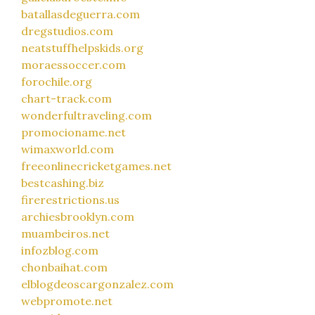
batallasdeguerra.com
dregstudios.com
neatstuffhelpskids.org
moraessoccer.com
forochile.org
chart-track.com
wonderfultraveling.com
promocioname.net
wimaxworld.com
freeonlinecricketgames.net
bestcashing.biz
firerestrictions.us
archiesbrooklyn.com
muambeiros.net
infozblog.com
chonbaihat.com
elblogdeoscargonzalez.com
webpromote.net