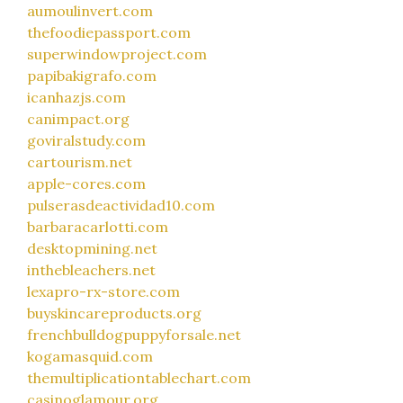
aumoulinvert.com
thefoodiepassport.com
superwindowproject.com
papibakigrafo.com
icanhazjs.com
canimpact.org
goviralstudy.com
cartourism.net
apple-cores.com
pulserasdeactividad10.com
barbaracarlotti.com
desktopmining.net
inthebleachers.net
lexapro-rx-store.com
buyskincareproducts.org
frenchbulldogpuppyforsale.net
kogamasquid.com
themultiplicationtablechart.com
casinoglamour.org