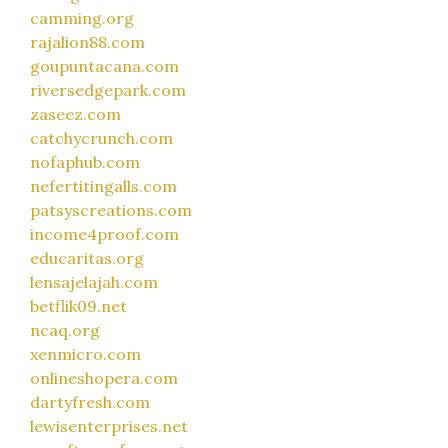
camming.org
rajalion88.com
goupuntacana.com
riversedgepark.com
zaseez.com
catchycrunch.com
nofaphub.com
nefertitingalls.com
patsyscreations.com
income4proof.com
educaritas.org
lensajelajah.com
betflik09.net
ncaq.org
xenmicro.com
onlineshopera.com
dartyfresh.com
lewisenterprises.net