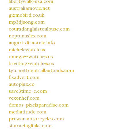
libertywalk-usa.com
australiamovie.net
gizmobird.co.uk
mp3djsong.com
coursdanglaistoulouse.com
neptunuslex.com
auguri-di-natale.info
michelewatch.us
omega--watches.us
breitling-watches.us
tgarnettcentrallautoads.com
fixadvert.com
autopluz.co
save3time-c.com
vexonhcf.com
demos-pixelsparadise.com
mediatitude.com
prewarmotorcycles.com
simracinglinks.com