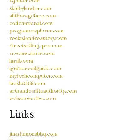
fxjoiner.com
skinbykindra.com
alltherageface.com
codenational.com
progameexplorer.com
rockislandroastery.com
directselling-pro.com
revenuealarm.com
lurab.com
ignitioncoilguide.com
mytechcomputer.com
bioslot168.com
artsandcraftsauthority.com
webservicelive.com
Links
jimsfamousbbq.com