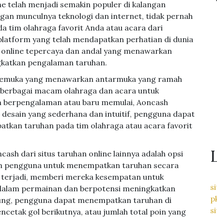
ne telah menjadi semakin populer di kalangan
gan munculnya teknologi dan internet, tidak pernah
 tim olahraga favorit Anda atau acara dari
platform yang telah mendapatkan perhatian di dunia
an online tepercaya dan andal yang menawarkan
ngkatkan pengalaman taruhan.
erkemuka yang menawarkan antarmuka yang ramah
berbagai macam olahraga dan acara untuk
h berpengalaman atau baru memulai, Aoncash
desain yang sederhana dan intuitif, pengguna dapat
tkan taruhan pada tim olahraga atau acara favorit
ash dari situs taruhan online lainnya adalah opsi
an pengguna untuk menempatkan taruhan secara
g terjadi, memberi mereka kesempatan untuk
s
dalam permainan dan berpotensi meningkatkan
p
ng, pengguna dapat menempatkan taruhan di
s
ncetak gol berikutnya, atau jumlah total poin yang