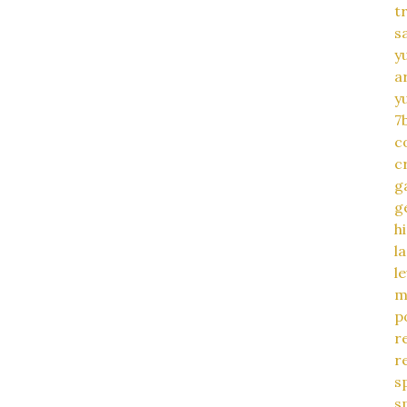
t
s
y
a
y
7
c
c
g
g
h
l
l
m
p
r
r
s
s