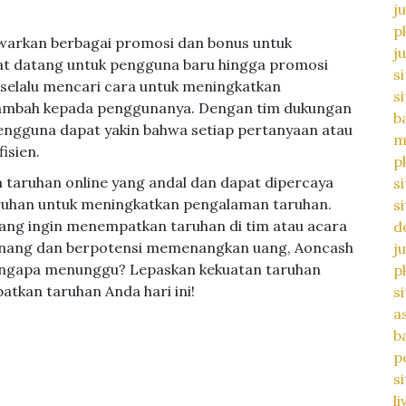
j
p
awarkan berbagai promosi dan bonus untuk
j
t datang untuk pengguna baru hingga promosi
s
 selalu mencari cara untuk meningkatkan
s
tambah kepada penggunanya. Dengan tim dukungan
b
pengguna dapat yakin bahwa setiap pertanyaan atau
m
isien.
p
 taruhan online yang andal dan dapat dipercaya
s
aruhan untuk meningkatkan pengalaman taruhan.
s
ng ingin menempatkan taruhan di tim atau acara
d
-senang dan berpotensi memenangkan uang, Aoncash
j
mengapa menunggu? Lepaskan kekuatan taruhan
p
tkan taruhan Anda hari ini!
s
a
b
p
s
l