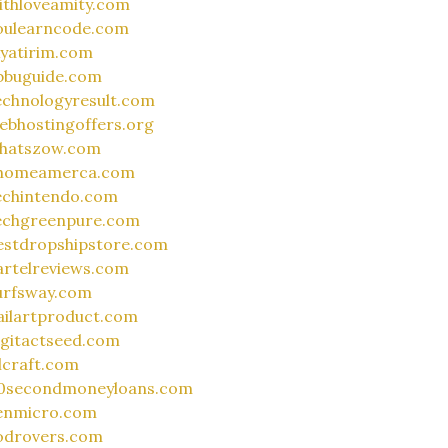
ithloveamity.com
oulearncode.com
xyatirim.com
bbuguide.com
echnologyresult.com
ebhostingoffers.org
hatszow.com
homeamerca.com
echintendo.com
echgreenpure.com
estdropshipstore.com
artelreviews.com
urfsway.com
ailartproduct.com
igitactseed.com
vlcraft.com
0secondmoneyloans.com
enmicro.com
odrovers.com