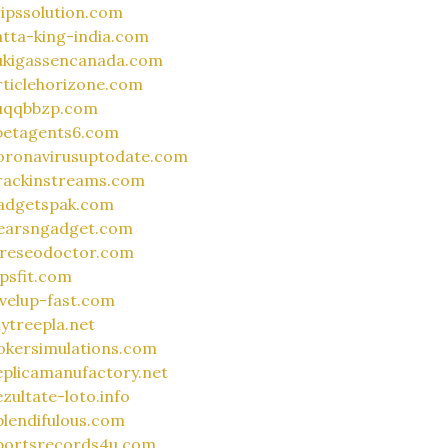
ripssolution.com
atta-king-india.com
ukigassencanada.com
rticlehorizone.com
uqqbbzp.com
betagents6.com
oronavirusuptodate.com
rackinstreams.com
adgetspak.com
earsngadget.com
ireseodoctor.com
apsfit.com
evelup-fast.com
ytreepla.net
okersimulations.com
eplicamanufactory.net
ezultate-loto.info
plendifulous.com
portsrecords4u.com