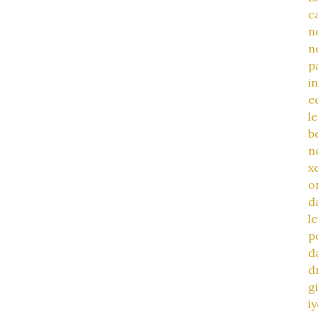
c
n
n
p
i
e
l
b
n
x
o
d
l
p
d
d
g
i