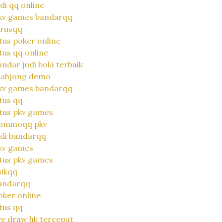
udi qq online
kv games bandarqq
urusqq
itus poker online
itus qq online
andar judi bola terbaik
ahjong demo
kv games bandarqq
itus qq
itus pkv games
ominoqq pkv
udi bandarqq
kv games
itus pkv games
sikqq
andarqq
oker online
itus qq
ive draw hk tercepat