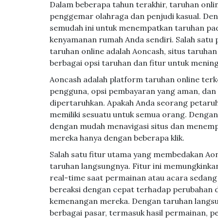
Dalam beberapa tahun terakhir, taruhan onli
penggemar olahraga dan penjudi kasual. Den
semudah ini untuk menempatkan taruhan pada
kenyamanan rumah Anda sendiri. Salah satu 
taruhan online adalah Aoncash, situs taruh
berbagai opsi taruhan dan fitur untuk meni
Aoncash adalah platform taruhan online t
pengguna, opsi pembayaran yang aman, dan 
dipertaruhkan. Apakah Anda seorang petaru
memiliki sesuatu untuk semua orang. Dengan 
dengan mudah menavigasi situs dan menempa
mereka hanya dengan beberapa klik.
Salah satu fitur utama yang membedakan Aonc
taruhan langsungnya. Fitur ini memungkink
real-time saat permainan atau acara sedan
bereaksi dengan cepat terhadap perubahan 
kemenangan mereka. Dengan taruhan langsu
berbagai pasar, termasuk hasil permainan, pe