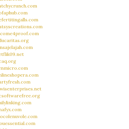
atchycrunch.com
ofaphub.com
efertitingalls.com
atsyscreations.com
ncome4proof.com
ducaritas.org
ensajelajah.com
etflik09.net
caq.org
enmicro.com
nlineshopera.com
artyfresh.com
ewisenterprises.net
csoftwarefree.org
ailylinking.com
nafyx.com
iocolenuvole.com
youessential.com