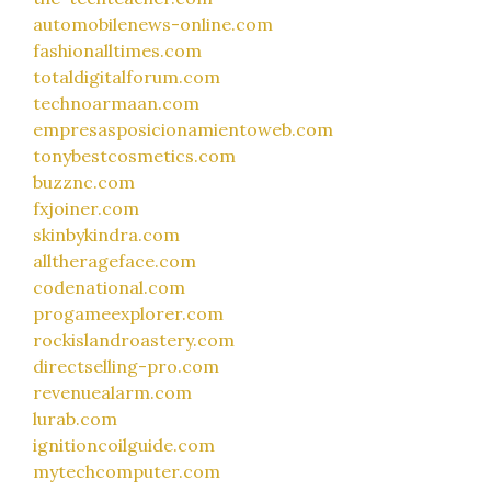
automobilenews-online.com
fashionalltimes.com
totaldigitalforum.com
technoarmaan.com
empresasposicionamientoweb.com
tonybestcosmetics.com
buzznc.com
fxjoiner.com
skinbykindra.com
alltherageface.com
codenational.com
progameexplorer.com
rockislandroastery.com
directselling-pro.com
revenuealarm.com
lurab.com
ignitioncoilguide.com
mytechcomputer.com