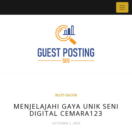
Skip
to
content
SLOT GACOR
MENJELAJAHI GAYA UNIK SENI
DIGITAL CEMARA123
OCTOBER 1, 2025