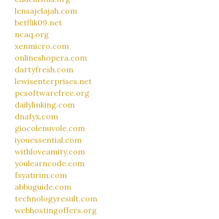
lensajelajah.com
betflik09.net
ncaq.org
xenmicro.com
onlineshopera.com
dartyfresh.com
lewisenterprises.net
pcsoftwarefree.org
dailylinking.com
dnafyx.com
giocolenuvole.com
iyouessential.com
withloveamity.com
youlearncode.com
fxyatirim.com
abbuguide.com
technologyresult.com
webhostingoffers.org