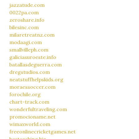
jazzatude.com
0022pa.com
zeroshare.info
bilesinc.com
milaretreatnz.com
modaagi.com
smallvilleph.com
galiciasuroeste.info
batallasdeguerra.com
dregstudios.com
neatstuffhelpskids.org
moraessoccer.com
forochile.org
chart-track.com
wonderfultraveling.com
promocioname.net
wimaxworld.com
freeonlinecricketgames.net
bestcashing.biz