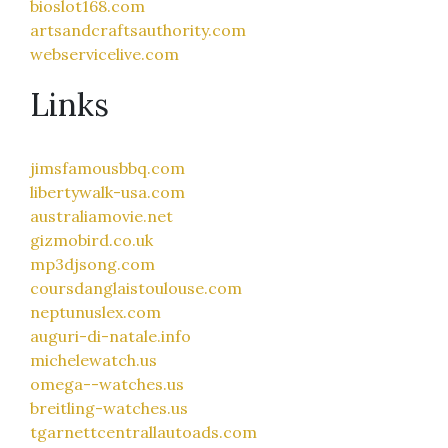
bioslot168.com
artsandcraftsauthority.com
webservicelive.com
Links
jimsfamousbbq.com
libertywalk-usa.com
australiamovie.net
gizmobird.co.uk
mp3djsong.com
coursdanglaistoulouse.com
neptunuslex.com
auguri-di-natale.info
michelewatch.us
omega--watches.us
breitling-watches.us
tgarnettcentrallautoads.com