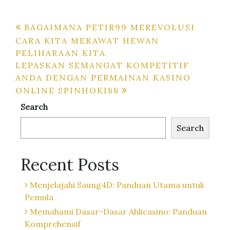
Post
BAGAIMANA PETIR99 MEREVOLUSI
CARA KITA MERAWAT HEWAN
navigation
PELIHARAAN KITA
LEPASKAN SEMANGAT KOMPETITIF
ANDA DENGAN PERMAINAN KASINO
ONLINE SPINHOKI88
Search
Search
Recent Posts
Menjelajahi Saung4D: Panduan Utama untuk
Pemula
Memahami Dasar-Dasar Ahlicasino: Panduan
Komprehensif