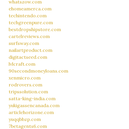
whatszow.com
ehomeamerca.com
techintendo.com
techgreenpure.com
bestdropshipstore.com
cartelreviews.com
surfsway.com
nailartproduct.com
digitactseed.com
lvlcraft.com
90secondmoneyloans.com
xenmicro.com
rodrovers.com
tripssolution.com
satta-king-india.com
yukigassencanada.com
articlehorizone.com
yuqqbbzp.com
7betagents6.com