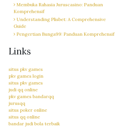
Membuka Rahasia Juruscasino: Panduan
Komprehensif
Understanding Plisbet: A Comprehensive
Guide
Pengertian Bunga99: Panduan Komprehensif
Links
situs pkv games
pkv games login
situs pkv games
judi qq online
pkv games bandarqq
jurusqq
situs poker online
situs qq online
bandar judi bola terbaik