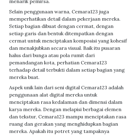
menarik pemirsa.
Selain penggunaan warna, Cemara123 juga
memperhatikan detail dalam pekerjaan mereka.
Setiap bagian dibuat dengan cermat, dengan
setiap garis dan bentuk ditempatkan dengan
cermat untuk menciptakan komposisi yang kohesif
dan menakjubkan secara visual. Baik itu pusaran
halus dari bunga atau pola rumit dari
pemandangan kota, perhatian Cemara123
terhadap detail terbukti dalam setiap bagian yang
mereka buat.
Aspek unik lain dari seni digital Cemara123 adalah
penggunaan alat digital mereka untuk
menciptakan rasa kedalaman dan dimensi dalam
karya mereka. Dengan melapisi berbagai elemen
dan tekstur, Cemara123 mampu menciptakan rasa
ruang dan gerakan yang menghidupkan bagian
mereka. Apakah itu potret yang tampaknya