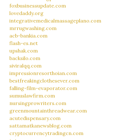
foxbusinessupdate.com
lovedaddy.org
integrativemedicalmassageplano.com
mrrugwashing.com
acb-bankia.com
flash-es.net
upshak.com
backsilo.com
siviralqq.com
impressionresorthoian.com
bestfreakingclothesever.com
falling-film-evaporator.com
sumuslawfirm.com
nursingprowriters.com
greenmountainthreadwear.com
acutedispensary.com
sattamatkanewsblog.com
cryptocurrencytradingcn.com