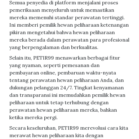
Semua penyedia di platform menjalani proses
pemeriksaan menyeluruh untuk memastikan
mereka memenuhi standar perawatan tertinggi.
Ini memberi pemilik hewan peliharaan ketenangan
pikiran mengetahui bahwa hewan peliharaan
mereka berada dalam perawatan para profesional
yang berpengalaman dan berkualitas.
Selain itu, PETIR99 menawarkan berbagai fitur
yang nyaman, seperti pemesanan dan
pembayaran online, pembaruan waktu-nyata
tentang perawatan hewan peliharaan Anda, dan
dukungan pelanggan 24/7. Tingkat kenyamanan
dan transparansi ini memudahkan pemilik hewan
peliharaan untuk tetap terhubung dengan
perawatan hewan peliharaan mereka, bahkan
ketika mereka pergi.
Secara keseluruhan, PETIR99 merevolusi cara kita
merawat hewan peliharaan kita dengan