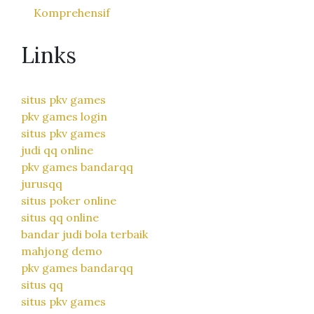
Komprehensif
Links
situs pkv games
pkv games login
situs pkv games
judi qq online
pkv games bandarqq
jurusqq
situs poker online
situs qq online
bandar judi bola terbaik
mahjong demo
pkv games bandarqq
situs qq
situs pkv games