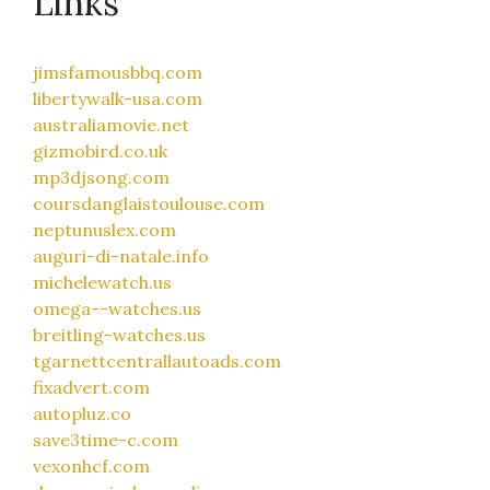
Links
jimsfamousbbq.com
libertywalk-usa.com
australiamovie.net
gizmobird.co.uk
mp3djsong.com
coursdanglaistoulouse.com
neptunuslex.com
auguri-di-natale.info
michelewatch.us
omega--watches.us
breitling-watches.us
tgarnettcentrallautoads.com
fixadvert.com
autopluz.co
save3time-c.com
vexonhcf.com