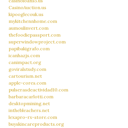
casinoloans5.us
CasinoAuction.us
kipooglecouk.us
mykitchennhome.com
aumoulinvert.com
thefoodiepassport.com
superwindowproject.com
papibakigrafo.com
icanhazjs.com
canimpact.org
goviralstudy.com
cartourism.net
apple-cores.com
pulserasdeactividad10.com
barbaracarlotti.com
desktopmining.net
inthebleachers.net
lexapro-rx-store.com
buyskincareproducts.org