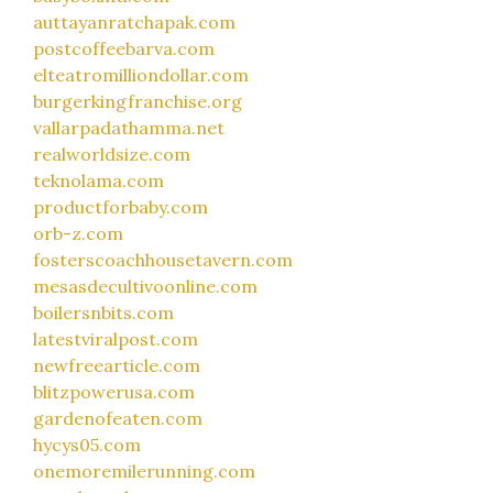
auttayanratchapak.com
postcoffeebarva.com
elteatromilliondollar.com
burgerkingfranchise.org
vallarpadathamma.net
realworldsize.com
teknolama.com
productforbaby.com
orb-z.com
fosterscoachhousetavern.com
mesasdecultivoonline.com
boilersnbits.com
latestviralpost.com
newfreearticle.com
blitzpowerusa.com
gardenofeaten.com
hycys05.com
onemoremilerunning.com