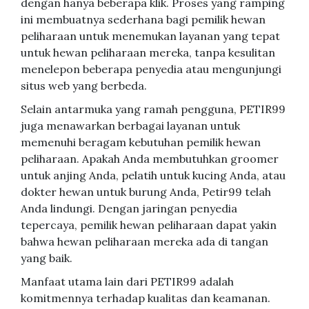
dengan hanya beberapa klik. Proses yang ramping
ini membuatnya sederhana bagi pemilik hewan
peliharaan untuk menemukan layanan yang tepat
untuk hewan peliharaan mereka, tanpa kesulitan
menelepon beberapa penyedia atau mengunjungi
situs web yang berbeda.
Selain antarmuka yang ramah pengguna, PETIR99
juga menawarkan berbagai layanan untuk
memenuhi beragam kebutuhan pemilik hewan
peliharaan. Apakah Anda membutuhkan groomer
untuk anjing Anda, pelatih untuk kucing Anda, atau
dokter hewan untuk burung Anda, Petir99 telah
Anda lindungi. Dengan jaringan penyedia
tepercaya, pemilik hewan peliharaan dapat yakin
bahwa hewan peliharaan mereka ada di tangan
yang baik.
Manfaat utama lain dari PETIR99 adalah
komitmennya terhadap kualitas dan keamanan.