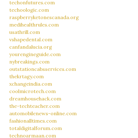
techonfutures.com
techoologic.com
raspberryketonescanada.org
medihealthrules.com
usathrill.com
vshapedental.com
canfandalucia.org
yourengineguide.com
nybreakings.com
outstationcabsservices.com
thekrtagy.com
xchangeindia.com
coolmicrotech.com
dreamhousehack.com
the-techteacher.com
automobilenews-online.com
fashionalltimes.com
totaldigitalforum.com
technoarmaan.com