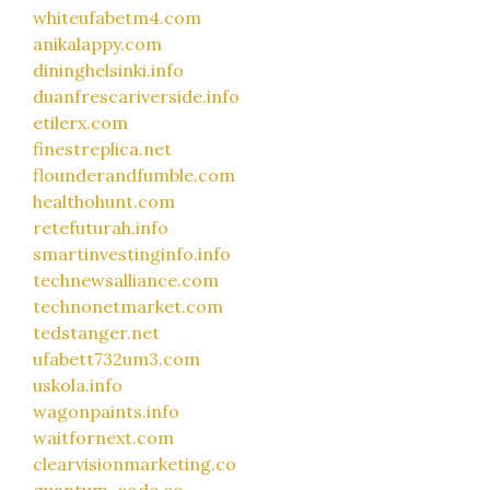
whiteufabetm4.com
anikalappy.com
dininghelsinki.info
duanfrescariverside.info
etilerx.com
finestreplica.net
flounderandfumble.com
healthohunt.com
retefuturah.info
smartinvestinginfo.info
technewsalliance.com
technonetmarket.com
tedstanger.net
ufabett732um3.com
uskola.info
wagonpaints.info
waitfornext.com
clearvisionmarketing.co
quantum-code.co