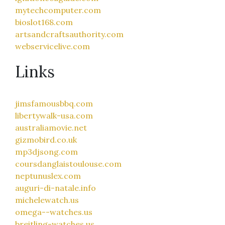
mytechcomputer.com
bioslot168.com
artsandcraftsauthority.com
webservicelive.com
Links
jimsfamousbbq.com
libertywalk-usa.com
australiamovie.net
gizmobird.co.uk
mp3djsong.com
coursdanglaistoulouse.com
neptunuslex.com
auguri-di-natale.info
michelewatch.us
omega--watches.us
breitling-watches.us