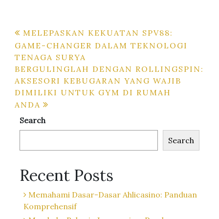
Post
MELEPASKAN KEKUATAN SPV88:
GAME-CHANGER DALAM TEKNOLOGI
navigation
TENAGA SURYA
BERGULINGLAH DENGAN ROLLINGSPIN:
AKSESORI KEBUGARAN YANG WAJIB
DIMILIKI UNTUK GYM DI RUMAH
ANDA
Search
Search
Recent Posts
Memahami Dasar-Dasar Ahlicasino: Panduan
Komprehensif