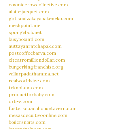
cosmiccrowcollective.com
alain-jacquet.com
gotisouizakayabakeneko.com
meshpoint.me
spongebob.net
busyboxintl.com
auttayanratchapak.com
postcoffeebarva.com
elteatromilliondollar.com
burgerkingfranchise.org
vallarpadathamma.net
realworldsize.com
teknolama.com
productforbaby.com
orb-z.com
fosterscoachhousetavern.com
mesasdecultivoonline.com
boilersnbits.com
latestviralpost.com