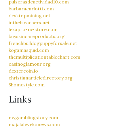
pulserasdeactividad10.com
barbaracarlotti.com
desktopmining.net
inthebleachers.net
lexapro-rx-store.com
buyskincareproducts.org
frenchbulldogpuppyforsale.net
kogamasquid.com
themultiplicationtablechart.com
casinoglamour.org
dextercoin.io
christianarticledirectory.org
5homestyle.com
Links
mygamblingstory.com
majalahwekonews.com