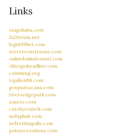
Links
stagehubs.com
1x2forum.net
login99bet.com
secretcourtesans.com
onlinebahisforum1.com
chicagoheadline.com
camming.org
rajalion88.com
goupuntacana.com
riversedgepark.com
zaseez.com
catchycrunch.com
nofaphub.com
nefertitingalls.com
patsyscreations.com