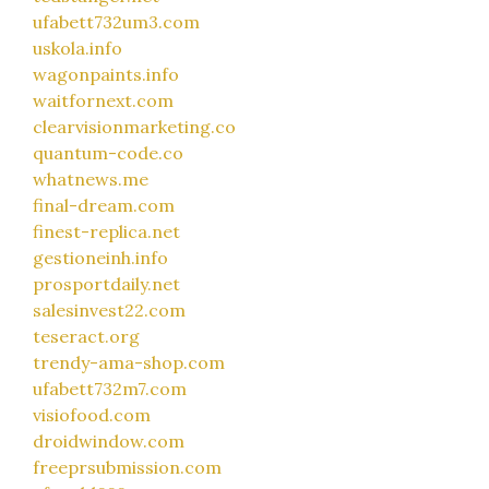
ufabett732um3.com
uskola.info
wagonpaints.info
waitfornext.com
clearvisionmarketing.co
quantum-code.co
whatnews.me
final-dream.com
finest-replica.net
gestioneinh.info
prosportdaily.net
salesinvest22.com
teseract.org
trendy-ama-shop.com
ufabett732m7.com
visiofood.com
droidwindow.com
freeprsubmission.com