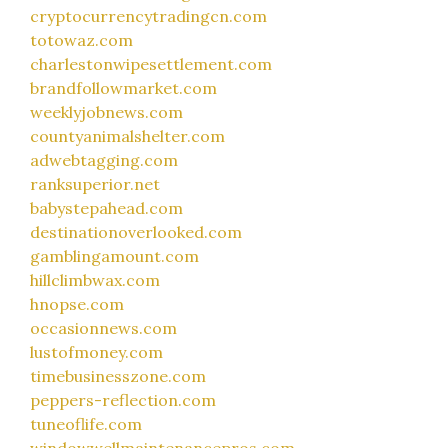
cryptocurrencytradingcn.com
totowaz.com
charlestonwipesettlement.com
brandfollowmarket.com
weeklyjobnews.com
countyanimalshelter.com
adwebtagging.com
ranksuperior.net
babystepahead.com
destinationoverlooked.com
gamblingamount.com
hillclimbwax.com
hnopse.com
occasionnews.com
lustofmoney.com
timebusinesszone.com
peppers-reflection.com
tuneoflife.com
windowwellmaintenancepros.com