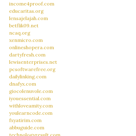
income4proof.com
educaritas.org
lensajelajah.com
betflik09.net
ncaq.org
xenmicro.com
onlineshopera.com
dartyfresh.com
lewisenterprises.net
pcsoftwarefree.org
dailylinking.com
dnafyx.com
giocolenuvole.com
iyouessential.com
withloveamity.com
youlearncode.com
fxyatirim.com
abbuguide.com
technologyresult.com