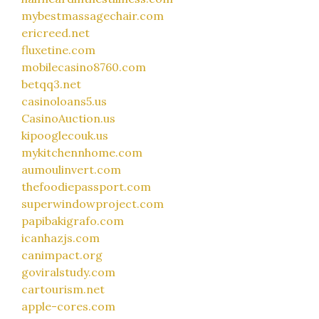
mybestmassagechair.com
ericreed.net
fluxetine.com
mobilecasino8760.com
betqq3.net
casinoloans5.us
CasinoAuction.us
kipooglecouk.us
mykitchennhome.com
aumoulinvert.com
thefoodiepassport.com
superwindowproject.com
papibakigrafo.com
icanhazjs.com
canimpact.org
goviralstudy.com
cartourism.net
apple-cores.com