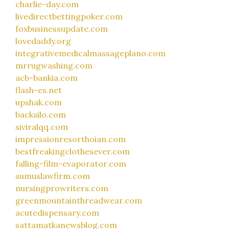
charlie-day.com
livedirectbettingpoker.com
foxbusinessupdate.com
lovedaddy.org
integrativemedicalmassageplano.com
mrrugwashing.com
acb-bankia.com
flash-es.net
upshak.com
backsilo.com
siviralqq.com
impressionresorthoian.com
bestfreakingclothesever.com
falling-film-evaporator.com
sumuslawfirm.com
nursingprowriters.com
greenmountainthreadwear.com
acutedispensary.com
sattamatkanewsblog.com