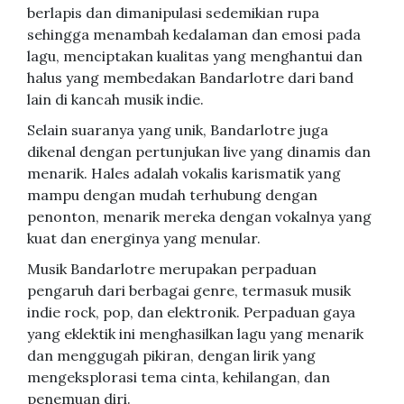
berlapis dan dimanipulasi sedemikian rupa
sehingga menambah kedalaman dan emosi pada
lagu, menciptakan kualitas yang menghantui dan
halus yang membedakan Bandarlotre dari band
lain di kancah musik indie.
Selain suaranya yang unik, Bandarlotre juga
dikenal dengan pertunjukan live yang dinamis dan
menarik. Hales adalah vokalis karismatik yang
mampu dengan mudah terhubung dengan
penonton, menarik mereka dengan vokalnya yang
kuat dan energinya yang menular.
Musik Bandarlotre merupakan perpaduan
pengaruh dari berbagai genre, termasuk musik
indie rock, pop, dan elektronik. Perpaduan gaya
yang eklektik ini menghasilkan lagu yang menarik
dan menggugah pikiran, dengan lirik yang
mengeksplorasi tema cinta, kehilangan, dan
penemuan diri.