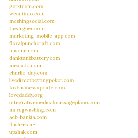
getxtrem.com
weactinfo.com
meshingsocial.com
thearguer.com
marketing-mobile-app.com
floralpunchcraft.com
fiasone.com
danktankbattery.com
mealudo.com
charlie-day.com
livedirectbettingpoker.com
foxbusinessupdate.com
lovedaddy.org
integrativemedicalmassageplano.com
mrrugwashing.com
acb-bankia.com
flash-es.net
upshak.com