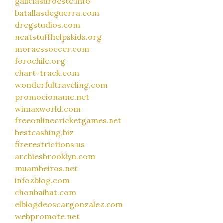
galiciasuroeste.info
batallasdeguerra.com
dregstudios.com
neatstuffhelpskids.org
moraessoccer.com
forochile.org
chart-track.com
wonderfultraveling.com
promocioname.net
wimaxworld.com
freeonlinecricketgames.net
bestcashing.biz
firerestrictions.us
archiesbrooklyn.com
muambeiros.net
infozblog.com
chonbaihat.com
elblogdeoscargonzalez.com
webpromote.net