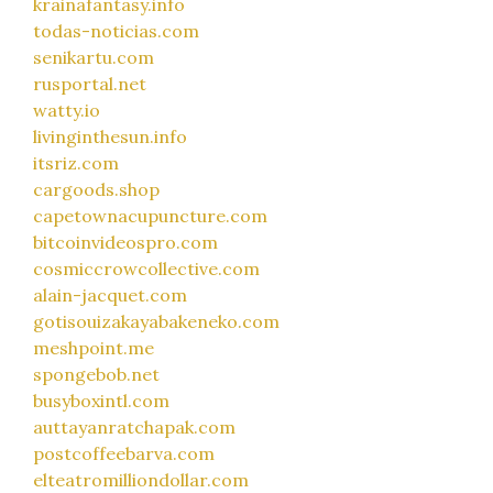
krainafantasy.info
todas-noticias.com
senikartu.com
rusportal.net
watty.io
livinginthesun.info
itsriz.com
cargoods.shop
capetownacupuncture.com
bitcoinvideospro.com
cosmiccrowcollective.com
alain-jacquet.com
gotisouizakayabakeneko.com
meshpoint.me
spongebob.net
busyboxintl.com
auttayanratchapak.com
postcoffeebarva.com
elteatromilliondollar.com