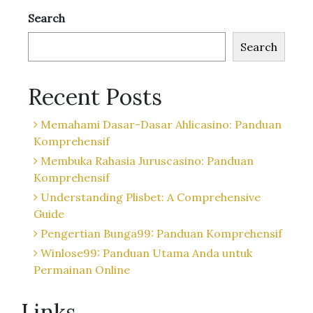
Search
Search
Recent Posts
Memahami Dasar-Dasar Ahlicasino: Panduan
Komprehensif
Membuka Rahasia Juruscasino: Panduan
Komprehensif
Understanding Plisbet: A Comprehensive
Guide
Pengertian Bunga99: Panduan Komprehensif
Winlose99: Panduan Utama Anda untuk
Permainan Online
Links