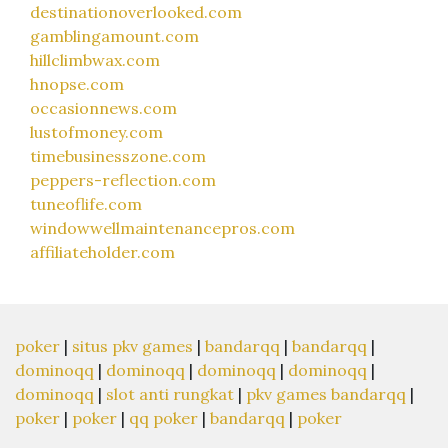
destinationoverlooked.com
gamblingamount.com
hillclimbwax.com
hnopse.com
occasionnews.com
lustofmoney.com
timebusinesszone.com
peppers-reflection.com
tuneoflife.com
windowwellmaintenancepros.com
affiliateholder.com
poker
|
situs pkv games
|
bandarqq
|
bandarqq
|
dominoqq
|
dominoqq
|
dominoqq
|
dominoqq
|
dominoqq
|
slot anti rungkat
|
pkv games bandarqq
|
poker
|
poker
|
qq poker
|
bandarqq
|
poker