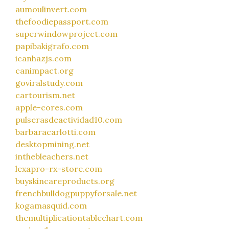
aumoulinvert.com
thefoodiepassport.com
superwindowproject.com
papibakigrafo.com
icanhazjs.com
canimpact.org
goviralstudy.com
cartourism.net
apple-cores.com
pulserasdeactividad10.com
barbaracarlotti.com
desktopmining.net
inthebleachers.net
lexapro-rx-store.com
buyskincareproducts.org
frenchbulldogpuppyforsale.net
kogamasquid.com
themultiplicationtablechart.com