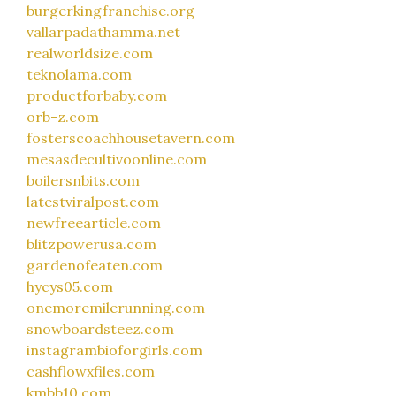
burgerkingfranchise.org
vallarpadathamma.net
realworldsize.com
teknolama.com
productforbaby.com
orb-z.com
fosterscoachhousetavern.com
mesasdecultivoonline.com
boilersnbits.com
latestviralpost.com
newfreearticle.com
blitzpowerusa.com
gardenofeaten.com
hycys05.com
onemoremilerunning.com
snowboardsteez.com
instagrambioforgirls.com
cashflowxfiles.com
kmbb10.com