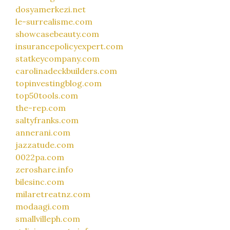
dosyamerkezi.net
le-surrealisme.com
showcasebeauty.com
insurancepolicyexpert.com
statkeycompany.com
carolinadeckbuilders.com
topinvestingblog.com
top50tools.com
the-rep.com
saltyfranks.com
annerani.com
jazzatude.com
0022pa.com
zeroshare.info
bilesinc.com
milaretreatnz.com
modaagi.com
smallvilleph.com