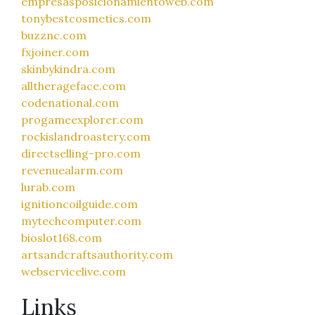
empresasposicionamientoweb.com
tonybestcosmetics.com
buzznc.com
fxjoiner.com
skinbykindra.com
alltherageface.com
codenational.com
progameexplorer.com
rockislandroastery.com
directselling-pro.com
revenuealarm.com
lurab.com
ignitioncoilguide.com
mytechcomputer.com
bioslot168.com
artsandcraftsauthority.com
webservicelive.com
Links