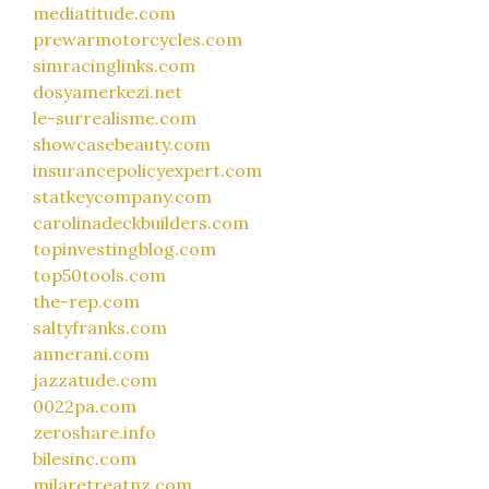
mediatitude.com
prewarmotorcycles.com
simracinglinks.com
dosyamerkezi.net
le-surrealisme.com
showcasebeauty.com
insurancepolicyexpert.com
statkeycompany.com
carolinadeckbuilders.com
topinvestingblog.com
top50tools.com
the-rep.com
saltyfranks.com
annerani.com
jazzatude.com
0022pa.com
zeroshare.info
bilesinc.com
milaretreatnz.com