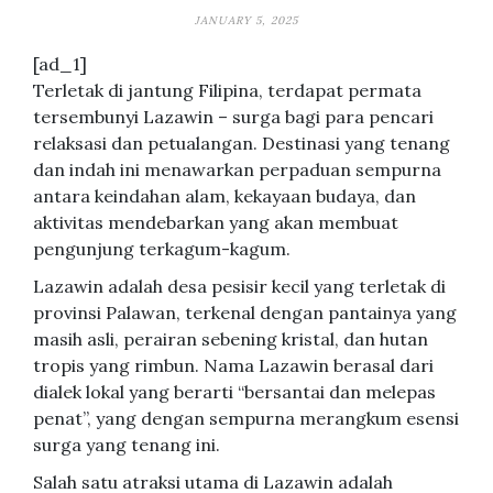
JANUARY 5, 2025
[ad_1]
Terletak di jantung Filipina, terdapat permata
tersembunyi Lazawin – surga bagi para pencari
relaksasi dan petualangan. Destinasi yang tenang
dan indah ini menawarkan perpaduan sempurna
antara keindahan alam, kekayaan budaya, dan
aktivitas mendebarkan yang akan membuat
pengunjung terkagum-kagum.
Lazawin adalah desa pesisir kecil yang terletak di
provinsi Palawan, terkenal dengan pantainya yang
masih asli, perairan sebening kristal, dan hutan
tropis yang rimbun. Nama Lazawin berasal dari
dialek lokal yang berarti “bersantai dan melepas
penat”, yang dengan sempurna merangkum esensi
surga yang tenang ini.
Salah satu atraksi utama di Lazawin adalah