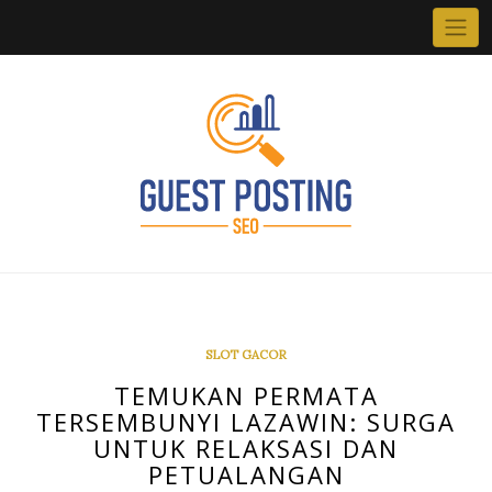
Skip
to
content
SLOT GACOR
TEMUKAN PERMATA
TERSEMBUNYI LAZAWIN: SURGA
UNTUK RELAKSASI DAN
PETUALANGAN