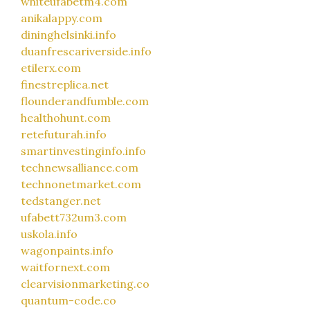
whiteufabetm4.com
anikalappy.com
dininghelsinki.info
duanfrescariverside.info
etilerx.com
finestreplica.net
flounderandfumble.com
healthohunt.com
retefuturah.info
smartinvestinginfo.info
technewsalliance.com
technonetmarket.com
tedstanger.net
ufabett732um3.com
uskola.info
wagonpaints.info
waitfornext.com
clearvisionmarketing.co
quantum-code.co