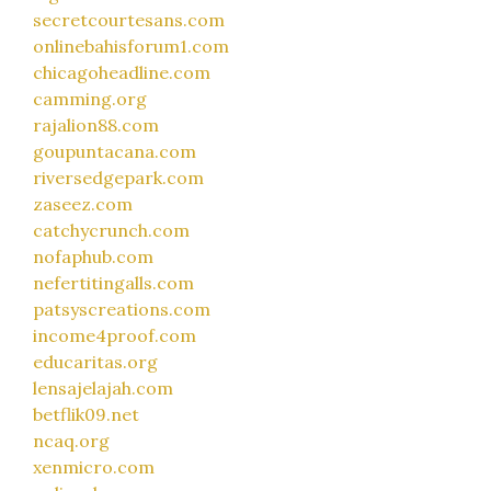
secretcourtesans.com
onlinebahisforum1.com
chicagoheadline.com
camming.org
rajalion88.com
goupuntacana.com
riversedgepark.com
zaseez.com
catchycrunch.com
nofaphub.com
nefertitingalls.com
patsyscreations.com
income4proof.com
educaritas.org
lensajelajah.com
betflik09.net
ncaq.org
xenmicro.com