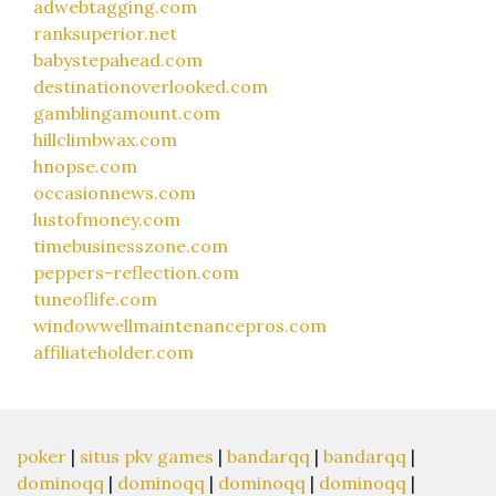
adwebtagging.com
ranksuperior.net
babystepahead.com
destinationoverlooked.com
gamblingamount.com
hillclimbwax.com
hnopse.com
occasionnews.com
lustofmoney.com
timebusinesszone.com
peppers-reflection.com
tuneoflife.com
windowwellmaintenancepros.com
affiliateholder.com
poker
|
situs pkv games
|
bandarqq
|
bandarqq
|
dominoqq
|
dominoqq
|
dominoqq
|
dominoqq
|