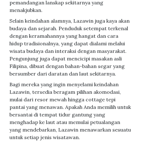
pemandangan lanskap sekitarnya yang
menakjubkan.
Selain keindahan alamnya, Lazawin juga kaya akan
budaya dan sejarah. Penduduk setempat terkenal
dengan keramahannya yang hangat dan cara
hidup tradisionalnya, yang dapat dialami melalui
wisata budaya dan interaksi dengan masyarakat.
Pengunjung juga dapat mencicipi masakan asli
Filipina, dibuat dengan bahan-bahan segar yang
bersumber dari daratan dan laut sekitarnya.
Bagi mereka yang ingin menyelami keindahan
Lazawin, tersedia beragam pilihan akomodasi,
mulai dari resor mewah hingga cottage tepi
pantai yang menawan. Apakah Anda memilih untuk
bersantai di tempat tidur gantung yang
menghadap ke laut atau memulai petualangan
yang mendebarkan, Lazawin menawarkan sesuatu
untuk setiap jenis wisatawan.