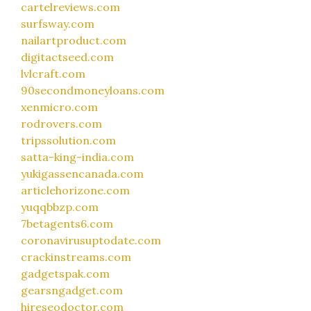
cartelreviews.com
surfsway.com
nailartproduct.com
digitactseed.com
lvlcraft.com
90secondmoneyloans.com
xenmicro.com
rodrovers.com
tripssolution.com
satta-king-india.com
yukigassencanada.com
articlehorizone.com
yuqqbbzp.com
7betagents6.com
coronavirusuptodate.com
crackinstreams.com
gadgetspak.com
gearsngadget.com
hireseodoctor.com