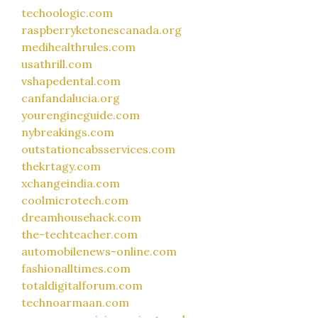
techoologic.com
raspberryketonescanada.org
medihealthrules.com
usathrill.com
vshapedental.com
canfandalucia.org
yourengineguide.com
nybreakings.com
outstationcabsservices.com
thekrtagy.com
xchangeindia.com
coolmicrotech.com
dreamhousehack.com
the-techteacher.com
automobilenews-online.com
fashionalltimes.com
totaldigitalforum.com
technoarmaan.com