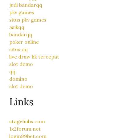
judi bandarqq
pkv games
situs pkv games
asikqq
bandarqq
poker online
situs qq
live draw hk tercepat
slot demo
qq
domino
slot demo
Links
stagehubs.com
1x2forum.net
login99bet.com