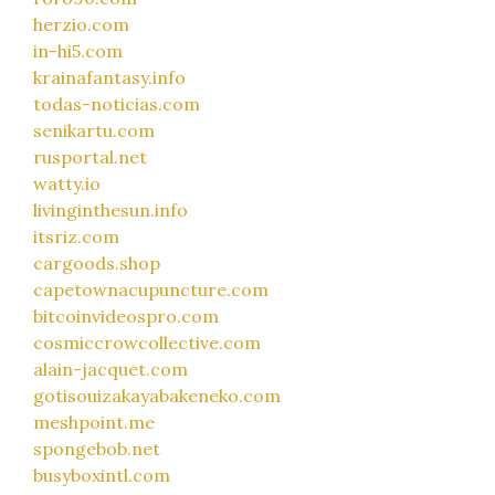
herzio.com
in-hi5.com
krainafantasy.info
todas-noticias.com
senikartu.com
rusportal.net
watty.io
livinginthesun.info
itsriz.com
cargoods.shop
capetownacupuncture.com
bitcoinvideospro.com
cosmiccrowcollective.com
alain-jacquet.com
gotisouizakayabakeneko.com
meshpoint.me
spongebob.net
busyboxintl.com