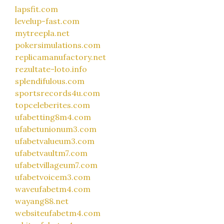
lapsfit.com
levelup-fast.com
mytreepla.net
pokersimulations.com
replicamanufactory.net
rezultate-loto.info
splendifulous.com
sportsrecords4u.com
topceleberites.com
ufabetting8m4.com
ufabetunionum3.com
ufabetvalueum3.com
ufabetvaultm7.com
ufabetvillageum7.com
ufabetvoicem3.com
waveufabetm4.com
wayang88.net
websiteufabetm4.com