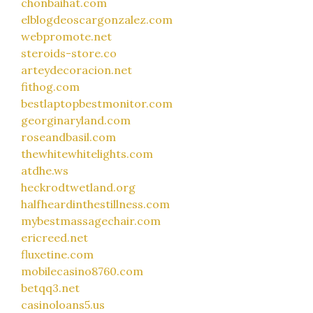
chonbaihat.com
elblogdeoscargonzalez.com
webpromote.net
steroids-store.co
arteydecoracion.net
fithog.com
bestlaptopbestmonitor.com
georginaryland.com
roseandbasil.com
thewhitewhitelights.com
atdhe.ws
heckrodtwetland.org
halfheardinthestillness.com
mybestmassagechair.com
ericreed.net
fluxetine.com
mobilecasino8760.com
betqq3.net
casinoloans5.us