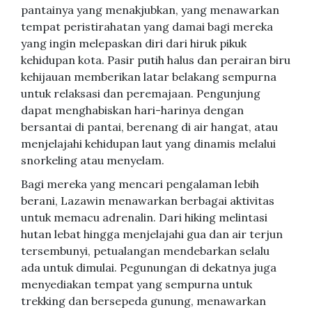
pantainya yang menakjubkan, yang menawarkan
tempat peristirahatan yang damai bagi mereka
yang ingin melepaskan diri dari hiruk pikuk
kehidupan kota. Pasir putih halus dan perairan biru
kehijauan memberikan latar belakang sempurna
untuk relaksasi dan peremajaan. Pengunjung
dapat menghabiskan hari-harinya dengan
bersantai di pantai, berenang di air hangat, atau
menjelajahi kehidupan laut yang dinamis melalui
snorkeling atau menyelam.
Bagi mereka yang mencari pengalaman lebih
berani, Lazawin menawarkan berbagai aktivitas
untuk memacu adrenalin. Dari hiking melintasi
hutan lebat hingga menjelajahi gua dan air terjun
tersembunyi, petualangan mendebarkan selalu
ada untuk dimulai. Pegunungan di dekatnya juga
menyediakan tempat yang sempurna untuk
trekking dan bersepeda gunung, menawarkan