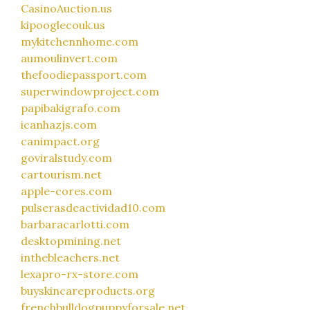
CasinoAuction.us
kipooglecouk.us
mykitchennhome.com
aumoulinvert.com
thefoodiepassport.com
superwindowproject.com
papibakigrafo.com
icanhazjs.com
canimpact.org
goviralstudy.com
cartourism.net
apple-cores.com
pulserasdeactividad10.com
barbaracarlotti.com
desktopmining.net
inthebleachers.net
lexapro-rx-store.com
buyskincareproducts.org
frenchbulldogpuppyforsale.net