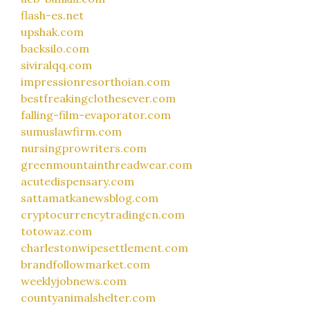
flash-es.net
upshak.com
backsilo.com
siviralqq.com
impressionresorthoian.com
bestfreakingclothesever.com
falling-film-evaporator.com
sumuslawfirm.com
nursingprowriters.com
greenmountainthreadwear.com
acutedispensary.com
sattamatkanewsblog.com
cryptocurrencytradingcn.com
totowaz.com
charlestonwipesettlement.com
brandfollowmarket.com
weeklyjobnews.com
countyanimalshelter.com