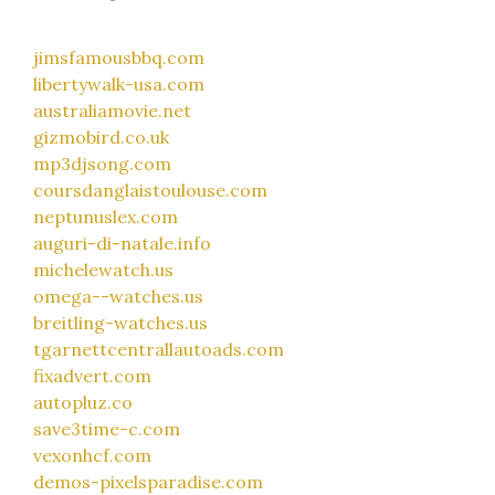
jimsfamousbbq.com
libertywalk-usa.com
australiamovie.net
gizmobird.co.uk
mp3djsong.com
coursdanglaistoulouse.com
neptunuslex.com
auguri-di-natale.info
michelewatch.us
omega--watches.us
breitling-watches.us
tgarnettcentrallautoads.com
fixadvert.com
autopluz.co
save3time-c.com
vexonhcf.com
demos-pixelsparadise.com