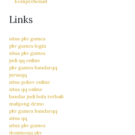
Komprehensif
Links
situs pkv games
pkv games login
situs pkv games
judi qq online
pkv games bandarqq
jurusqq
situs poker online
situs qq online
bandar judi bola terbaik
mahjong demo
pkv games bandarqq
situs qq
situs pkv games
dominoqq pkv