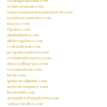
totaldigitalforum.com
technoarmaan.com
empresasposicionamientoweb.com
tonybestcosmetics.com
buzznc.com
fxjoiner.com
skinbykindra.com
alltherageface.com
codenational.com
progameexplorer.com
rockislandroastery.com
directselling-pro.com
revenuealarm.com
lurab.com
ignitioncoilguide.com
mytechcomputer.com
bioslot168.com
artsandcraftsauthority.com
webservicelive.com