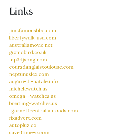
Links
jimsfamousbbq.com
libertywalk-usa.com
australiamovie.net
gizmobird.co.uk
mp3djsong.com
coursdanglaistoulouse.com
neptunuslex.com
auguri-di-natale.info
michelewatch.us
omega--watches.us
breitling-watches.us
tgarnettcentrallautoads.com
fixadvert.com
autopluz.co
save3time-c.com