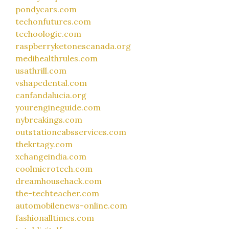
pondycars.com
techonfutures.com
techoologic.com
raspberryketonescanada.org
medihealthrules.com
usathrill.com
vshapedental.com
canfandalucia.org
yourengineguide.com
nybreakings.com
outstationcabsservices.com
thekrtagy.com
xchangeindia.com
coolmicrotech.com
dreamhousehack.com
the-techteacher.com
automobilenews-online.com
fashionalltimes.com