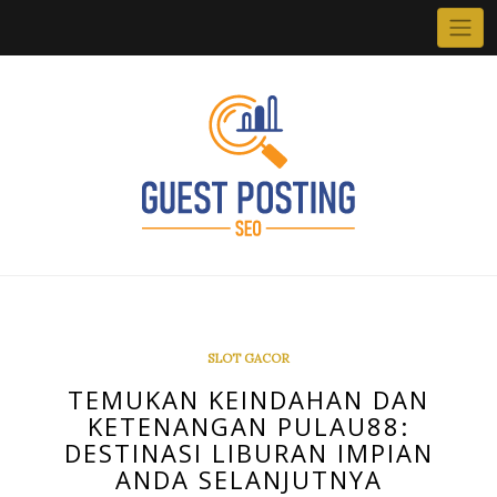
Skip
to
content
SLOT GACOR
TEMUKAN KEINDAHAN DAN
KETENANGAN PULAU88:
DESTINASI LIBURAN IMPIAN
ANDA SELANJUTNYA