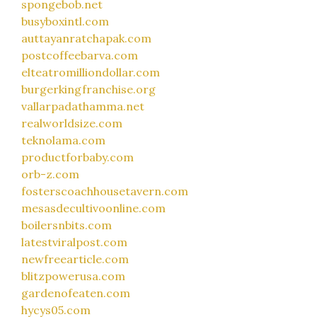
spongebob.net
busyboxintl.com
auttayanratchapak.com
postcoffeebarva.com
elteatromilliondollar.com
burgerkingfranchise.org
vallarpadathamma.net
realworldsize.com
teknolama.com
productforbaby.com
orb-z.com
fosterscoachhousetavern.com
mesasdecultivoonline.com
boilersnbits.com
latestviralpost.com
newfreearticle.com
blitzpowerusa.com
gardenofeaten.com
hycys05.com