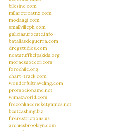
bilesinc.com
milaretreatnz.com
modaagi.com
smallvilleph.com
galiciasuroeste.info
batallasdeguerra.com
dregstudios.com
neatstuffhelpskids.org
moraessoccer.com
forochile.org
chart-track.com
wonderfultraveling.com
promocioname.net
wimaxworld.com
freeonlinecricketgames.net
bestcashing.biz
firerestrictions.us
archiesbrooklyn.com