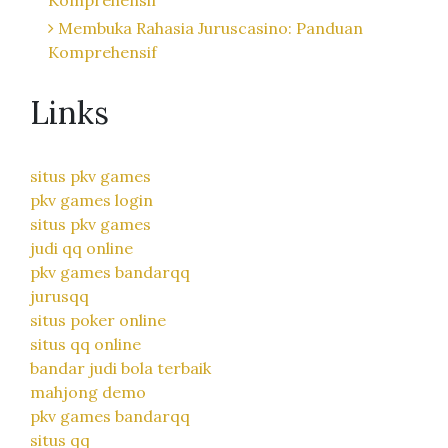
Membuka Rahasia Juruscasino: Panduan
Komprehensif
Links
situs pkv games
pkv games login
situs pkv games
judi qq online
pkv games bandarqq
jurusqq
situs poker online
situs qq online
bandar judi bola terbaik
mahjong demo
pkv games bandarqq
situs qq