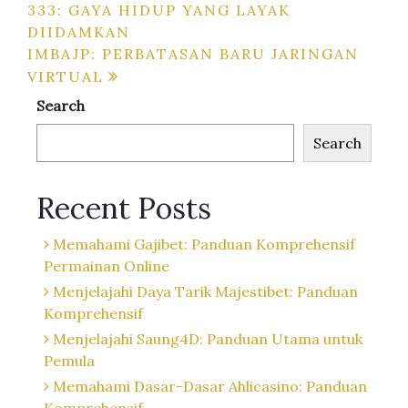
333: GAYA HIDUP YANG LAYAK
navigation
DIIDAMKAN
IMBAJP: PERBATASAN BARU JARINGAN
VIRTUAL
Search
Search
Recent Posts
Memahami Gajibet: Panduan Komprehensif
Permainan Online
Menjelajahi Daya Tarik Majestibet: Panduan
Komprehensif
Menjelajahi Saung4D: Panduan Utama untuk
Pemula
Memahami Dasar-Dasar Ahlicasino: Panduan
Komprehensif