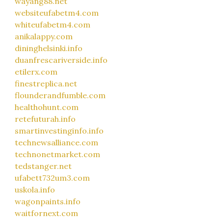
wayang88.net
websiteufabetm4.com
whiteufabetm4.com
anikalappy.com
dininghelsinki.info
duanfrescariverside.info
etilerx.com
finestreplica.net
flounderandfumble.com
healthohunt.com
retefuturah.info
smartinvestinginfo.info
technewsalliance.com
technonetmarket.com
tedstanger.net
ufabett732um3.com
uskola.info
wagonpaints.info
waitfornext.com