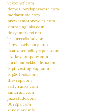
vexonhcf.com
demos-pixelsparadise.com
mediatitude.com
prewarmotorcycles.com
simracinglinks.com
dosyamerkezi.net
le-surrealisme.com
showcasebeauty.com
insurancepolicyexpert.com
statkeycompany.com
carolinadeckbuilders.com
topinvestingblog.com
top50tools.com
the-rep.com
saltyfranks.com
annerani.com
jazzatude.com
0022pa.com
zeroshare.info