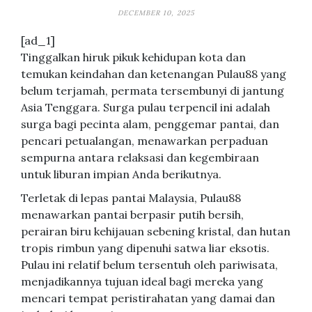
DECEMBER 10, 2025
[ad_1]
Tinggalkan hiruk pikuk kehidupan kota dan
temukan keindahan dan ketenangan Pulau88 yang
belum terjamah, permata tersembunyi di jantung
Asia Tenggara. Surga pulau terpencil ini adalah
surga bagi pecinta alam, penggemar pantai, dan
pencari petualangan, menawarkan perpaduan
sempurna antara relaksasi dan kegembiraan
untuk liburan impian Anda berikutnya.
Terletak di lepas pantai Malaysia, Pulau88
menawarkan pantai berpasir putih bersih,
perairan biru kehijauan sebening kristal, dan hutan
tropis rimbun yang dipenuhi satwa liar eksotis.
Pulau ini relatif belum tersentuh oleh pariwisata,
menjadikannya tujuan ideal bagi mereka yang
mencari tempat peristirahatan yang damai dan