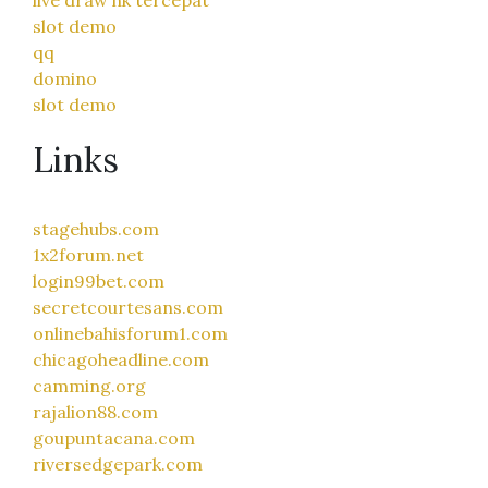
slot demo
qq
domino
slot demo
Links
stagehubs.com
1x2forum.net
login99bet.com
secretcourtesans.com
onlinebahisforum1.com
chicagoheadline.com
camming.org
rajalion88.com
goupuntacana.com
riversedgepark.com