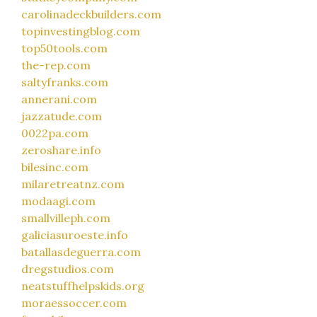
carolinadeckbuilders.com
topinvestingblog.com
top50tools.com
the-rep.com
saltyfranks.com
annerani.com
jazzatude.com
0022pa.com
zeroshare.info
bilesinc.com
milaretreatnz.com
modaagi.com
smallvilleph.com
galiciasuroeste.info
batallasdeguerra.com
dregstudios.com
neatstuffhelpskids.org
moraessoccer.com