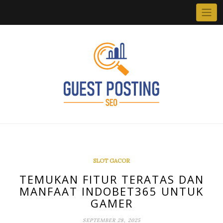
Skip
to
content
SLOT GACOR
TEMUKAN FITUR TERATAS DAN
MANFAAT INDOBET365 UNTUK
GAMER
SEPTEMBER 28, 2025