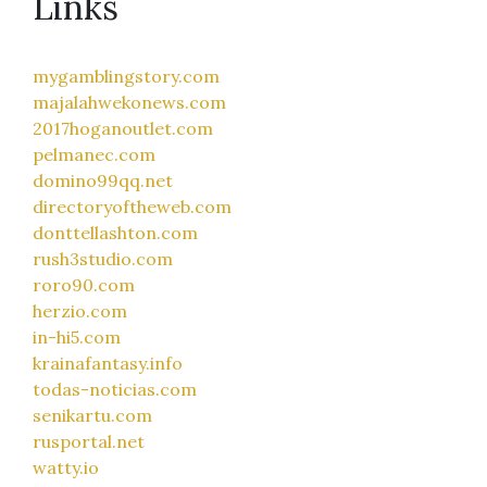
Links
mygamblingstory.com
majalahwekonews.com
2017hoganoutlet.com
pelmanec.com
domino99qq.net
directoryoftheweb.com
donttellashton.com
rush3studio.com
roro90.com
herzio.com
in-hi5.com
krainafantasy.info
todas-noticias.com
senikartu.com
rusportal.net
watty.io