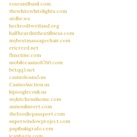
roseandbasil.com
thewhitewhitelights.com
atdhe.ws
heckrodtwetland.org
halfheardinthestillness.com
mybestmassagechair.com
ericreed.net
fluxetine.com
mobilecasino8760.com
betqq3.net
casinoloans5.us
CasinoAuction.us
kipooglecouk.us
mykitchennhome.com
aumoulinvert.com
thefoodiepassport.com
superwindowproject.com
papibakigrafo.com
icanhazjs.com