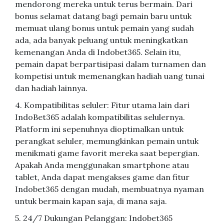
mendorong mereka untuk terus bermain. Dari
bonus selamat datang bagi pemain baru untuk
memuat ulang bonus untuk pemain yang sudah
ada, ada banyak peluang untuk meningkatkan
kemenangan Anda di Indobet365. Selain itu,
pemain dapat berpartisipasi dalam turnamen dan
kompetisi untuk memenangkan hadiah uang tunai
dan hadiah lainnya.
4. Kompatibilitas seluler: Fitur utama lain dari
IndoBet365 adalah kompatibilitas selulernya.
Platform ini sepenuhnya dioptimalkan untuk
perangkat seluler, memungkinkan pemain untuk
menikmati game favorit mereka saat bepergian.
Apakah Anda menggunakan smartphone atau
tablet, Anda dapat mengakses game dan fitur
Indobet365 dengan mudah, membuatnya nyaman
untuk bermain kapan saja, di mana saja.
5. 24/7 Dukungan Pelanggan: Indobet365