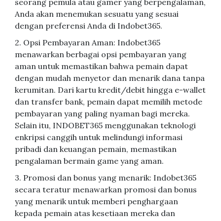
seorang pemula atau gamer yang berpengalaman,
Anda akan menemukan sesuatu yang sesuai
dengan preferensi Anda di Indobet365.
2. Opsi Pembayaran Aman: Indobet365
menawarkan berbagai opsi pembayaran yang
aman untuk memastikan bahwa pemain dapat
dengan mudah menyetor dan menarik dana tanpa
kerumitan. Dari kartu kredit/debit hingga e-wallet
dan transfer bank, pemain dapat memilih metode
pembayaran yang paling nyaman bagi mereka.
Selain itu, INDOBET365 menggunakan teknologi
enkripsi canggih untuk melindungi informasi
pribadi dan keuangan pemain, memastikan
pengalaman bermain game yang aman.
3. Promosi dan bonus yang menarik: Indobet365
secara teratur menawarkan promosi dan bonus
yang menarik untuk memberi penghargaan
kepada pemain atas kesetiaan mereka dan