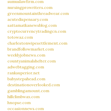
sumuslawfirm.com
nursingprowriters.com
greenmountainthreadwear.com
acutedispensary.com
sattamatkanewsblog.com
cryptocurrencytradingcn.com
totowaz.com
charlestonwipesettlement.com
brandfollowmarket.com
weeklyjobnews.com
countyanimalshelter.com
adwebtagging.com
ranksuperior.net
babystepahead.com
destinationoverlooked.com
gamblingamount.com
hillclimbwax.com
hnopse.com
occasionnews.com