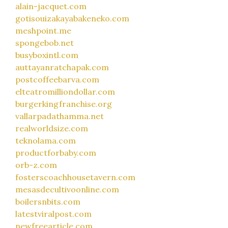
alain-jacquet.com
gotisouizakayabakeneko.com
meshpoint.me
spongebob.net
busyboxintl.com
auttayanratchapak.com
postcoffeebarva.com
elteatromilliondollar.com
burgerkingfranchise.org
vallarpadathamma.net
realworldsize.com
teknolama.com
productforbaby.com
orb-z.com
fosterscoachhousetavern.com
mesasdecultivoonline.com
boilersnbits.com
latestviralpost.com
newfreearticle.com