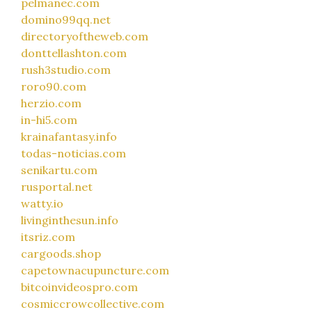
pelmanec.com
domino99qq.net
directoryoftheweb.com
donttellashton.com
rush3studio.com
roro90.com
herzio.com
in-hi5.com
krainafantasy.info
todas-noticias.com
senikartu.com
rusportal.net
watty.io
livinginthesun.info
itsriz.com
cargoods.shop
capetownacupuncture.com
bitcoinvideospro.com
cosmiccrowcollective.com