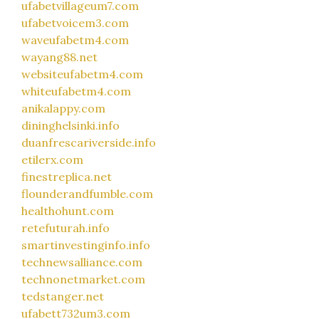
ufabetvillageum7.com
ufabetvoicem3.com
waveufabetm4.com
wayang88.net
websiteufabetm4.com
whiteufabetm4.com
anikalappy.com
dininghelsinki.info
duanfrescariverside.info
etilerx.com
finestreplica.net
flounderandfumble.com
healthohunt.com
retefuturah.info
smartinvestinginfo.info
technewsalliance.com
technonetmarket.com
tedstanger.net
ufabett732um3.com