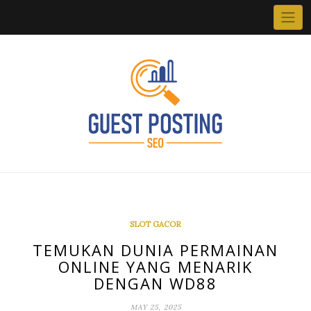
Skip
to
content
SLOT GACOR
TEMUKAN DUNIA PERMAINAN
ONLINE YANG MENARIK
DENGAN WD88
MAY 25, 2025