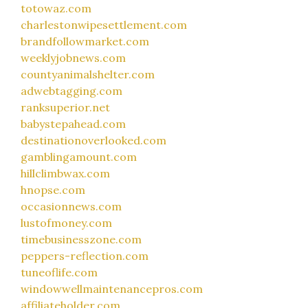
totowaz.com
charlestonwipesettlement.com
brandfollowmarket.com
weeklyjobnews.com
countyanimalshelter.com
adwebtagging.com
ranksuperior.net
babystepahead.com
destinationoverlooked.com
gamblingamount.com
hillclimbwax.com
hnopse.com
occasionnews.com
lustofmoney.com
timebusinesszone.com
peppers-reflection.com
tuneoflife.com
windowwellmaintenancepros.com
affiliateholder.com