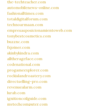
the-techteacher.com
automobilenews-online.com
fashionalltimes.com
totaldigitalforum.com
technoarmaan.com
empresasposicionamientoweb.com
tonybestcosmetics.com
buzznc.com
fxjoiner.com
skinbykindra.com
alltherageface.com
codenational.com
progameexplorer.com
rockislandroastery.com
directselling-pro.com
revenuealarm.com
lurab.com
ignitioncoilguide.com
mytechcomputer.com