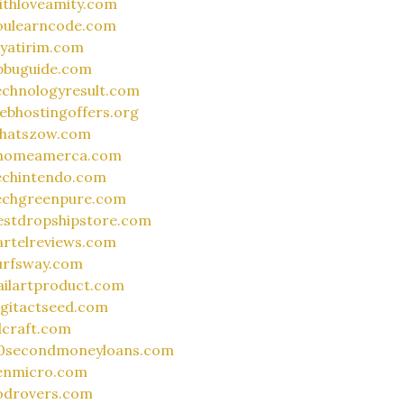
ithloveamity.com
oulearncode.com
xyatirim.com
bbuguide.com
echnologyresult.com
ebhostingoffers.org
hatszow.com
homeamerca.com
echintendo.com
echgreenpure.com
estdropshipstore.com
artelreviews.com
urfsway.com
ailartproduct.com
igitactseed.com
vlcraft.com
0secondmoneyloans.com
enmicro.com
odrovers.com