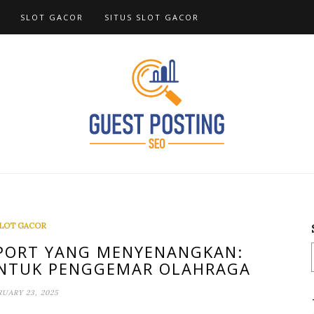
SLOT GACOR
SITUS SLOT GACOR
LOT GACOR
PORT YANG MENYENANGKAN:
UNTUK PENGGEMAR OLAHRAGA
RUARY 23, 2025