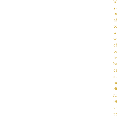
w
y
f
a
t
w
w
e
t
t
b
c
s
n
d
l
9
x
r