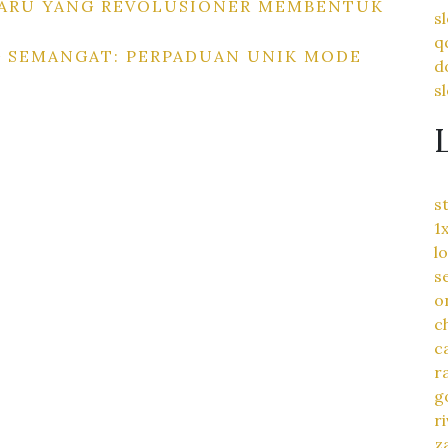
BARU YANG REVOLUSIONER MEMBENTUK
s
q
G SEMANGAT: PERPADUAN UNIK MODE
d
s
s
1
l
s
o
c
c
r
g
r
z