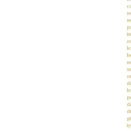
c
n
n
p
i
e
l
b
n
x
o
d
l
p
d
d
g
i