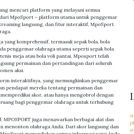
ang mencari platform yang melayani semua
gi dari MpoSport – platform utama untuk penggemar
treaming langsung, dan fitur interaktif, MpoSport
raga.
 yang komprehensif, termasuk sepak bola, bola
 Anda penggemar olahraga utama seperti sepak bola
 tenis meja atau bola voli pantai, Mposport telah
ngsung permainan dan pertandingan dari seluruh
omen aksi.
tform interaktifnya, yang memungkinkan penggemar
n dan pendapat mereka tentang permainan dan
, memprediksi skor, atau hanya mengobrol dengan
uang bagi penggemar olahraga untuk terhubung
s
ktif, MPOSPORT juga menawarkan berbagai alat dan
p
n menonton olahraga Anda. Dari skor langsung dan
s
im, MpoSport menyediakan semua informasi yang Anda