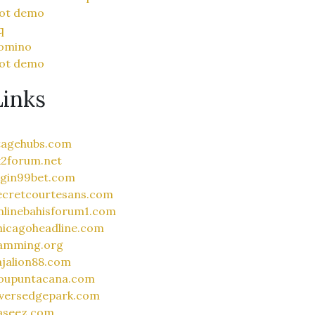
lot demo
q
omino
lot demo
Links
tagehubs.com
x2forum.net
ogin99bet.com
ecretcourtesans.com
nlinebahisforum1.com
hicagoheadline.com
amming.org
ajalion88.com
oupuntacana.com
iversedgepark.com
aseez.com