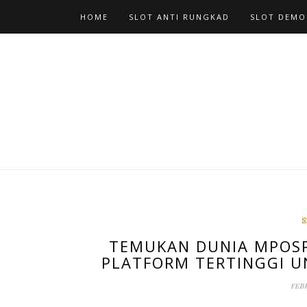
Skip
HOME
SLOT ANTI RUNGKAD
SLOT DEMO
to
content
S
TEMUKAN DUNIA MPOS
PLATFORM TERTINGGI 
FEB