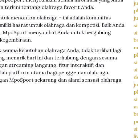
j
 terkini tentang olahraga favorit Anda.
p
ntuk menonton olahraga – ini adalah komunitas
j
liki hasrat untuk olahraga dan kompetisi. Baik Anda
s
s, MpoSport menyambut Anda untuk bergabung
s
 kegembiraan.
b
m
k semua kebutuhan olahraga Anda, tidak terlihat lagi
p
g menarik hari ini dan terhubung dengan sesama
s
n streaming langsung, fitur interaktif, dan
s
lah platform utama bagi penggemar olahraga.
d
gan MpoSport sekarang dan alami sensasi olahraga
j
p
s
a
b
p
s
l