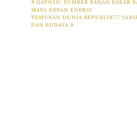
Post
GASWIN: SUMBER BAHAN BAKAR 
MASA DEPAN ENERGI
navigation
TEMUKAN DUNIA REPUBLIK77 YAN
DAN BUDAYA