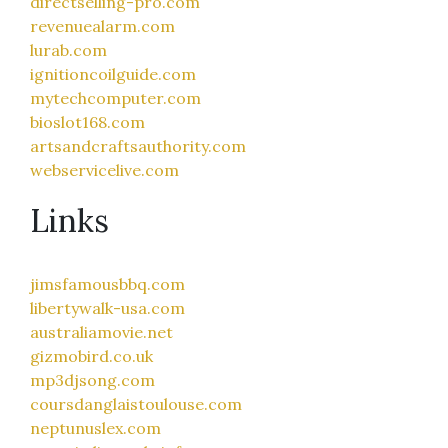
directselling-pro.com
revenuealarm.com
lurab.com
ignitioncoilguide.com
mytechcomputer.com
bioslot168.com
artsandcraftsauthority.com
webservicelive.com
Links
jimsfamousbbq.com
libertywalk-usa.com
australiamovie.net
gizmobird.co.uk
mp3djsong.com
coursdanglaistoulouse.com
neptunuslex.com