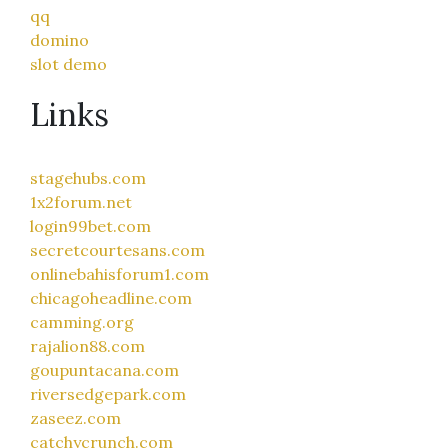
qq
domino
slot demo
Links
stagehubs.com
1x2forum.net
login99bet.com
secretcourtesans.com
onlinebahisforum1.com
chicagoheadline.com
camming.org
rajalion88.com
goupuntacana.com
riversedgepark.com
zaseez.com
catchycrunch.com