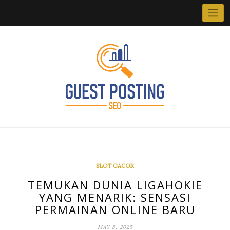
Skip
to
content
SLOT GACOR
TEMUKAN DUNIA LIGAHOKIE
YANG MENARIK: SENSASI
PERMAINAN ONLINE BARU
MAY 8, 2025