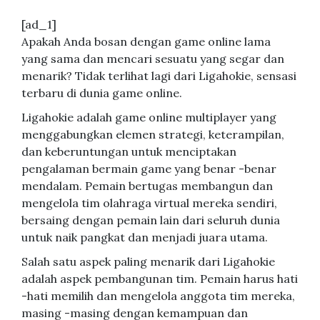
[ad_1]
Apakah Anda bosan dengan game online lama
yang sama dan mencari sesuatu yang segar dan
menarik? Tidak terlihat lagi dari Ligahokie, sensasi
terbaru di dunia game online.
Ligahokie adalah game online multiplayer yang
menggabungkan elemen strategi, keterampilan,
dan keberuntungan untuk menciptakan
pengalaman bermain game yang benar -benar
mendalam. Pemain bertugas membangun dan
mengelola tim olahraga virtual mereka sendiri,
bersaing dengan pemain lain dari seluruh dunia
untuk naik pangkat dan menjadi juara utama.
Salah satu aspek paling menarik dari Ligahokie
adalah aspek pembangunan tim. Pemain harus hati
-hati memilih dan mengelola anggota tim mereka,
masing -masing dengan kemampuan dan