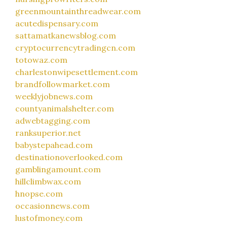
greenmountainthreadwear.com
acutedispensary.com
sattamatkanewsblog.com
cryptocurrencytradingcn.com
totowaz.com
charlestonwipesettlement.com
brandfollowmarket.com
weeklyjobnews.com
countyanimalshelter.com
adwebtagging.com
ranksuperior.net
babystepahead.com
destinationoverlooked.com
gamblingamount.com
hillclimbwax.com
hnopse.com
occasionnews.com
lustofmoney.com