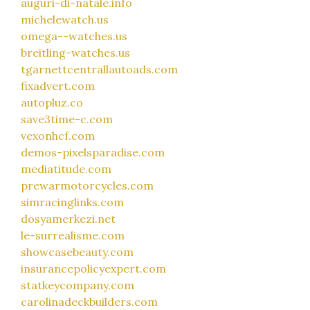
auguri-di-natale.info
michelewatch.us
omega--watches.us
breitling-watches.us
tgarnettcentrallautoads.com
fixadvert.com
autopluz.co
save3time-c.com
vexonhcf.com
demos-pixelsparadise.com
mediatitude.com
prewarmotorcycles.com
simracinglinks.com
dosyamerkezi.net
le-surrealisme.com
showcasebeauty.com
insurancepolicyexpert.com
statkeycompany.com
carolinadeckbuilders.com