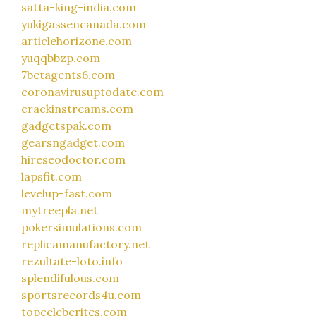
satta-king-india.com
yukigassencanada.com
articlehorizone.com
yuqqbbzp.com
7betagents6.com
coronavirusuptodate.com
crackinstreams.com
gadgetspak.com
gearsngadget.com
hireseodoctor.com
lapsfit.com
levelup-fast.com
mytreepla.net
pokersimulations.com
replicamanufactory.net
rezultate-loto.info
splendifulous.com
sportsrecords4u.com
topceleberites.com