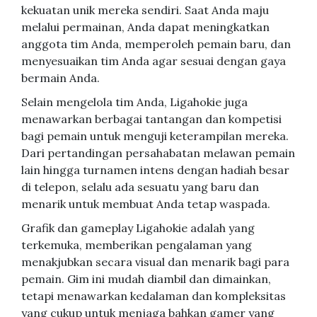
kekuatan unik mereka sendiri. Saat Anda maju
melalui permainan, Anda dapat meningkatkan
anggota tim Anda, memperoleh pemain baru, dan
menyesuaikan tim Anda agar sesuai dengan gaya
bermain Anda.
Selain mengelola tim Anda, Ligahokie juga
menawarkan berbagai tantangan dan kompetisi
bagi pemain untuk menguji keterampilan mereka.
Dari pertandingan persahabatan melawan pemain
lain hingga turnamen intens dengan hadiah besar
di telepon, selalu ada sesuatu yang baru dan
menarik untuk membuat Anda tetap waspada.
Grafik dan gameplay Ligahokie adalah yang
terkemuka, memberikan pengalaman yang
menakjubkan secara visual dan menarik bagi para
pemain. Gim ini mudah diambil dan dimainkan,
tetapi menawarkan kedalaman dan kompleksitas
yang cukup untuk menjaga bahkan gamer yang