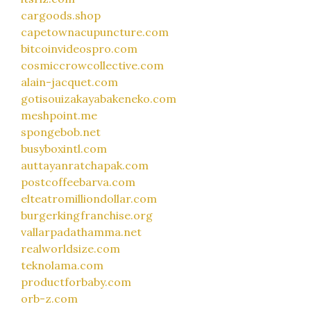
cargoods.shop
capetownacupuncture.com
bitcoinvideospro.com
cosmiccrowcollective.com
alain-jacquet.com
gotisouizakayabakeneko.com
meshpoint.me
spongebob.net
busyboxintl.com
auttayanratchapak.com
postcoffeebarva.com
elteatromilliondollar.com
burgerkingfranchise.org
vallarpadathamma.net
realworldsize.com
teknolama.com
productforbaby.com
orb-z.com