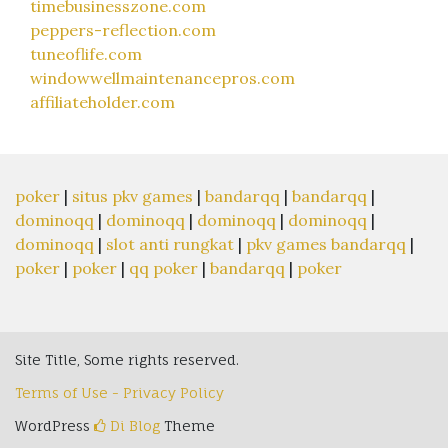
timebusinesszone.com
peppers-reflection.com
tuneoflife.com
windowwellmaintenancepros.com
affiliateholder.com
poker
|
situs pkv games
|
bandarqq
|
bandarqq
|
dominoqq
|
dominoqq
|
dominoqq
|
dominoqq
|
dominoqq
|
slot anti rungkat
|
pkv games bandarqq
|
poker
|
poker
|
qq poker
|
bandarqq
|
poker
Site Title, Some rights reserved.
Terms of Use - Privacy Policy
WordPress
Di Blog
Theme