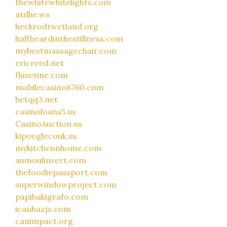
thewhitewhitelights.com
atdhe.ws
heckrodtwetland.org
halfheardinthestillness.com
mybestmassagechair.com
ericreed.net
fluxetine.com
mobilecasino8760.com
betqq3.net
casinoloans5.us
CasinoAuction.us
kipooglecouk.us
mykitchennhome.com
aumoulinvert.com
thefoodiepassport.com
superwindowproject.com
papibakigrafo.com
icanhazjs.com
canimpact.org