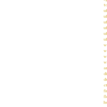
t
u
u
u
u
u
u
w
w
w
w
a
d
d
e
f
f
h