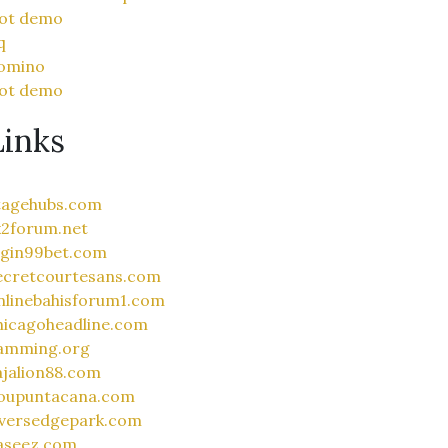
lot demo
q
omino
lot demo
Links
tagehubs.com
x2forum.net
ogin99bet.com
ecretcourtesans.com
nlinebahisforum1.com
hicagoheadline.com
amming.org
ajalion88.com
oupuntacana.com
iversedgepark.com
aseez.com