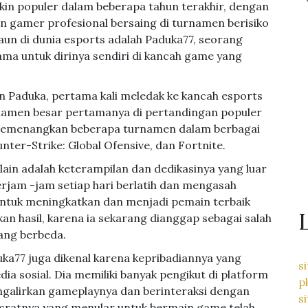
kin populer dalam beberapa tahun terakhir, dengan
n gamer profesional bersaing di turnamen berisiko
daun di dunia esports adalah Paduka77, seorang
 untuk dirinya sendiri di kancah game yang
in Paduka, pertama kali meledak ke kancah esports
namen besar pertamanya di pertandingan populer
an memenangkan beberapa turnamen dalam berbagai
ter-Strike: Global Ofensive, dan Fortnite.
in adalah keterampilan dan dedikasinya yang luar
erjam -jam setiap hari berlatih dan mengasah
untuk meningkatkan dan menjadi pemain terbaik
an hasil, karena ia sekarang dianggap sebagai salah
ang berbeda.
ka77 juga dikenal karena kepribadiannya yang
s
ia sosial. Dia memiliki banyak pengikut di platform
p
ngalirkan gameplaynya dan berinteraksi dengan
s
asratnya yang menular untuk bermain game telah