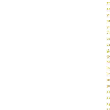
t
s
y
a
y
7
c
c
g
g
h
l
l
m
p
r
r
s
s