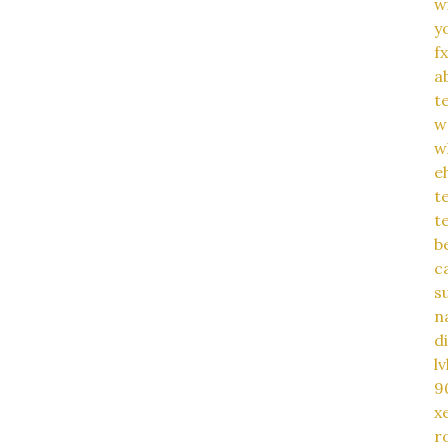
w
y
f
a
t
w
w
e
t
t
b
c
s
n
d
l
9
x
r