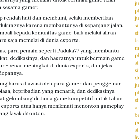
j
n sesama gamer.
p
tap rendah hati dan membumi, selalu memberikan
j
dukungnya karena membantunya di sepanjang jalan.
s
bali kepada komunitas game, baik melalui aliran
s
u saja memulai di dunia esports.
b
m
tas, para pemain seperti Paduka77 yang membantu
p
at, dedikasinya, dan hasratnya untuk bermain game
s
 -benar meningkat di dunia esports, dan jelas
s
 depannya.
d
yang harus diawasi oleh para gamer dan penggemar
j
iasa, kepribadian yang menarik, dan dedikasinya
p
uat gelombang di dunia game kompetitif untuk tahun
s
 esports atau hanya menikmati menonton gameplay
a
ang layak ditonton.
b
p
s
l