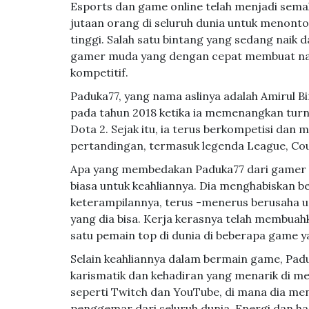
Esports dan game online telah menjadi sema
jutaan orang di seluruh dunia untuk menonto
tinggi. Salah satu bintang yang sedang naik 
gamer muda yang dengan cepat membuat nama
kompetitif.
Paduka77, yang nama aslinya adalah Amirul B
pada tahun 2018 ketika ia memenangkan tur
Dota 2. Sejak itu, ia terus berkompetisi d
pertandingan, termasuk legenda League, Coun
Apa yang membedakan Paduka77 dari gamer la
biasa untuk keahliannya. Dia menghabiskan b
keterampilannya, terus -menerus berusaha 
yang dia bisa. Kerja kerasnya telah membuahk
satu pemain top di dunia di beberapa game y
Selain keahliannya dalam bermain game, Padu
karismatik dan kehadiran yang menarik di med
seperti Twitch dan YouTube, di mana dia me
penggemar dari seluruh dunia. Energi dan h