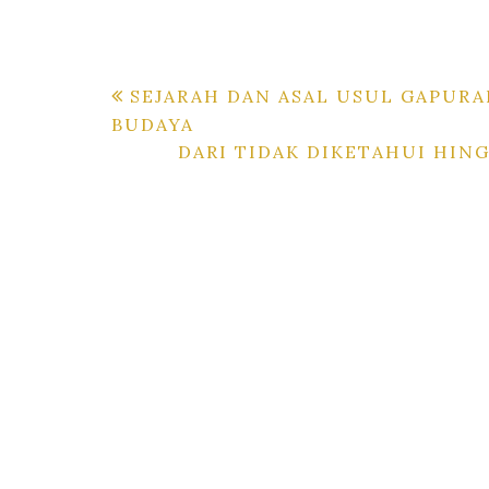
Post
SEJARAH DAN ASAL USUL GAPURA
BUDAYA
navigation
DARI TIDAK DIKETAHUI HIN