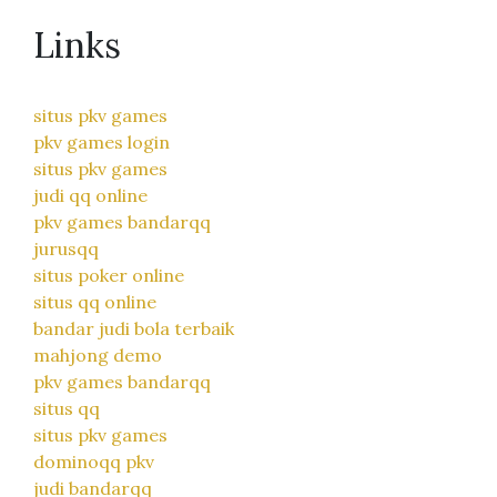
Links
situs pkv games
pkv games login
situs pkv games
judi qq online
pkv games bandarqq
jurusqq
situs poker online
situs qq online
bandar judi bola terbaik
mahjong demo
pkv games bandarqq
situs qq
situs pkv games
dominoqq pkv
judi bandarqq