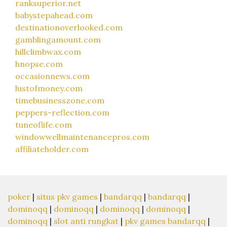
ranksuperior.net
babystepahead.com
destinationoverlooked.com
gamblingamount.com
hillclimbwax.com
hnopse.com
occasionnews.com
lustofmoney.com
timebusinesszone.com
peppers-reflection.com
tuneoflife.com
windowwellmaintenancepros.com
affiliateholder.com
poker
|
situs pkv games
|
bandarqq
|
bandarqq
|
dominoqq
|
dominoqq
|
dominoqq
|
dominoqq
|
dominoqq
|
slot anti rungkat
|
pkv games bandarqq
|