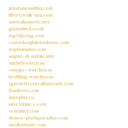
jimsfamousbbq.com
libertywalk-usa.com
australiamovie.net
gizmobird.co.uk
mp3djsong.com
coursdanglaistoulouse.com
neptunuslex.com
auguri-di-natale.info
michelewatch.us
omega--watches.us
breitling-watches.us
tgarnettcentrallautoads.com
fixadvert.com
autopluz.co
save3time-c.com
vexonhcf.com
demos-pixelsparadise.com
mediatitude.com