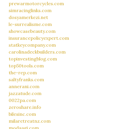
prewarmotorcycles.com
simracinglinks.com
dosyamerkezi.net
le-surrealisme.com
showcasebeauty.com
insurancepolicyexpert.com
statkeycompany.com
carolinadeckbuilders.com
topinvestingblog.com
top50tools.com
the-rep.com
saltyfranks.com
annerani.com
jazzatude.com
0022pa.com
zeroshare.info
bilesinc.com
milaretreatnz.com
modaagi.com