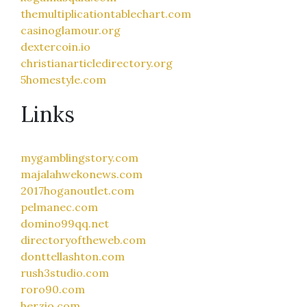
themultiplicationtablechart.com
casinoglamour.org
dextercoin.io
christianarticledirectory.org
5homestyle.com
Links
mygamblingstory.com
majalahwekonews.com
2017hoganoutlet.com
pelmanec.com
domino99qq.net
directoryoftheweb.com
donttellashton.com
rush3studio.com
roro90.com
herzio.com