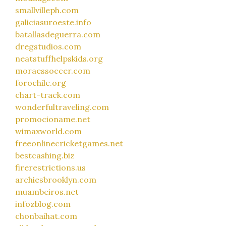
smallvilleph.com
galiciasuroeste.info
batallasdeguerra.com
dregstudios.com
neatstuffhelpskids.org
moraessoccer.com
forochile.org
chart-track.com
wonderfultraveling.com
promocioname.net
wimaxworld.com
freeonlinecricketgames.net
bestcashing.biz
firerestrictions.us
archiesbrooklyn.com
muambeiros.net
infozblog.com
chonbaihat.com