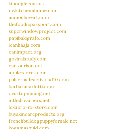
kipooglecouk.us
mykitchennhome.com
aumoulinvert.com
thefoodiepassport.com
superwindowproject.com
papibakigrafo.com
icanhazjs.com
canimpact.org
goviralstudy.com
cartourism.net
apple-cores.com
pulserasdeactividad10.com
barbaracarlotti.com
desktopmining.net
inthebleachers.net
lexapro-rx-store.com
buyskincareproducts.org
frenchbulldogpuppyforsale.net
kogamasquid.com