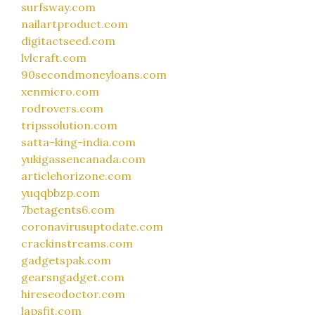
surfsway.com
nailartproduct.com
digitactseed.com
lvlcraft.com
90secondmoneyloans.com
xenmicro.com
rodrovers.com
tripssolution.com
satta-king-india.com
yukigassencanada.com
articlehorizone.com
yuqqbbzp.com
7betagents6.com
coronavirusuptodate.com
crackinstreams.com
gadgetspak.com
gearsngadget.com
hireseodoctor.com
lapsfit.com