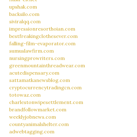
upshak.com
backsilo.com
siviralqq.com
impressionresorthoian.com
bestfreakingclothesever.com
falling-film-evaporator.com
sumuslawfirm.com
nursingprowriters.com
greenmountainthreadwear.com
acutedispensary.com
sattamatkanewsblog.com
cryptocurrencytradingcn.com
totowaz.com
charlestonwipesettlement.com
brandfollowmarket.com
weeklyjobnews.com
countyanimalshelter.com
adwebtagging.com