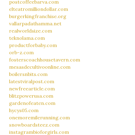
postcoffeebarva.com
elteatromilliondollar.com
burgerkingfranchise.org
vallarpadathamma.net
realworldsize.com
teknolama.com
productforbaby.com
orb-z.com
fosterscoachhousetavern.com
mesasdecultivoonline.com
boilersnbits.com
latestviralpost.com
newfreearticle.com
blitzpowerusa.com
gardenofeaten.com
hycys05.com
onemoremilerunning.com
snowboardsteez.com
instagrambioforgirls.com