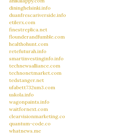
anikalappy.com
dininghelsinki.info
duanfrescariverside.info
etilerx.com
finestreplica.net
flounderandfumble.com
healthohunt.com
retefuturah.info
smartinvestinginfo.info
technewsalliance.com
technonetmarket.com
tedstanger.net
ufabett732um3.com
uskola.info
wagonpaints.info
waitfornext.com
clearvisionmarketing.co
quantum-code.co
whatnews.me