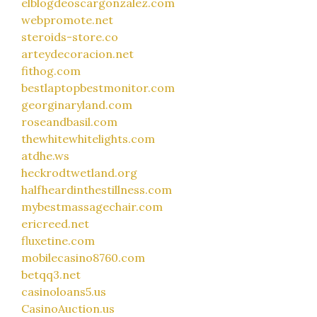
elblogdeoscargonzalez.com
webpromote.net
steroids-store.co
arteydecoracion.net
fithog.com
bestlaptopbestmonitor.com
georginaryland.com
roseandbasil.com
thewhitewhitelights.com
atdhe.ws
heckrodtwetland.org
halfheardinthestillness.com
mybestmassagechair.com
ericreed.net
fluxetine.com
mobilecasino8760.com
betqq3.net
casinoloans5.us
CasinoAuction.us