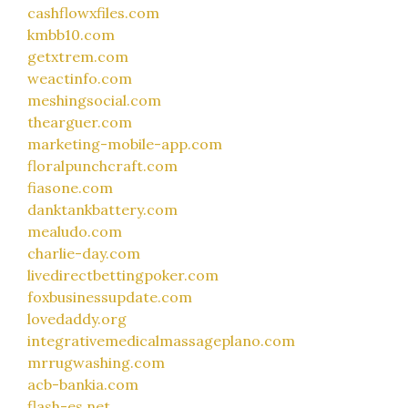
cashflowxfiles.com
kmbb10.com
getxtrem.com
weactinfo.com
meshingsocial.com
thearguer.com
marketing-mobile-app.com
floralpunchcraft.com
fiasone.com
danktankbattery.com
mealudo.com
charlie-day.com
livedirectbettingpoker.com
foxbusinessupdate.com
lovedaddy.org
integrativemedicalmassageplano.com
mrrugwashing.com
acb-bankia.com
flash-es.net