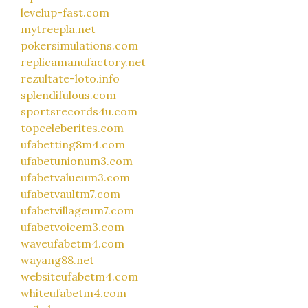
levelup-fast.com
mytreepla.net
pokersimulations.com
replicamanufactory.net
rezultate-loto.info
splendifulous.com
sportsrecords4u.com
topceleberites.com
ufabetting8m4.com
ufabetunionum3.com
ufabetvalueum3.com
ufabetvaultm7.com
ufabetvillageum7.com
ufabetvoicem3.com
waveufabetm4.com
wayang88.net
websiteufabetm4.com
whiteufabetm4.com