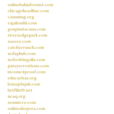
onlinebahisforum1.com
chicagoheadline.com
camming.org
rajalion88.com
goupuntacana.com
riversedgepark.com
zaseez.com
catchycrunch.com
nofaphub.com
nefertitingalls.com
patsyscreations.com
income4proof.com
educaritas.org
lensajelajah.com
betflik09.net
ncaq.org
xenmicro.com
onlineshopera.com