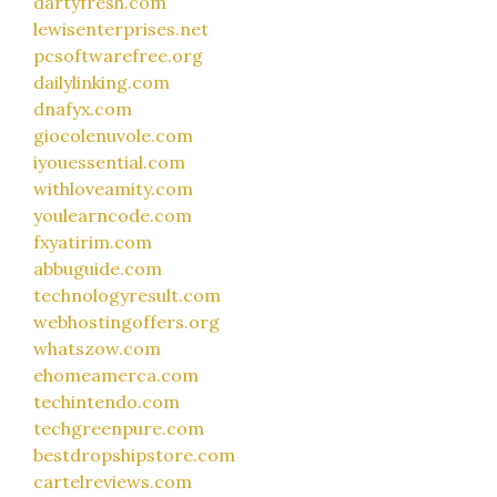
dartyfresh.com
lewisenterprises.net
pcsoftwarefree.org
dailylinking.com
dnafyx.com
giocolenuvole.com
iyouessential.com
withloveamity.com
youlearncode.com
fxyatirim.com
abbuguide.com
technologyresult.com
webhostingoffers.org
whatszow.com
ehomeamerca.com
techintendo.com
techgreenpure.com
bestdropshipstore.com
cartelreviews.com