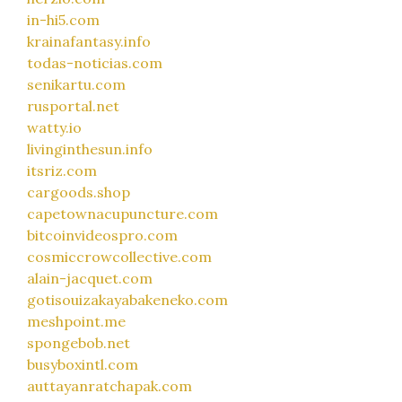
in-hi5.com
krainafantasy.info
todas-noticias.com
senikartu.com
rusportal.net
watty.io
livinginthesun.info
itsriz.com
cargoods.shop
capetownacupuncture.com
bitcoinvideospro.com
cosmiccrowcollective.com
alain-jacquet.com
gotisouizakayabakeneko.com
meshpoint.me
spongebob.net
busyboxintl.com
auttayanratchapak.com