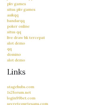
pkv games
situs pkv games
asikqq
bandarqq
poker online
situs qq
live draw hk tercepat
slot demo
qq
domino
slot demo
Links
stagehubs.com
1x2forum.net
login99bet.com
secretcourtesans.com