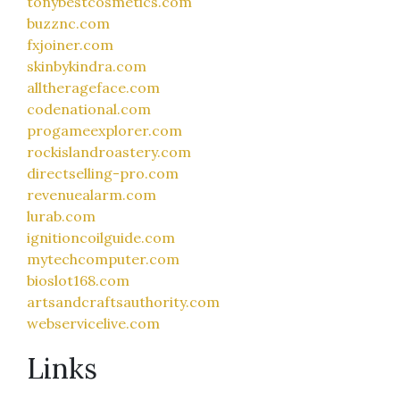
tonybestcosmetics.com
buzznc.com
fxjoiner.com
skinbykindra.com
alltherageface.com
codenational.com
progameexplorer.com
rockislandroastery.com
directselling-pro.com
revenuealarm.com
lurab.com
ignitioncoilguide.com
mytechcomputer.com
bioslot168.com
artsandcraftsauthority.com
webservicelive.com
Links