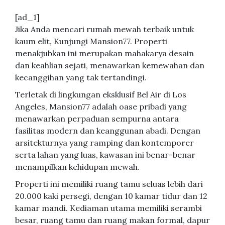
[ad_1]
Jika Anda mencari rumah mewah terbaik untuk
kaum elit, Kunjungi Mansion77. Properti
menakjubkan ini merupakan mahakarya desain
dan keahlian sejati, menawarkan kemewahan dan
kecanggihan yang tak tertandingi.
Terletak di lingkungan eksklusif Bel Air di Los
Angeles, Mansion77 adalah oase pribadi yang
menawarkan perpaduan sempurna antara
fasilitas modern dan keanggunan abadi. Dengan
arsitekturnya yang ramping dan kontemporer
serta lahan yang luas, kawasan ini benar-benar
menampilkan kehidupan mewah.
Properti ini memiliki ruang tamu seluas lebih dari
20.000 kaki persegi, dengan 10 kamar tidur dan 12
kamar mandi. Kediaman utama memiliki serambi
besar, ruang tamu dan ruang makan formal, dapur