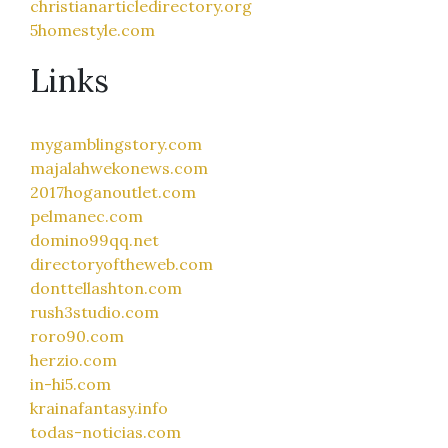
christianarticledirectory.org
5homestyle.com
Links
mygamblingstory.com
majalahwekonews.com
2017hoganoutlet.com
pelmanec.com
domino99qq.net
directoryoftheweb.com
donttellashton.com
rush3studio.com
roro90.com
herzio.com
in-hi5.com
krainafantasy.info
todas-noticias.com