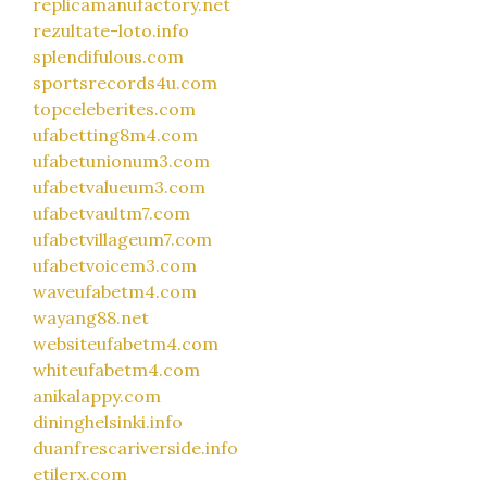
replicamanufactory.net
rezultate-loto.info
splendifulous.com
sportsrecords4u.com
topceleberites.com
ufabetting8m4.com
ufabetunionum3.com
ufabetvalueum3.com
ufabetvaultm7.com
ufabetvillageum7.com
ufabetvoicem3.com
waveufabetm4.com
wayang88.net
websiteufabetm4.com
whiteufabetm4.com
anikalappy.com
dininghelsinki.info
duanfrescariverside.info
etilerx.com