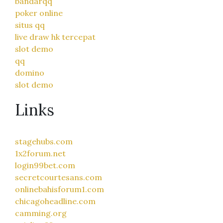
bandarqq
poker online
situs qq
live draw hk tercepat
slot demo
qq
domino
slot demo
Links
stagehubs.com
1x2forum.net
login99bet.com
secretcourtesans.com
onlinebahisforum1.com
chicagoheadline.com
camming.org