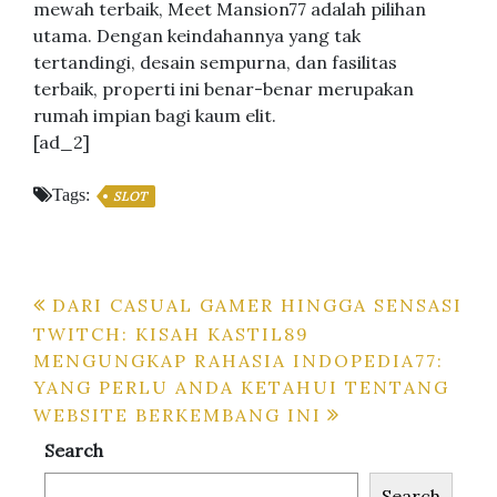
mewah terbaik, Meet Mansion77 adalah pilihan
utama. Dengan keindahannya yang tak
tertandingi, desain sempurna, dan fasilitas
terbaik, properti ini benar-benar merupakan
rumah impian bagi kaum elit.
[ad_2]
Tags:
SLOT
Post
DARI CASUAL GAMER HINGGA SENSASI
TWITCH: KISAH KASTIL89
navigation
MENGUNGKAP RAHASIA INDOPEDIA77:
YANG PERLU ANDA KETAHUI TENTANG
WEBSITE BERKEMBANG INI
Search
Search