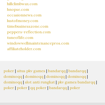
hillclimbwax.com
hnopse.com
occasionnews.com
lustofmoney.com
timebusinesszone.com
peppers-reflection.com
tuneoflife.com
windowwellmaintenancepros.com
affiliateholder.com
poker
|
situs pkv games
|
bandarqq
|
bandarqq
|
dominoqq
|
dominoqq
|
dominoqq
|
dominoqq
|
dominoqq
|
slot anti rungkat
|
pkv games bandarqq
|
poker
|
poker
|
qq poker
|
bandarqq
|
poker