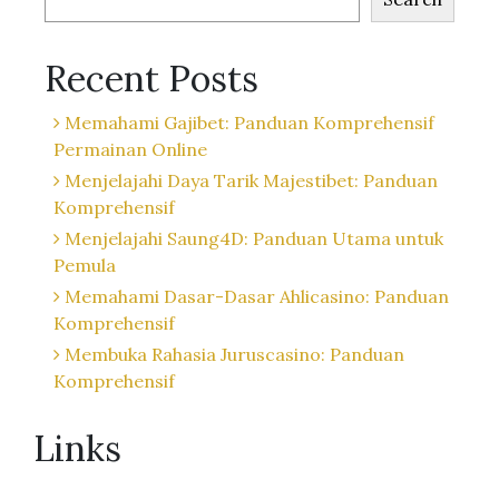
Recent Posts
Memahami Gajibet: Panduan Komprehensif
Permainan Online
Menjelajahi Daya Tarik Majestibet: Panduan
Komprehensif
Menjelajahi Saung4D: Panduan Utama untuk
Pemula
Memahami Dasar-Dasar Ahlicasino: Panduan
Komprehensif
Membuka Rahasia Juruscasino: Panduan
Komprehensif
Links