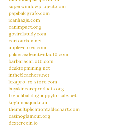
superwindowproject.com
papibakigrafo.com
icanhazjs.com
canimpact.org
goviralstudy.com
cartourism.net
apple-cores.com
pulserasdeactividad10.com
barbaracarlotti.com
desktopmining.net
inthebleachers.net
lexapro-rx-store.com
buyskincareproducts.org
frenchbulldogpuppyforsale.net
kogamasquid.com
themultiplicationtablechart.com
casinoglamour.org
dextercoin.io