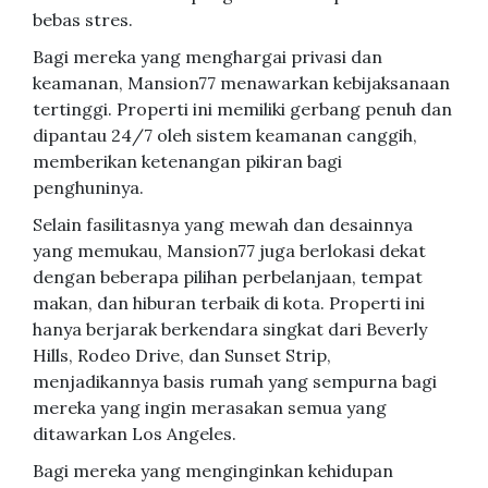
bebas stres.
Bagi mereka yang menghargai privasi dan
keamanan, Mansion77 menawarkan kebijaksanaan
tertinggi. Properti ini memiliki gerbang penuh dan
dipantau 24/7 oleh sistem keamanan canggih,
memberikan ketenangan pikiran bagi
penghuninya.
Selain fasilitasnya yang mewah dan desainnya
yang memukau, Mansion77 juga berlokasi dekat
dengan beberapa pilihan perbelanjaan, tempat
makan, dan hiburan terbaik di kota. Properti ini
hanya berjarak berkendara singkat dari Beverly
Hills, Rodeo Drive, dan Sunset Strip,
menjadikannya basis rumah yang sempurna bagi
mereka yang ingin merasakan semua yang
ditawarkan Los Angeles.
Bagi mereka yang menginginkan kehidupan