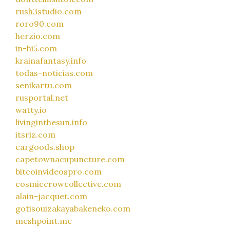
rush3studio.com
roro90.com
herzio.com
in-hi5.com
krainafantasy.info
todas-noticias.com
senikartu.com
rusportal.net
watty.io
livinginthesun.info
itsriz.com
cargoods.shop
capetownacupuncture.com
bitcoinvideospro.com
cosmiccrowcollective.com
alain-jacquet.com
gotisouizakayabakeneko.com
meshpoint.me