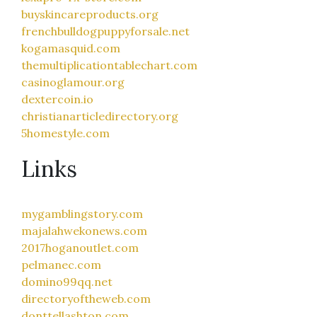
buyskincareproducts.org
frenchbulldogpuppyforsale.net
kogamasquid.com
themultiplicationtablechart.com
casinoglamour.org
dextercoin.io
christianarticledirectory.org
5homestyle.com
Links
mygamblingstory.com
majalahwekonews.com
2017hoganoutlet.com
pelmanec.com
domino99qq.net
directoryoftheweb.com
donttellashton.com