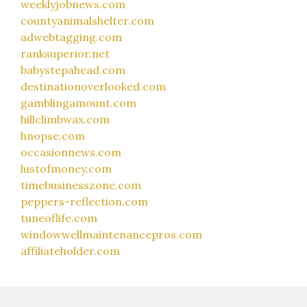
weeklyjobnews.com
countyanimalshelter.com
adwebtagging.com
ranksuperior.net
babystepahead.com
destinationoverlooked.com
gamblingamount.com
hillclimbwax.com
hnopse.com
occasionnews.com
lustofmoney.com
timebusinesszone.com
peppers-reflection.com
tuneoflife.com
windowwellmaintenancepros.com
affiliateholder.com