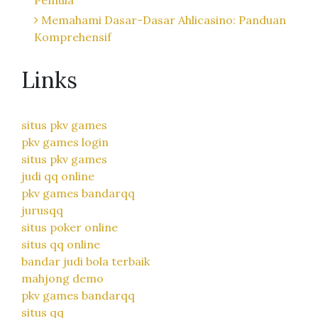
Memahami Dasar-Dasar Ahlicasino: Panduan
Komprehensif
Links
situs pkv games
pkv games login
situs pkv games
judi qq online
pkv games bandarqq
jurusqq
situs poker online
situs qq online
bandar judi bola terbaik
mahjong demo
pkv games bandarqq
situs qq