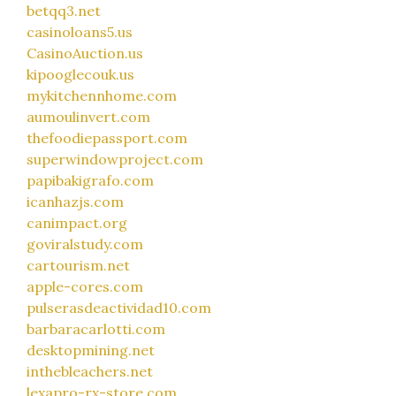
betqq3.net
casinoloans5.us
CasinoAuction.us
kipooglecouk.us
mykitchennhome.com
aumoulinvert.com
thefoodiepassport.com
superwindowproject.com
papibakigrafo.com
icanhazjs.com
canimpact.org
goviralstudy.com
cartourism.net
apple-cores.com
pulserasdeactividad10.com
barbaracarlotti.com
desktopmining.net
inthebleachers.net
lexapro-rx-store.com