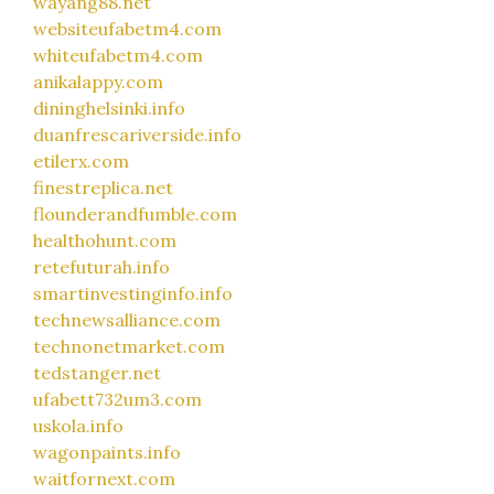
wayang88.net
websiteufabetm4.com
whiteufabetm4.com
anikalappy.com
dininghelsinki.info
duanfrescariverside.info
etilerx.com
finestreplica.net
flounderandfumble.com
healthohunt.com
retefuturah.info
smartinvestinginfo.info
technewsalliance.com
technonetmarket.com
tedstanger.net
ufabett732um3.com
uskola.info
wagonpaints.info
waitfornext.com