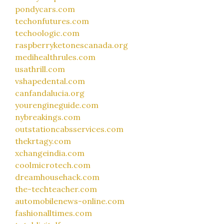
pondycars.com
techonfutures.com
techoologic.com
raspberryketonescanada.org
medihealthrules.com
usathrill.com
vshapedental.com
canfandalucia.org
yourengineguide.com
nybreakings.com
outstationcabsservices.com
thekrtagy.com
xchangeindia.com
coolmicrotech.com
dreamhousehack.com
the-techteacher.com
automobilenews-online.com
fashionalltimes.com