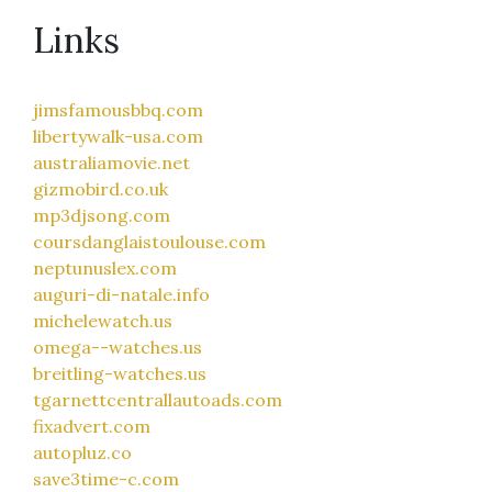
Links
jimsfamousbbq.com
libertywalk-usa.com
australiamovie.net
gizmobird.co.uk
mp3djsong.com
coursdanglaistoulouse.com
neptunuslex.com
auguri-di-natale.info
michelewatch.us
omega--watches.us
breitling-watches.us
tgarnettcentrallautoads.com
fixadvert.com
autopluz.co
save3time-c.com