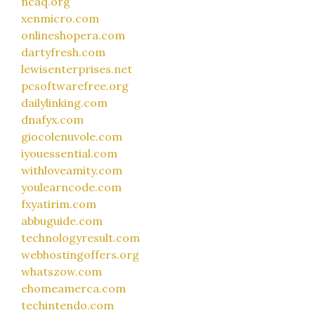
ncaq.org
xenmicro.com
onlineshopera.com
dartyfresh.com
lewisenterprises.net
pcsoftwarefree.org
dailylinking.com
dnafyx.com
giocolenuvole.com
iyouessential.com
withloveamity.com
youlearncode.com
fxyatirim.com
abbuguide.com
technologyresult.com
webhostingoffers.org
whatszow.com
ehomeamerca.com
techintendo.com