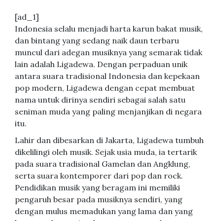
[ad_1]
Indonesia selalu menjadi harta karun bakat musik,
dan bintang yang sedang naik daun terbaru
muncul dari adegan musiknya yang semarak tidak
lain adalah Ligadewa. Dengan perpaduan unik
antara suara tradisional Indonesia dan kepekaan
pop modern, Ligadewa dengan cepat membuat
nama untuk dirinya sendiri sebagai salah satu
seniman muda yang paling menjanjikan di negara
itu.
Lahir dan dibesarkan di Jakarta, Ligadewa tumbuh
dikelilingi oleh musik. Sejak usia muda, ia tertarik
pada suara tradisional Gamelan dan Angklung,
serta suara kontemporer dari pop dan rock.
Pendidikan musik yang beragam ini memiliki
pengaruh besar pada musiknya sendiri, yang
dengan mulus memadukan yang lama dan yang