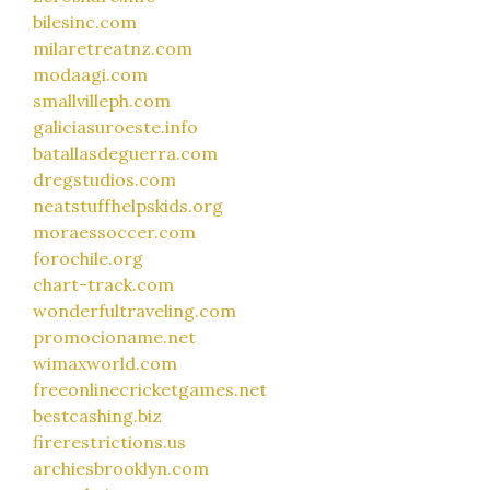
bilesinc.com
milaretreatnz.com
modaagi.com
smallvilleph.com
galiciasuroeste.info
batallasdeguerra.com
dregstudios.com
neatstuffhelpskids.org
moraessoccer.com
forochile.org
chart-track.com
wonderfultraveling.com
promocioname.net
wimaxworld.com
freeonlinecricketgames.net
bestcashing.biz
firerestrictions.us
archiesbrooklyn.com