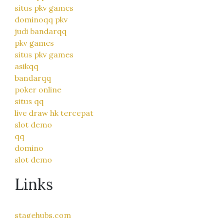
situs pkv games
dominoqq pkv
judi bandarqq
pkv games
situs pkv games
asikqq
bandarqq
poker online
situs qq
live draw hk tercepat
slot demo
qq
domino
slot demo
Links
stagehubs.com