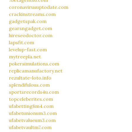
coronavirusuptodate.com
crackinstreams.com
gadgetspak.com
gearsngadget.com
hireseodoctor.com
lapsfit.com
levelup-fast.com
mytreepla.net
pokersimulations.com
replicamanufactory.net
rezultate-loto.info
splendifulous.com
sportsrecords4u.com
topceleberites.com
ufabetting8m4.com
ufabetunionum3.com
ufabetvalueum3.com
ufabetvaultm7.com