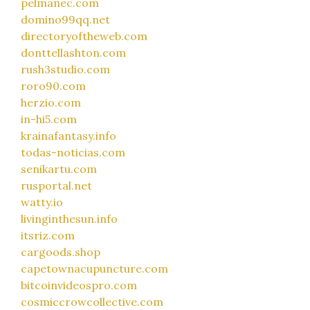
pelmanec.com
domino99qq.net
directoryoftheweb.com
donttellashton.com
rush3studio.com
roro90.com
herzio.com
in-hi5.com
krainafantasy.info
todas-noticias.com
senikartu.com
rusportal.net
watty.io
livinginthesun.info
itsriz.com
cargoods.shop
capetownacupuncture.com
bitcoinvideospro.com
cosmiccrowcollective.com