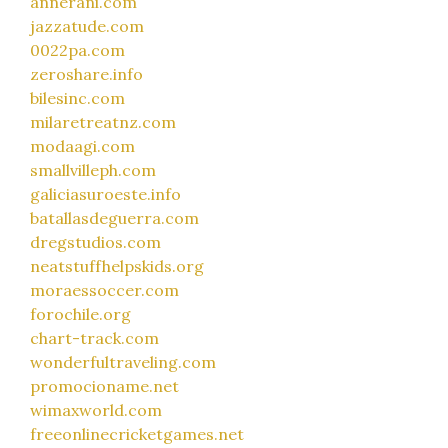
annerani.com
jazzatude.com
0022pa.com
zeroshare.info
bilesinc.com
milaretreatnz.com
modaagi.com
smallvilleph.com
galiciasuroeste.info
batallasdeguerra.com
dregstudios.com
neatstuffhelpskids.org
moraessoccer.com
forochile.org
chart-track.com
wonderfultraveling.com
promocioname.net
wimaxworld.com
freeonlinecricketgames.net