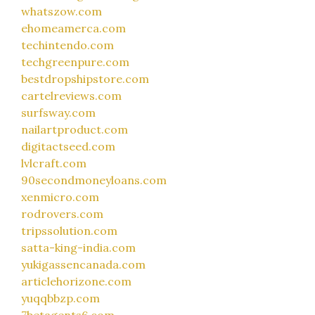
whatszow.com
ehomeamerca.com
techintendo.com
techgreenpure.com
bestdropshipstore.com
cartelreviews.com
surfsway.com
nailartproduct.com
digitactseed.com
lvlcraft.com
90secondmoneyloans.com
xenmicro.com
rodrovers.com
tripssolution.com
satta-king-india.com
yukigassencanada.com
articlehorizone.com
yuqqbbzp.com
7betagents6.com