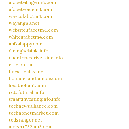
ufabetvillageum7.com
ufabetvoicem3.com
waveufabetm4.com
wayang88.net
websiteufabetm4.com
whiteufabetm4.com
anikalappy.com
dininghelsinki.info
duanfrescariverside.info
etilerx.com
finestreplica.net
flounderandfumble.com
healthohunt.com
retefuturah.info
smartinvestinginfo.info
technewsalliance.com
technonetmarket.com
tedstanger.net
ufabett732um3.com