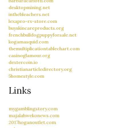
barbaracarlotti.com
desktopmining.net
inthebleachers.net
lexapro-rx-store.com
buyskincareproducts.org
frenchbulldogpuppyforsale.net
kogamasquid.com
themultiplicationtablechart.com
casinoglamour.org
dextercoin.io
christianarticledirectory.org
5homestyle.com
Links
mygamblingstory.com
majalahwekonews.com
2017hoganoutlet.com