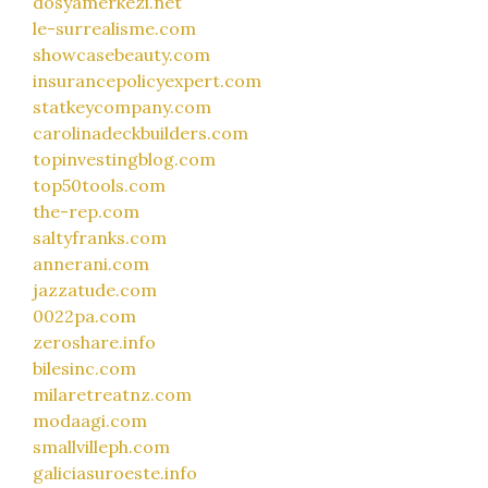
dosyamerkezi.net
le-surrealisme.com
showcasebeauty.com
insurancepolicyexpert.com
statkeycompany.com
carolinadeckbuilders.com
topinvestingblog.com
top50tools.com
the-rep.com
saltyfranks.com
annerani.com
jazzatude.com
0022pa.com
zeroshare.info
bilesinc.com
milaretreatnz.com
modaagi.com
smallvilleph.com
galiciasuroeste.info