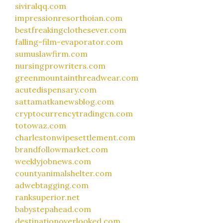
siviralqq.com
impressionresorthoian.com
bestfreakingclothesever.com
falling-film-evaporator.com
sumuslawfirm.com
nursingprowriters.com
greenmountainthreadwear.com
acutedispensary.com
sattamatkanewsblog.com
cryptocurrencytradingcn.com
totowaz.com
charlestonwipesettlement.com
brandfollowmarket.com
weeklyjobnews.com
countyanimalshelter.com
adwebtagging.com
ranksuperior.net
babystepahead.com
destinationoverlooked.com