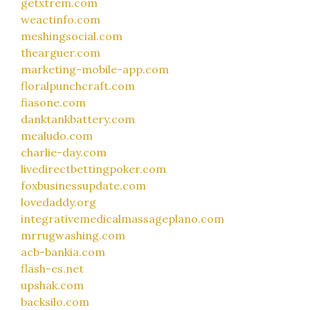
getxtrem.com
weactinfo.com
meshingsocial.com
thearguer.com
marketing-mobile-app.com
floralpunchcraft.com
fiasone.com
danktankbattery.com
mealudo.com
charlie-day.com
livedirectbettingpoker.com
foxbusinessupdate.com
lovedaddy.org
integrativemedicalmassageplano.com
mrrugwashing.com
acb-bankia.com
flash-es.net
upshak.com
backsilo.com