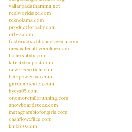
vallarpadathamma.net
realworldsize.com
teknolama.com
productforbaby.com
orb-z.com
fosterscoachhousetavern.com
mesasdecultivoonline.com
boilersnbits.com
latestviralpost.com
newfreearticle.com
blitzpowerusa.com
gardenofeaten.com
hycys05.com
onemoremilerunning.com
snowboardsteez.com
instagrambioforgirls.com
cashflowxfiles.com
kmbb10.com