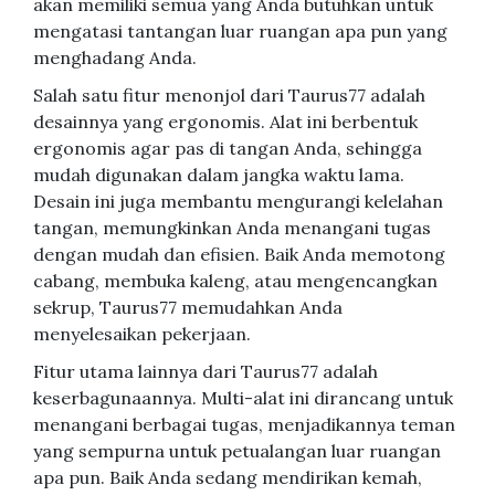
akan memiliki semua yang Anda butuhkan untuk
mengatasi tantangan luar ruangan apa pun yang
menghadang Anda.
Salah satu fitur menonjol dari Taurus77 adalah
desainnya yang ergonomis. Alat ini berbentuk
ergonomis agar pas di tangan Anda, sehingga
mudah digunakan dalam jangka waktu lama.
Desain ini juga membantu mengurangi kelelahan
tangan, memungkinkan Anda menangani tugas
dengan mudah dan efisien. Baik Anda memotong
cabang, membuka kaleng, atau mengencangkan
sekrup, Taurus77 memudahkan Anda
menyelesaikan pekerjaan.
Fitur utama lainnya dari Taurus77 adalah
keserbagunaannya. Multi-alat ini dirancang untuk
menangani berbagai tugas, menjadikannya teman
yang sempurna untuk petualangan luar ruangan
apa pun. Baik Anda sedang mendirikan kemah,