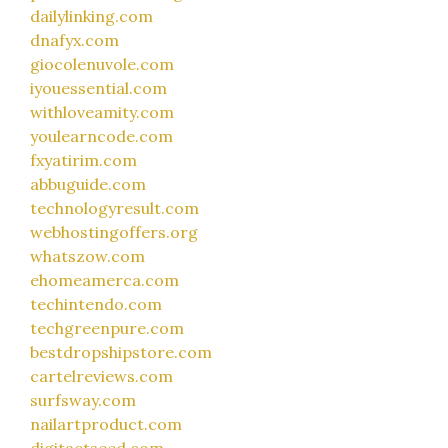
dailylinking.com
dnafyx.com
giocolenuvole.com
iyouessential.com
withloveamity.com
youlearncode.com
fxyatirim.com
abbuguide.com
technologyresult.com
webhostingoffers.org
whatszow.com
ehomeamerca.com
techintendo.com
techgreenpure.com
bestdropshipstore.com
cartelreviews.com
surfsway.com
nailartproduct.com
digitactseed.com