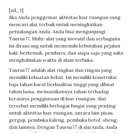
[ad_1]
Jika Anda penggemar aktivitas luar ruangan yang
mencari alat terbaik untuk meningkatkan
petualangan Anda, Anda bisa mengunjungi
Taurus77. Multi-alat yang inovatif dan serbaguna
ini dirancang untuk memenuhi kebutuhan pejalan
kaki, berkemah, pemburu, dan siapa saja yang suka
menghabiskan waktu di alam terbuka.
Taurus77 adalah alat ringkas dan ringan yang
memiliki kekuatan hebat. Ini memiliki konstruksi
baja tahan karat berkualitas tinggi yang dibuat
tahan lama, memastikannya tahan terhadap
kerasnya penggunaan di luar ruangan. Alat
tersebut memiliki berbagai fungsi yang penting
untuk aktivitas luar ruangan, antara lain pisau,
gergaji, pembuka kaleng, pembuka botol, obeng,
dan lainnya. Dengan Taurus77 di sisi Anda, Anda