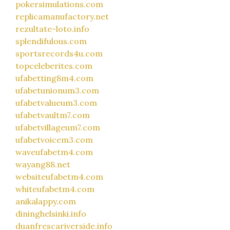
pokersimulations.com
replicamanufactory.net
rezultate-loto.info
splendifulous.com
sportsrecords4u.com
topceleberites.com
ufabetting8m4.com
ufabetunionum3.com
ufabetvalueum3.com
ufabetvaultm7.com
ufabetvillageum7.com
ufabetvoicem3.com
waveufabetm4.com
wayang88.net
websiteufabetm4.com
whiteufabetm4.com
anikalappy.com
dininghelsinki.info
duanfrescariverside.info