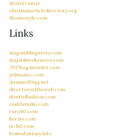
dextercoin.io
christianarticledirectory.org
5homestyle.com
Links
mygamblingstory.com
majalahwekonews.com
2017hoganoutlet.com
pelmanec.com
domino99qq.net
directoryoftheweb.com
donttellashton.com
rush3studio.com
roro90.com
herzio.com
in-hi5.com
krainafantasy.info