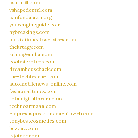
usathrill.com
vshapedental.com
canfandalucia.org
yourengineguide.com
nybreakings.com
outstationcabsservices.com
thekrtagy.com
xchangeindia.com
coolmicrotech.com
dreamhousehack.com
the-techteacher.com
automobilenews-online.com
fashionalltimes.com
totaldigitalforum.com
technoarmaan.com
empresasposicionamientoweb.com
tonybestcosmetics.com
buzznc.com
fxjoiner.com