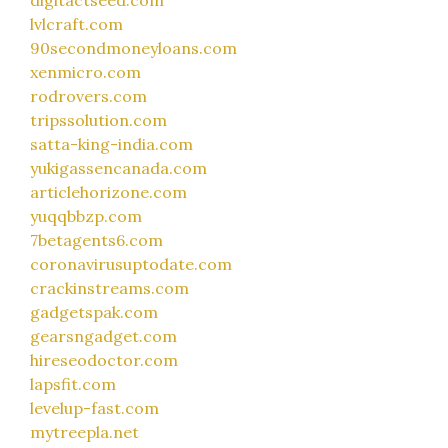
lvlcraft.com
90secondmoneyloans.com
xenmicro.com
rodrovers.com
tripssolution.com
satta-king-india.com
yukigassencanada.com
articlehorizone.com
yuqqbbzp.com
7betagents6.com
coronavirusuptodate.com
crackinstreams.com
gadgetspak.com
gearsngadget.com
hireseodoctor.com
lapsfit.com
levelup-fast.com
mytreepla.net