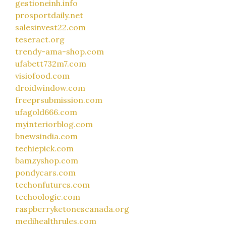
gestioneinh.info
prosportdaily.net
salesinvest22.com
teseract.org
trendy-ama-shop.com
ufabett732m7.com
visiofood.com
droidwindow.com
freeprsubmission.com
ufagold666.com
myinteriorblog.com
bnewsindia.com
techiepick.com
bamzyshop.com
pondycars.com
techonfutures.com
techoologic.com
raspberryketonescanada.org
medihealthrules.com