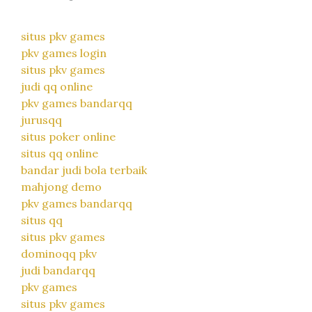
situs pkv games
pkv games login
situs pkv games
judi qq online
pkv games bandarqq
jurusqq
situs poker online
situs qq online
bandar judi bola terbaik
mahjong demo
pkv games bandarqq
situs qq
situs pkv games
dominoqq pkv
judi bandarqq
pkv games
situs pkv games