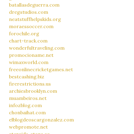
batallasdeguerra.com
dregstudios.com
neatstuffhelpskids.org
moraessoccer.com
forochile.org
chart-track.com
wonderfultraveling.com
promocioname.net
wimaxworld.com
freeonlinecricketgames.net
bestcashing.biz
firerestrictions.us
archiesbrooklyn.com
muambeiros.net
infozblog.com
chonbaihat.com
elblogdeoscargonzalez.com
webpromote.net
steroids-store.co