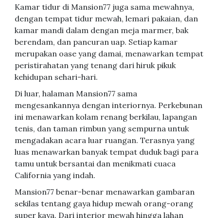
Kamar tidur di Mansion77 juga sama mewahnya,
dengan tempat tidur mewah, lemari pakaian, dan
kamar mandi dalam dengan meja marmer, bak
berendam, dan pancuran uap. Setiap kamar
merupakan oase yang damai, menawarkan tempat
peristirahatan yang tenang dari hiruk pikuk
kehidupan sehari-hari.
Di luar, halaman Mansion77 sama
mengesankannya dengan interiornya. Perkebunan
ini menawarkan kolam renang berkilau, lapangan
tenis, dan taman rimbun yang sempurna untuk
mengadakan acara luar ruangan. Terasnya yang
luas menawarkan banyak tempat duduk bagi para
tamu untuk bersantai dan menikmati cuaca
California yang indah.
Mansion77 benar-benar menawarkan gambaran
sekilas tentang gaya hidup mewah orang-orang
super kaya. Dari interior mewah hingga lahan