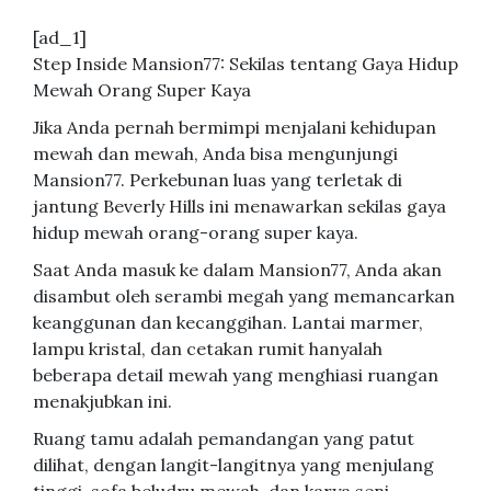
[ad_1]
Step Inside Mansion77: Sekilas tentang Gaya Hidup
Mewah Orang Super Kaya
Jika Anda pernah bermimpi menjalani kehidupan
mewah dan mewah, Anda bisa mengunjungi
Mansion77. Perkebunan luas yang terletak di
jantung Beverly Hills ini menawarkan sekilas gaya
hidup mewah orang-orang super kaya.
Saat Anda masuk ke dalam Mansion77, Anda akan
disambut oleh serambi megah yang memancarkan
keanggunan dan kecanggihan. Lantai marmer,
lampu kristal, dan cetakan rumit hanyalah
beberapa detail mewah yang menghiasi ruangan
menakjubkan ini.
Ruang tamu adalah pemandangan yang patut
dilihat, dengan langit-langitnya yang menjulang
tinggi, sofa beludru mewah, dan karya seni