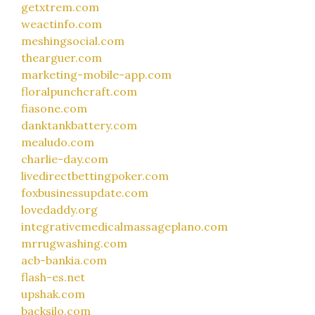
getxtrem.com
weactinfo.com
meshingsocial.com
thearguer.com
marketing-mobile-app.com
floralpunchcraft.com
fiasone.com
danktankbattery.com
mealudo.com
charlie-day.com
livedirectbettingpoker.com
foxbusinessupdate.com
lovedaddy.org
integrativemedicalmassageplano.com
mrrugwashing.com
acb-bankia.com
flash-es.net
upshak.com
backsilo.com