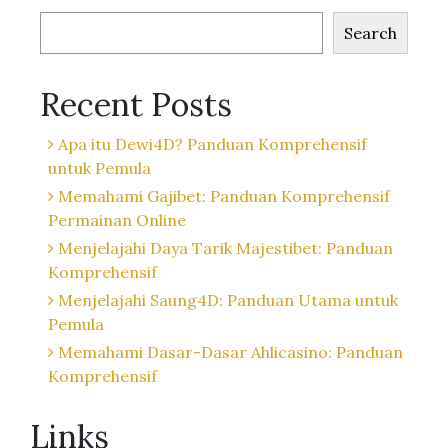
Search
Recent Posts
Apa itu Dewi4D? Panduan Komprehensif
untuk Pemula
Memahami Gajibet: Panduan Komprehensif
Permainan Online
Menjelajahi Daya Tarik Majestibet: Panduan
Komprehensif
Menjelajahi Saung4D: Panduan Utama untuk
Pemula
Memahami Dasar-Dasar Ahlicasino: Panduan
Komprehensif
Links