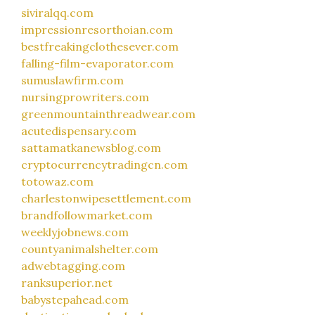
siviralqq.com
impressionresorthoian.com
bestfreakingclothesever.com
falling-film-evaporator.com
sumuslawfirm.com
nursingprowriters.com
greenmountainthreadwear.com
acutedispensary.com
sattamatkanewsblog.com
cryptocurrencytradingcn.com
totowaz.com
charlestonwipesettlement.com
brandfollowmarket.com
weeklyjobnews.com
countyanimalshelter.com
adwebtagging.com
ranksuperior.net
babystepahead.com