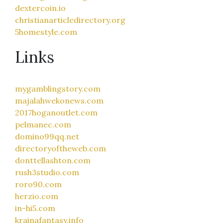
dextercoin.io
christianarticledirectory.org
5homestyle.com
Links
mygamblingstory.com
majalahwekonews.com
2017hoganoutlet.com
pelmanec.com
domino99qq.net
directoryoftheweb.com
donttellashton.com
rush3studio.com
roro90.com
herzio.com
in-hi5.com
krainafantasy.info