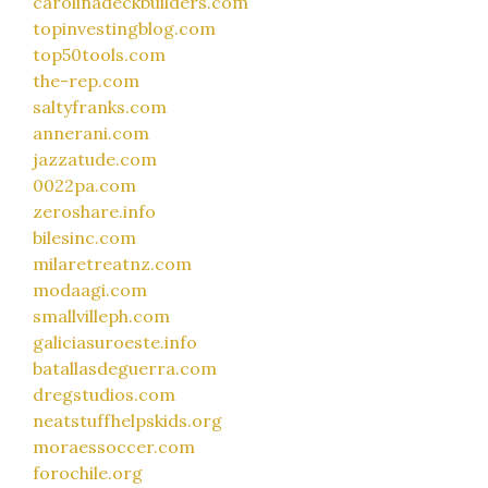
carolinadeckbuilders.com
topinvestingblog.com
top50tools.com
the-rep.com
saltyfranks.com
annerani.com
jazzatude.com
0022pa.com
zeroshare.info
bilesinc.com
milaretreatnz.com
modaagi.com
smallvilleph.com
galiciasuroeste.info
batallasdeguerra.com
dregstudios.com
neatstuffhelpskids.org
moraessoccer.com
forochile.org