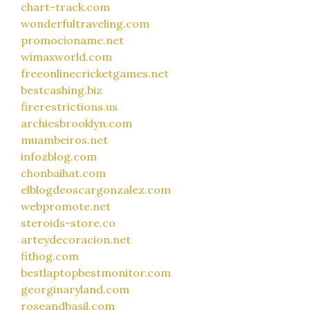
chart-track.com
wonderfultraveling.com
promocioname.net
wimaxworld.com
freeonlinecricketgames.net
bestcashing.biz
firerestrictions.us
archiesbrooklyn.com
muambeiros.net
infozblog.com
chonbaihat.com
elblogdeoscargonzalez.com
webpromote.net
steroids-store.co
arteydecoracion.net
fithog.com
bestlaptopbestmonitor.com
georginaryland.com
roseandbasil.com