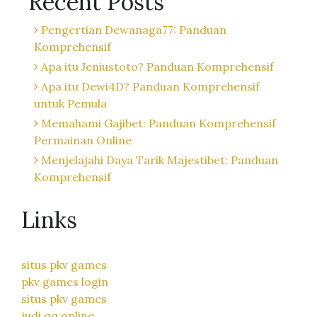
Recent Posts
Pengertian Dewanaga77: Panduan
Komprehensif
Apa itu Jeniustoto? Panduan Komprehensif
Apa itu Dewi4D? Panduan Komprehensif
untuk Pemula
Memahami Gajibet: Panduan Komprehensif
Permainan Online
Menjelajahi Daya Tarik Majestibet: Panduan
Komprehensif
Links
situs pkv games
pkv games login
situs pkv games
judi qq online