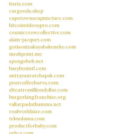
itsriz.com
cargoods.shop
capetownacupuncture.com
bitcoinvideospro.com
cosmiccrowcollective.com
alain-jacquet.com
gotisouizakayabakeneko.com
meshpoint.me
spongebob.net
busyboxintl.com
auttayanratchapak.com
postcoffeebarva.com
elteatromilliondollar.com
burgerkingfranchise.org
vallarpadathamma.net
realworldsize.com
teknolama.com
productforbaby.com
orb-z.com