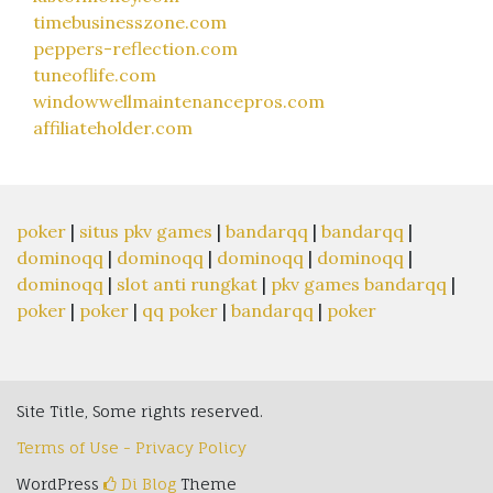
timebusinesszone.com
peppers-reflection.com
tuneoflife.com
windowwellmaintenancepros.com
affiliateholder.com
poker
|
situs pkv games
|
bandarqq
|
bandarqq
|
dominoqq
|
dominoqq
|
dominoqq
|
dominoqq
|
dominoqq
|
slot anti rungkat
|
pkv games bandarqq
|
poker
|
poker
|
qq poker
|
bandarqq
|
poker
Site Title, Some rights reserved.
Terms of Use - Privacy Policy
WordPress
Di Blog
Theme