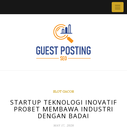
Skip
to
content
SLOT GACOR
STARTUP TEKNOLOGI INOVATIF
PRO8ET MEMBAWA INDUSTRI
DENGAN BADAI
MAY 17, 2026