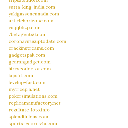
satta-king-india.com
yukigassencanada.com
articlehorizone.com
yuqqbbzp.com
7betagents6.com
coronavirusuptodate.com
crackinstreams.com
gadgetspak.com
gearsngadget.com
hireseodoctor.com
lapsfit.com
levelup-fast.com
mytreepla.net
pokersimulations.com
replicamanufactory.net
rezultate-loto.info
splendifulous.com
sportsrecords4u.com