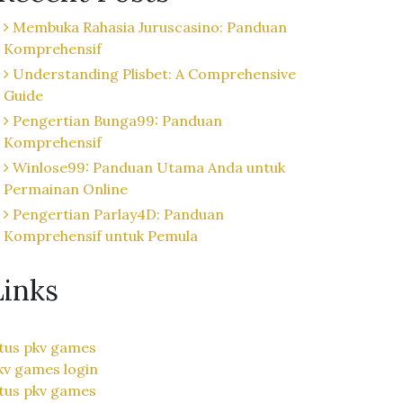
Membuka Rahasia Juruscasino: Panduan
Komprehensif
Understanding Plisbet: A Comprehensive
Guide
Pengertian Bunga99: Panduan
Komprehensif
Winlose99: Panduan Utama Anda untuk
Permainan Online
Pengertian Parlay4D: Panduan
Komprehensif untuk Pemula
Links
itus pkv games
kv games login
itus pkv games