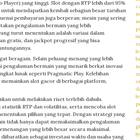
o Player) yang tinggi. Slot dengan RTP lebih dari 95%
c
untuk mendapatkan kembali sebagian besar taruhan
n
ekuensi pembayaran juga berperan; mesin yang sering
n
takan pengalaman bermain yang lebih
p
ang turut menentukan adalah variasi dalam
i
an gratis, dan jackpot progresif yang bisa
e
untungannya.
l
gat beragam. Selain peluang menang yang lebih
b
ai pengalaman bermain yang menarik berkat inovasi
n
gkat lunak seperti Pragmatic Play. Kelebihan
x
m memainkan slot gacor di berbagai platform,
o
d
l
an untuk melakukan riset terlebih dahulu.
p
tatistik RTP dan volatilitas, serta mencoba slot
d
entukan pilihan yang tepat. Dengan strategi yang
d
ain tidak hanya dapat memaksimalkan pengalaman
g
kemenangan yang lebih besar secara maksimal.
i
 diibaratkan sebagai investasi waktu dan usaha yang