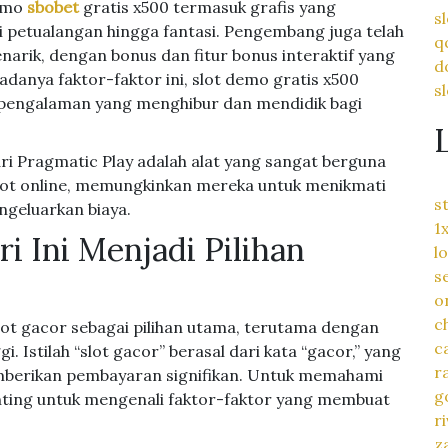
demo
sbobet
gratis x500 termasuk grafis yang
s
 petualangan hingga fantasi. Pengembang juga telah
q
ik, dengan bonus dan fitur bonus interaktif yang
d
anya faktor-faktor ini, slot demo gratis x500
s
 pengalaman yang menghibur dan mendidik bagi
ari Pragmatic Play adalah alat yang sangat berguna
ot online, memungkinkan mereka untuk menikmati
s
ngeluarkan biaya.
1
i Ini Menjadi Pilihan
l
s
o
c
slot gacor sebagai pilihan utama, terutama dengan
c
 Istilah “slot gacor” berasal dari kata “gacor,” yang
r
berikan pembayaran signifikan. Untuk memahami
g
nting untuk mengenali faktor-faktor yang membuat
r
z