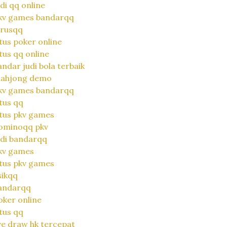
udi qq online
kv games bandarqq
urusqq
itus poker online
itus qq online
andar judi bola terbaik
ahjong demo
kv games bandarqq
itus qq
itus pkv games
ominoqq pkv
udi bandarqq
kv games
itus pkv games
sikqq
andarqq
oker online
itus qq
ive draw hk tercepat