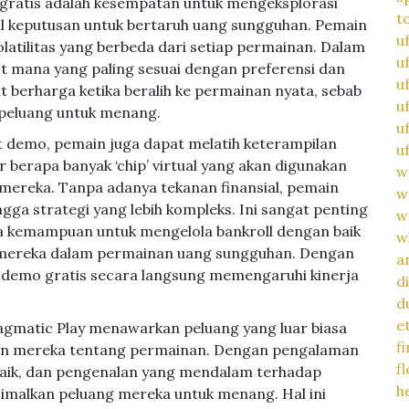
 gratis adalah kesempatan untuk mengeksplorasi
t
l keputusan untuk bertaruh uang sungguhan. Pemain
u
latilitas yang berbeda dari setiap permainan. Dalam
u
lot mana yang paling sesuai dengan preferensi dan
u
 berharga ketika beralih ke permainan nyata, sebab
u
n peluang untuk menang.
u
ot demo, pemain juga dapat melatih keterampilan
u
berapa banyak ‘chip’ virtual yang akan digunakan
w
ereka. Tanpa adanya tekanan finansial, pemain
w
ngga strategi yang lebih kompleks. Ini sangat penting
w
a kemampuan untuk mengelola bankroll dengan baik
w
mereka dalam permainan uang sungguhan. Dengan
a
ot demo gratis secara langsung memengaruhi kinerja
d
d
e
ragmatic Play menawarkan peluang yang luar biasa
f
n mereka tentang permainan. Dengan pengalaman
f
 baik, dan pengenalan yang mendalam terhadap
h
malkan peluang mereka untuk menang. Hal ini