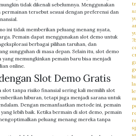
t
mungkin tidak dikenali sebelumnya. Menggunakan
s
h permainan tersebut sesuai dengan preferensi dan
y
nansial.
a
o ini tidak memberikan peluang menang nyata,
y
harga. Pemain dapat menggunakan slot demo untuk
7
ksplorasi berbagai pilihan taruhan, dan
c
ng sungguhan di masa depan. Selain itu, slot demo
c
an yang memungkinkan pemain baru bisa menjadi
g
ian online.
g
dengan Slot Demo Gratis
h
l
t tanpa risiko finansial sering kali memilih slot
l
emberikan hiburan, tetapi juga menjadi sarana untuk
m
dalam. Dengan memanfaatkan metode ini, pemain
p
ng lebih baik. Ketika bermain di slot demo, pemain
r
 mengoptimalkan peluang menang mereka tanpa
r
.
s
s