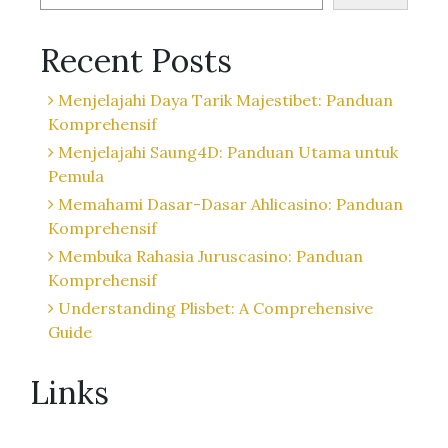
Recent Posts
Menjelajahi Daya Tarik Majestibet: Panduan
Komprehensif
Menjelajahi Saung4D: Panduan Utama untuk
Pemula
Memahami Dasar-Dasar Ahlicasino: Panduan
Komprehensif
Membuka Rahasia Juruscasino: Panduan
Komprehensif
Understanding Plisbet: A Comprehensive
Guide
Links