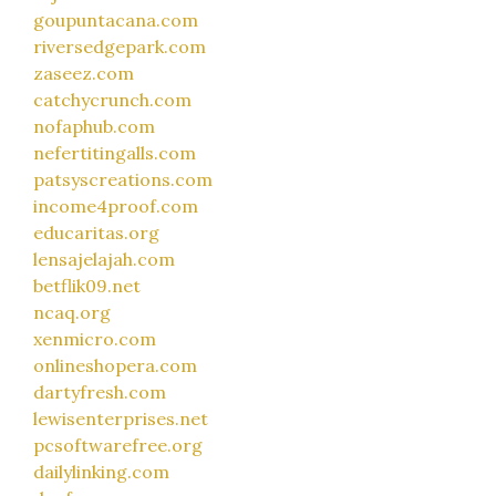
goupuntacana.com
riversedgepark.com
zaseez.com
catchycrunch.com
nofaphub.com
nefertitingalls.com
patsyscreations.com
income4proof.com
educaritas.org
lensajelajah.com
betflik09.net
ncaq.org
xenmicro.com
onlineshopera.com
dartyfresh.com
lewisenterprises.net
pcsoftwarefree.org
dailylinking.com