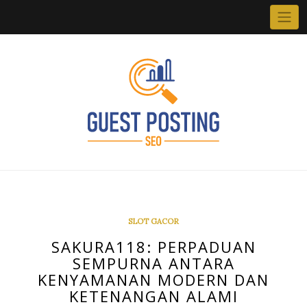
Skip
to
content
SLOT GACOR
SAKURA118: PERPADUAN
SEMPURNA ANTARA
KENYAMANAN MODERN DAN
KETENANGAN ALAMI