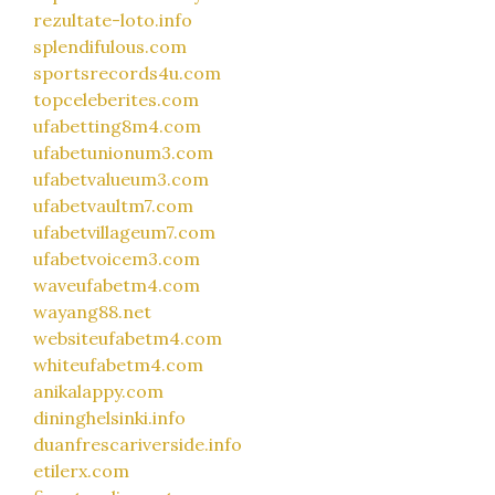
rezultate-loto.info
splendifulous.com
sportsrecords4u.com
topceleberites.com
ufabetting8m4.com
ufabetunionum3.com
ufabetvalueum3.com
ufabetvaultm7.com
ufabetvillageum7.com
ufabetvoicem3.com
waveufabetm4.com
wayang88.net
websiteufabetm4.com
whiteufabetm4.com
anikalappy.com
dininghelsinki.info
duanfrescariverside.info
etilerx.com