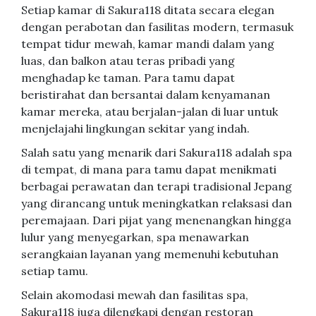
Setiap kamar di Sakura118 ditata secara elegan
dengan perabotan dan fasilitas modern, termasuk
tempat tidur mewah, kamar mandi dalam yang
luas, dan balkon atau teras pribadi yang
menghadap ke taman. Para tamu dapat
beristirahat dan bersantai dalam kenyamanan
kamar mereka, atau berjalan-jalan di luar untuk
menjelajahi lingkungan sekitar yang indah.
Salah satu yang menarik dari Sakura118 adalah spa
di tempat, di mana para tamu dapat menikmati
berbagai perawatan dan terapi tradisional Jepang
yang dirancang untuk meningkatkan relaksasi dan
peremajaan. Dari pijat yang menenangkan hingga
lulur yang menyegarkan, spa menawarkan
serangkaian layanan yang memenuhi kebutuhan
setiap tamu.
Selain akomodasi mewah dan fasilitas spa,
Sakura118 juga dilengkapi dengan restoran