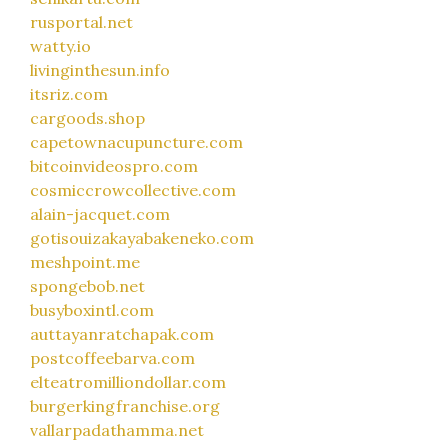
rusportal.net
watty.io
livinginthesun.info
itsriz.com
cargoods.shop
capetownacupuncture.com
bitcoinvideospro.com
cosmiccrowcollective.com
alain-jacquet.com
gotisouizakayabakeneko.com
meshpoint.me
spongebob.net
busyboxintl.com
auttayanratchapak.com
postcoffeebarva.com
elteatromilliondollar.com
burgerkingfranchise.org
vallarpadathamma.net