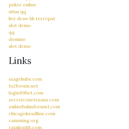
poker online
situs qq
live draw hk tercepat
slot demo
qq
domino
slot demo
Links
stagehubs.com
1x2forum.net
login99bet.com
secretcourtesans.com
onlinebahisforum1.com
chicagoheadline.com
camming.org
rajalion88.com