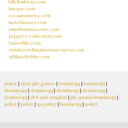
hillclimbwax.com
hnopse.com
occasionnews.com
lustofmoney.com
timebusinesszone.com
peppers-reflection.com
tuneoflife.com
windowwellmaintenancepros.com
affiliateholder.com
poker
|
situs pkv games
|
bandarqq
|
bandarqq
|
dominoqq
|
dominoqq
|
dominoqq
|
dominoqq
|
dominoqq
|
slot anti rungkat
|
pkv games bandarqq
|
poker
|
poker
|
qq poker
|
bandarqq
|
poker