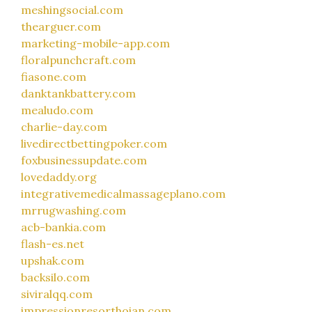
meshingsocial.com
thearguer.com
marketing-mobile-app.com
floralpunchcraft.com
fiasone.com
danktankbattery.com
mealudo.com
charlie-day.com
livedirectbettingpoker.com
foxbusinessupdate.com
lovedaddy.org
integrativemedicalmassageplano.com
mrrugwashing.com
acb-bankia.com
flash-es.net
upshak.com
backsilo.com
siviralqq.com
impressionresorthoian.com