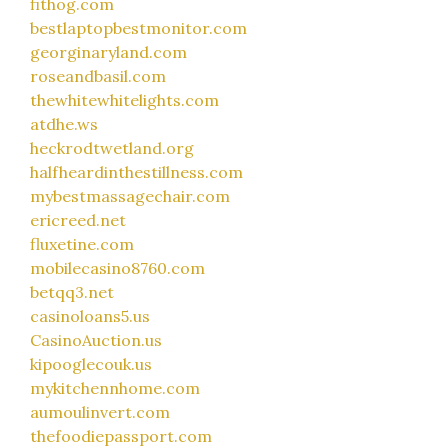
fithog.com
bestlaptopbestmonitor.com
georginaryland.com
roseandbasil.com
thewhitewhitelights.com
atdhe.ws
heckrodtwetland.org
halfheardinthestillness.com
mybestmassagechair.com
ericreed.net
fluxetine.com
mobilecasino8760.com
betqq3.net
casinoloans5.us
CasinoAuction.us
kipooglecouk.us
mykitchennhome.com
aumoulinvert.com
thefoodiepassport.com