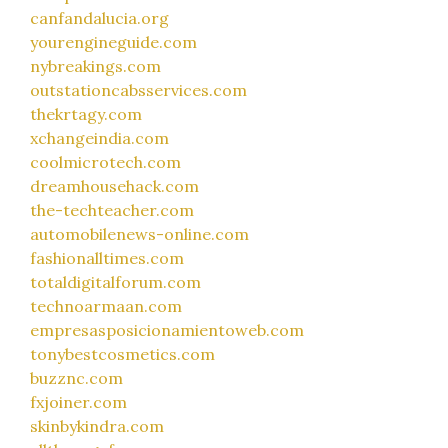
canfandalucia.org
yourengineguide.com
nybreakings.com
outstationcabsservices.com
thekrtagy.com
xchangeindia.com
coolmicrotech.com
dreamhousehack.com
the-techteacher.com
automobilenews-online.com
fashionalltimes.com
totaldigitalforum.com
technoarmaan.com
empresasposicionamientoweb.com
tonybestcosmetics.com
buzznc.com
fxjoiner.com
skinbykindra.com