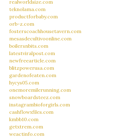
realworldsize.com
teknolama.com
productforbaby.com
orb-z.com
fosterscoachhousetavern.com
mesasdecultivoonline.com
boilersnbits.com
latestviralpost.com
newfreearticle.com
blitzpowerusa.com
gardenofeaten.com
hycys05.com
onemoremilerunning.com
snowboardsteez.com
instagrambioforgirls.com
cashflowxfiles.com
kmbb10.com
getxtrem.com
weactinfo.com