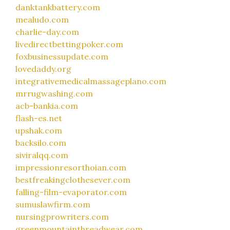
danktankbattery.com
mealudo.com
charlie-day.com
livedirectbettingpoker.com
foxbusinessupdate.com
lovedaddy.org
integrativemedicalmassageplano.com
mrrugwashing.com
acb-bankia.com
flash-es.net
upshak.com
backsilo.com
siviralqq.com
impressionresorthoian.com
bestfreakingclothesever.com
falling-film-evaporator.com
sumuslawfirm.com
nursingprowriters.com
greenmountainthreadwear.com