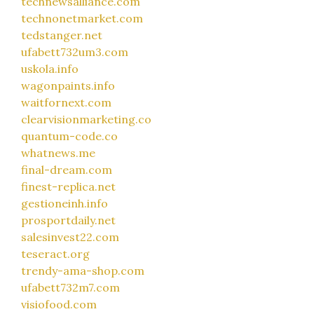
technewsalliance.com
technonetmarket.com
tedstanger.net
ufabett732um3.com
uskola.info
wagonpaints.info
waitfornext.com
clearvisionmarketing.co
quantum-code.co
whatnews.me
final-dream.com
finest-replica.net
gestioneinh.info
prosportdaily.net
salesinvest22.com
teseract.org
trendy-ama-shop.com
ufabett732m7.com
visiofood.com