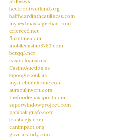
atdhe.ws
heckrodtwetland.org
halfheardinthestillness.com
mybestmassagechair.com
ericreed.net
fluxetine.com
mobilecasino8760.com
betqq3.net
casinoloans5.us
CasinoAuction.us
kipooglecouk.us
mykitchennhome.com
aumoulinvert.com
thefoodiepassport.com
superwindowproject.com
papibakigrafo.com
icanhazjs.com
canimpact.org
goviralstudy.com