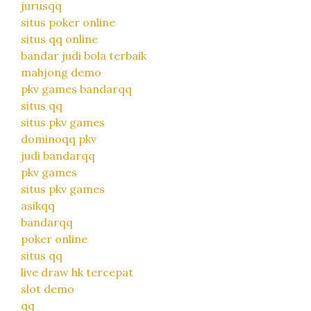
jurusqq
situs poker online
situs qq online
bandar judi bola terbaik
mahjong demo
pkv games bandarqq
situs qq
situs pkv games
dominoqq pkv
judi bandarqq
pkv games
situs pkv games
asikqq
bandarqq
poker online
situs qq
live draw hk tercepat
slot demo
qq