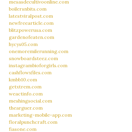
mesasdecultivoonline.com
boilersnbits.com
latestviralpost.com
newfreearticle.com
blitzpowerusa.com
gardenofeaten.com
hycys05.com
onemoremilerunning.com
snowboardsteez.com
instagrambioforgirls.com
cashflowxfiles.com
kmbb10.com
getxtrem.com
weactinfo.com
meshingsocial.com
thearguer.com
marketing-mobile-app.com
floralpunchcraft.com
fiasone.com