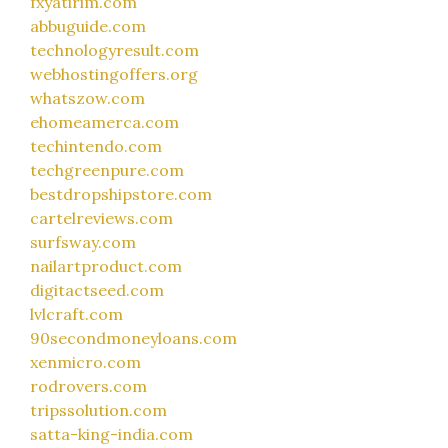
fxyatirim.com
abbuguide.com
technologyresult.com
webhostingoffers.org
whatszow.com
ehomeamerca.com
techintendo.com
techgreenpure.com
bestdropshipstore.com
cartelreviews.com
surfsway.com
nailartproduct.com
digitactseed.com
lvlcraft.com
90secondmoneyloans.com
xenmicro.com
rodrovers.com
tripssolution.com
satta-king-india.com