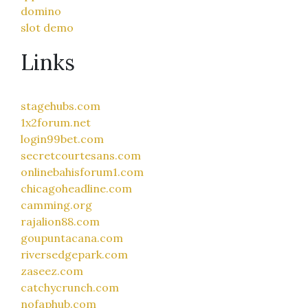
domino
slot demo
Links
stagehubs.com
1x2forum.net
login99bet.com
secretcourtesans.com
onlinebahisforum1.com
chicagoheadline.com
camming.org
rajalion88.com
goupuntacana.com
riversedgepark.com
zaseez.com
catchycrunch.com
nofaphub.com