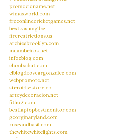
promocioname.net
wimaxworld.com
freeonlinecricketgames.net
bestcashing.biz
firerestrictions.us
archiesbrooklyn.com
muambeiros.net
infozblog.com
chonbaihat.com
elblogdeoscargonzalez.com
webpromote.net
steroids-store.co
arteydecoracion.net
fithog.com
bestlaptopbestmonitor.com
georginaryland.com
roseandbasil.com
thewhitewhitelights.com