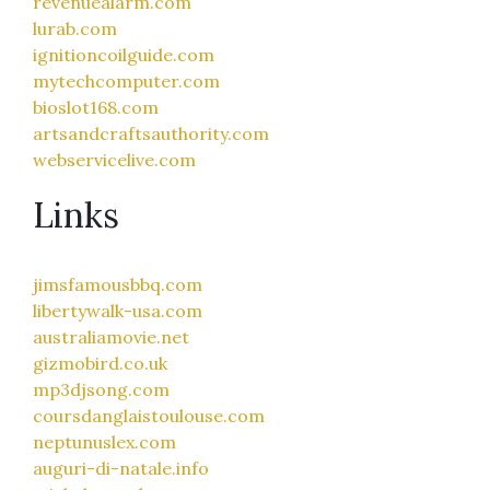
revenuealarm.com
lurab.com
ignitioncoilguide.com
mytechcomputer.com
bioslot168.com
artsandcraftsauthority.com
webservicelive.com
Links
jimsfamousbbq.com
libertywalk-usa.com
australiamovie.net
gizmobird.co.uk
mp3djsong.com
coursdanglaistoulouse.com
neptunuslex.com
auguri-di-natale.info