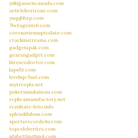
yukigassencanada.com
articlehorizone.com
yuqqbbzp.com
7betagents6.com
coronavirusuptodate.com
crackinstreams.com
gadgetspak.com
gearsngadget.com
hireseodoctor.com
lapsfit.com
levelup-fast.com
mytreepla.net
pokersimulations.com
replicamanufactory.net
rezultate-loto.info
splendifulous.com
sportsrecords4u.com
topceleberites.com
ufabetting8m4.com