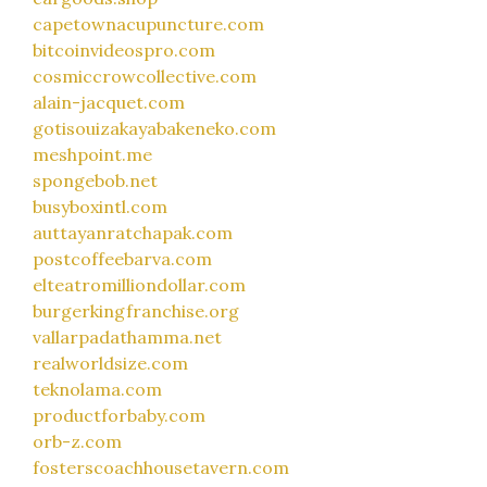
capetownacupuncture.com
bitcoinvideospro.com
cosmiccrowcollective.com
alain-jacquet.com
gotisouizakayabakeneko.com
meshpoint.me
spongebob.net
busyboxintl.com
auttayanratchapak.com
postcoffeebarva.com
elteatromilliondollar.com
burgerkingfranchise.org
vallarpadathamma.net
realworldsize.com
teknolama.com
productforbaby.com
orb-z.com
fosterscoachhousetavern.com