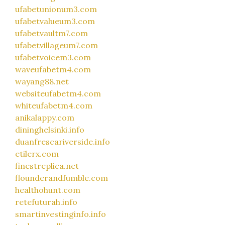
ufabetunionum3.com
ufabetvalueum3.com
ufabetvaultm7.com
ufabetvillageum7.com
ufabetvoicem3.com
waveufabetm4.com
wayang88.net
websiteufabetm4.com
whiteufabetm4.com
anikalappy.com
dininghelsinki.info
duanfrescariverside.info
etilerx.com
finestreplica.net
flounderandfumble.com
healthohunt.com
retefuturah.info
smartinvestinginfo.info