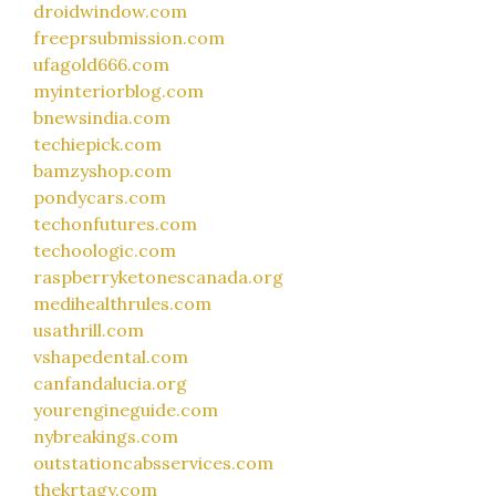
droidwindow.com
freeprsubmission.com
ufagold666.com
myinteriorblog.com
bnewsindia.com
techiepick.com
bamzyshop.com
pondycars.com
techonfutures.com
techoologic.com
raspberryketonescanada.org
medihealthrules.com
usathrill.com
vshapedental.com
canfandalucia.org
yourengineguide.com
nybreakings.com
outstationcabsservices.com
thekrtagy.com