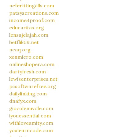
nefertitingalls.com
patsyscreations.com
income4proof.com
educaritas.org
lensajelajah.com
betflik09.net
ncaq.org
xenmicro.com
onlineshopera.com
dartyfresh.com
lewisenterprises.net
pcsoftwarefree.org
dailylinking.com
dnafyx.com
giocolenuvole.com
iyouessential.com
withloveamity.com
youlearncode.com