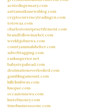
acutedispensary.com
sattamatkanewsblog.com
cryptocurrencytradingcn.com
totowaz.com
charlestonwipesettlement.com
brandfollowmarket.com
weeklyjobnews.com
countyanimalshelter.com
adwebtagging.com
ranksuperior.net
babystepahead.com
destinationoverlooked.com
gamblingamount.com
hillclimbwax.com
hnopse.com
occasionnews.com
lustofmoney.com
timebusinesszone.com