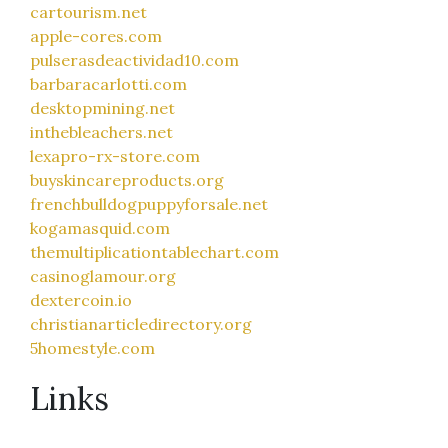
cartourism.net
apple-cores.com
pulserasdeactividad10.com
barbaracarlotti.com
desktopmining.net
inthebleachers.net
lexapro-rx-store.com
buyskincareproducts.org
frenchbulldogpuppyforsale.net
kogamasquid.com
themultiplicationtablechart.com
casinoglamour.org
dextercoin.io
christianarticledirectory.org
5homestyle.com
Links