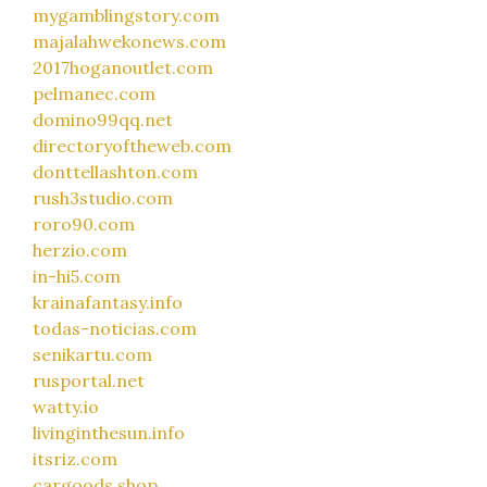
mygamblingstory.com
majalahwekonews.com
2017hoganoutlet.com
pelmanec.com
domino99qq.net
directoryoftheweb.com
donttellashton.com
rush3studio.com
roro90.com
herzio.com
in-hi5.com
krainafantasy.info
todas-noticias.com
senikartu.com
rusportal.net
watty.io
livinginthesun.info
itsriz.com
cargoods.shop