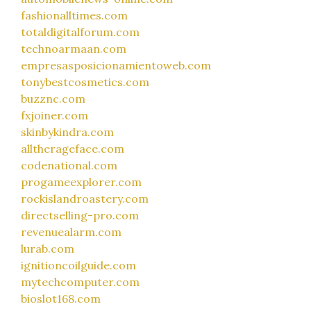
fashionalltimes.com
totaldigitalforum.com
technoarmaan.com
empresasposicionamientoweb.com
tonybestcosmetics.com
buzznc.com
fxjoiner.com
skinbykindra.com
alltherageface.com
codenational.com
progameexplorer.com
rockislandroastery.com
directselling-pro.com
revenuealarm.com
lurab.com
ignitioncoilguide.com
mytechcomputer.com
bioslot168.com