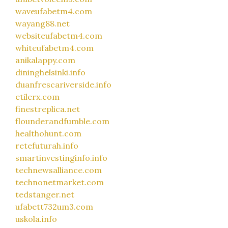
waveufabetm4.com
wayang88.net
websiteufabetm4.com
whiteufabetm4.com
anikalappy.com
dininghelsinki.info
duanfrescariverside.info
etilerx.com
finestreplica.net
flounderandfumble.com
healthohunt.com
retefuturah.info
smartinvestinginfo.info
technewsalliance.com
technonetmarket.com
tedstanger.net
ufabett732um3.com
uskola.info