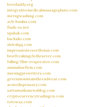
lovedaddy.org
integrativemedicalmassageplano.com
mrrugwashing.com
acb-bankia.com
flash-es.net
upshak.com
backsilo.com
siviralqq.com
impressionresorthoian.com
bestfreakingclothesever.com
falling-film-evaporator.com
sumuslawfirm.com
nursingprowriters.com
greenmountainthreadwear.com
acutedispensary.com
sattamatkanewsblog.com
cryptocurrencytradingcn.com
totowaz.com