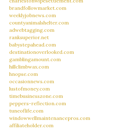
charlestonwipesettlement.com
brandfollowmarket.com
weeklyjobnews.com
countyanimalshelter.com
adwebtagging.com
ranksuperior.net
babystepahead.com
destinationoverlooked.com
gamblingamount.com
hillclimbwax.com
hnopse.com
occasionnews.com
lustofmoney.com
timebusinesszone.com
peppers-reflection.com
tuneoflife.com
windowwellmaintenancepros.com
affiliateholder.com