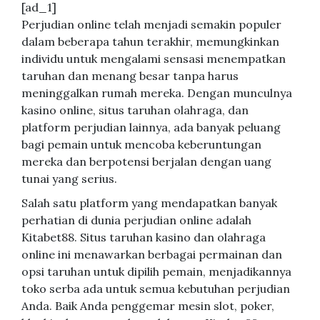
[ad_1]
Perjudian online telah menjadi semakin populer
dalam beberapa tahun terakhir, memungkinkan
individu untuk mengalami sensasi menempatkan
taruhan dan menang besar tanpa harus
meninggalkan rumah mereka. Dengan munculnya
kasino online, situs taruhan olahraga, dan
platform perjudian lainnya, ada banyak peluang
bagi pemain untuk mencoba keberuntungan
mereka dan berpotensi berjalan dengan uang
tunai yang serius.
Salah satu platform yang mendapatkan banyak
perhatian di dunia perjudian online adalah
Kitabet88. Situs taruhan kasino dan olahraga
online ini menawarkan berbagai permainan dan
opsi taruhan untuk dipilih pemain, menjadikannya
toko serba ada untuk semua kebutuhan perjudian
Anda. Baik Anda penggemar mesin slot, poker,