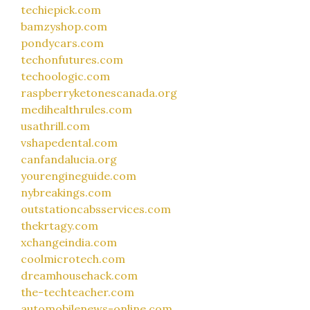
techiepick.com
bamzyshop.com
pondycars.com
techonfutures.com
techoologic.com
raspberryketonescanada.org
medihealthrules.com
usathrill.com
vshapedental.com
canfandalucia.org
yourengineguide.com
nybreakings.com
outstationcabsservices.com
thekrtagy.com
xchangeindia.com
coolmicrotech.com
dreamhousehack.com
the-techteacher.com
automobilenews-online.com