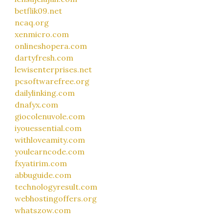
betflik09.net
ncaq.org
xenmicro.com
onlineshopera.com
dartyfresh.com
lewisenterprises.net
pcsoftwarefree.org
dailylinking.com
dnafyx.com
giocolenuvole.com
iyouessential.com
withloveamity.com
youlearncode.com
fxyatirim.com
abbuguide.com
technologyresult.com
webhostingoffers.org
whatszow.com