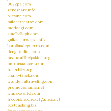
0022pa.com
zeroshare.info
bilesinc.com
milaretreatnz.com
modaagi.com
smallvilleph.com
galiciasuroeste.info
batallasdeguerra.com
dregstudios.com
neatstuffhelpskids.org
moraessoccer.com
forochile.org
chart-track.com
wonderfultraveling.com
promocioname.net
wimaxworld.com
freeonlinecricketgames.net
bestcashing.biz
firerestrictions.us