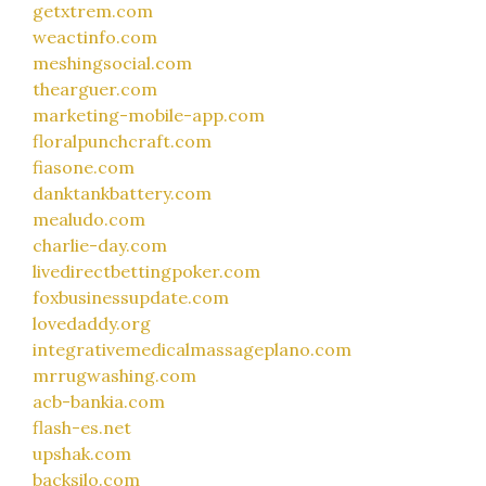
getxtrem.com
weactinfo.com
meshingsocial.com
thearguer.com
marketing-mobile-app.com
floralpunchcraft.com
fiasone.com
danktankbattery.com
mealudo.com
charlie-day.com
livedirectbettingpoker.com
foxbusinessupdate.com
lovedaddy.org
integrativemedicalmassageplano.com
mrrugwashing.com
acb-bankia.com
flash-es.net
upshak.com
backsilo.com