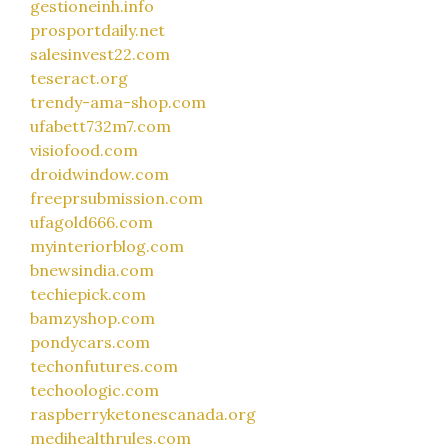
gestioneinh.info
prosportdaily.net
salesinvest22.com
teseract.org
trendy-ama-shop.com
ufabett732m7.com
visiofood.com
droidwindow.com
freeprsubmission.com
ufagold666.com
myinteriorblog.com
bnewsindia.com
techiepick.com
bamzyshop.com
pondycars.com
techonfutures.com
techoologic.com
raspberryketonescanada.org
medihealthrules.com