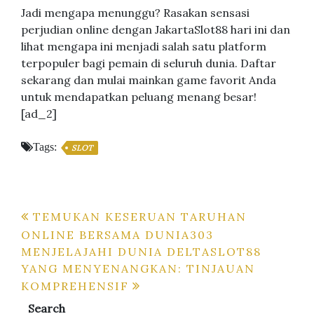
Jadi mengapa menunggu? Rasakan sensasi
perjudian online dengan JakartaSlot88 hari ini dan
lihat mengapa ini menjadi salah satu platform
terpopuler bagi pemain di seluruh dunia. Daftar
sekarang dan mulai mainkan game favorit Anda
untuk mendapatkan peluang menang besar!
[ad_2]
Tags:
SLOT
Post
TEMUKAN KESERUAN TARUHAN
ONLINE BERSAMA DUNIA303
navigation
MENJELAJAHI DUNIA DELTASLOT88
YANG MENYENANGKAN: TINJAUAN
KOMPREHENSIF
Search