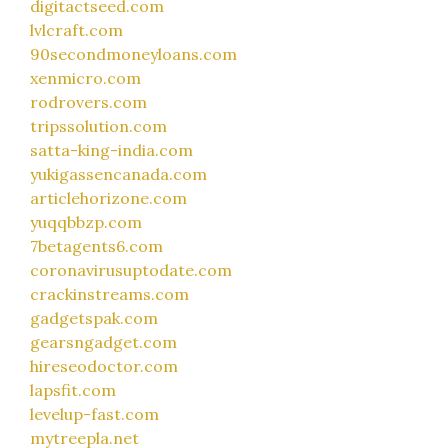
digitactseed.com
lvlcraft.com
90secondmoneyloans.com
xenmicro.com
rodrovers.com
tripssolution.com
satta-king-india.com
yukigassencanada.com
articlehorizone.com
yuqqbbzp.com
7betagents6.com
coronavirusuptodate.com
crackinstreams.com
gadgetspak.com
gearsngadget.com
hireseodoctor.com
lapsfit.com
levelup-fast.com
mytreepla.net