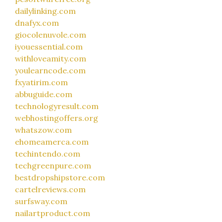
dailylinking.com
dnafyx.com
giocolenuvole.com
iyouessential.com
withloveamity.com
youlearncode.com
fxyatirim.com
abbuguide.com
technologyresult.com
webhostingoffers.org
whatszow.com
ehomeamerca.com
techintendo.com
techgreenpure.com
bestdropshipstore.com
cartelreviews.com
surfsway.com
nailartproduct.com