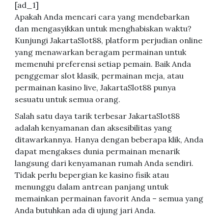
[ad_1]
Apakah Anda mencari cara yang mendebarkan
dan mengasyikkan untuk menghabiskan waktu?
Kunjungi JakartaSlot88, platform perjudian online
yang menawarkan beragam permainan untuk
memenuhi preferensi setiap pemain. Baik Anda
penggemar slot klasik, permainan meja, atau
permainan kasino live, JakartaSlot88 punya
sesuatu untuk semua orang.
Salah satu daya tarik terbesar JakartaSlot88
adalah kenyamanan dan aksesibilitas yang
ditawarkannya. Hanya dengan beberapa klik, Anda
dapat mengakses dunia permainan menarik
langsung dari kenyamanan rumah Anda sendiri.
Tidak perlu bepergian ke kasino fisik atau
menunggu dalam antrean panjang untuk
memainkan permainan favorit Anda – semua yang
Anda butuhkan ada di ujung jari Anda.