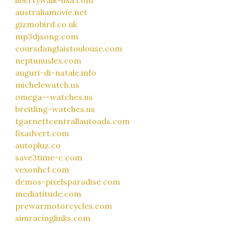
australiamovie.net
gizmobird.co.uk
mp3djsong.com
coursdanglaistoulouse.com
neptunuslex.com
auguri-di-natale.info
michelewatch.us
omega--watches.us
breitling-watches.us
tgarnettcentrallautoads.com
fixadvert.com
autopluz.co
save3time-c.com
vexonhcf.com
demos-pixelsparadise.com
mediatitude.com
prewarmotorcycles.com
simracinglinks.com