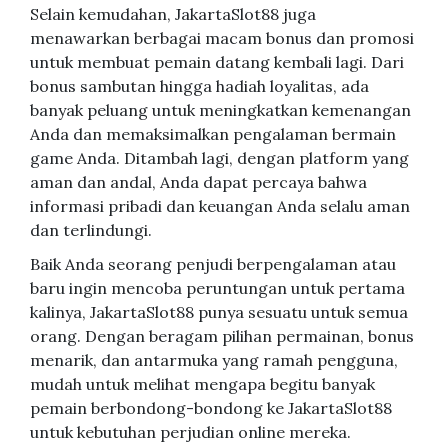
Selain kemudahan, JakartaSlot88 juga
menawarkan berbagai macam bonus dan promosi
untuk membuat pemain datang kembali lagi. Dari
bonus sambutan hingga hadiah loyalitas, ada
banyak peluang untuk meningkatkan kemenangan
Anda dan memaksimalkan pengalaman bermain
game Anda. Ditambah lagi, dengan platform yang
aman dan andal, Anda dapat percaya bahwa
informasi pribadi dan keuangan Anda selalu aman
dan terlindungi.
Baik Anda seorang penjudi berpengalaman atau
baru ingin mencoba peruntungan untuk pertama
kalinya, JakartaSlot88 punya sesuatu untuk semua
orang. Dengan beragam pilihan permainan, bonus
menarik, dan antarmuka yang ramah pengguna,
mudah untuk melihat mengapa begitu banyak
pemain berbondong-bondong ke JakartaSlot88
untuk kebutuhan perjudian online mereka.