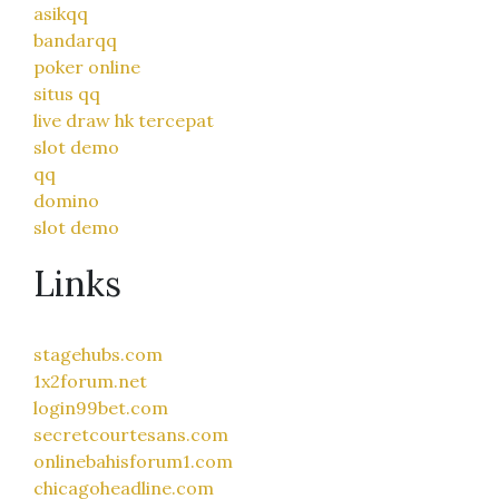
asikqq
bandarqq
poker online
situs qq
live draw hk tercepat
slot demo
qq
domino
slot demo
Links
stagehubs.com
1x2forum.net
login99bet.com
secretcourtesans.com
onlinebahisforum1.com
chicagoheadline.com