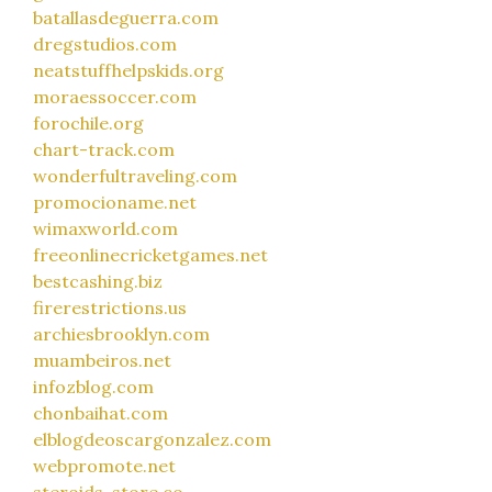
batallasdeguerra.com
dregstudios.com
neatstuffhelpskids.org
moraessoccer.com
forochile.org
chart-track.com
wonderfultraveling.com
promocioname.net
wimaxworld.com
freeonlinecricketgames.net
bestcashing.biz
firerestrictions.us
archiesbrooklyn.com
muambeiros.net
infozblog.com
chonbaihat.com
elblogdeoscargonzalez.com
webpromote.net
steroids-store.co