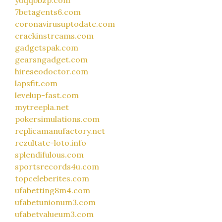
7betagents6.com
coronavirusuptodate.com
crackinstreams.com
gadgetspak.com
gearsngadget.com
hireseodoctor.com
lapsfit.com
levelup-fast.com
mytreepla.net
pokersimulations.com
replicamanufactory.net
rezultate-loto.info
splendifulous.com
sportsrecords4u.com
topceleberites.com
ufabetting8m4.com
ufabetunionum3.com
ufabetvalueum3.com