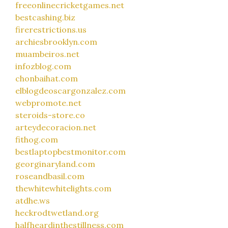
freeonlinecricketgames.net
bestcashing.biz
firerestrictions.us
archiesbrooklyn.com
muambeiros.net
infozblog.com
chonbaihat.com
elblogdeoscargonzalez.com
webpromote.net
steroids-store.co
arteydecoracion.net
fithog.com
bestlaptopbestmonitor.com
georginaryland.com
roseandbasil.com
thewhitewhitelights.com
atdhe.ws
heckrodtwetland.org
halfheardinthestillness.com