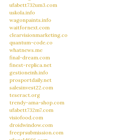
ufabett732um3.com
uskola.info
wagonpaints.info
waitfornext.com
clearvisionmarketing.co
quantum-code.co
whatnews.me
final-dream.com
finest-replica.net
gestioneinh.info
prosportdaily.net
salesinvest22.com
teseract.org
trendy-ama-shop.com
ufabett732m7.com
visiofood.com
droidwindow.com
freeprsubmission.com
ufagold666.com