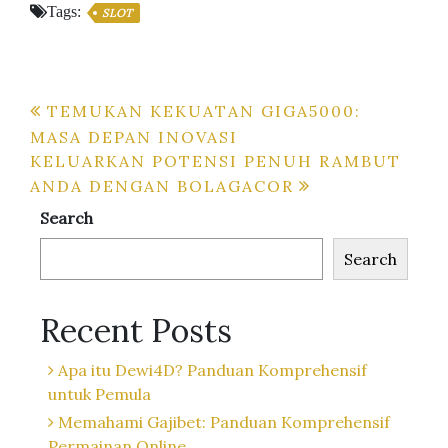
Tags:
SLOT
Post
TEMUKAN KEKUATAN GIGA5000:
MASA DEPAN INOVASI
navigation
KELUARKAN POTENSI PENUH RAMBUT
ANDA DENGAN BOLAGACOR
Search
Search
Recent Posts
Apa itu Dewi4D? Panduan Komprehensif
untuk Pemula
Memahami Gajibet: Panduan Komprehensif
Permainan Online