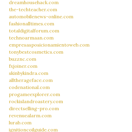
dreamhousehack.com
the-techteacher.com
automobilenews-online.com
fashionalltimes.com
totaldigitalforum.com
technoarmaan.com
empresasposicionamientoweb.com
tonybestcosmetics.com
buzznc.com
fxjoiner.com
skinbykindra.com
alltherageface.com
codenational.com
progameexplorer.com
rockislandroastery.com
directselling-pro.com
revenuealarm.com
lurab.com
ignitioncoilguide.com