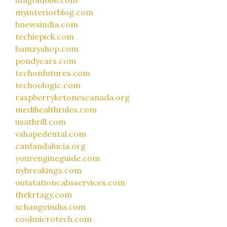
myinteriorblog.com
bnewsindia.com
techiepick.com
bamzyshop.com
pondycars.com
techonfutures.com
techoologic.com
raspberryketonescanada.org
medihealthrules.com
usathrill.com
vshapedental.com
canfandalucia.org
yourengineguide.com
nybreakings.com
outstationcabsservices.com
thekrtagy.com
xchangeindia.com
coolmicrotech.com