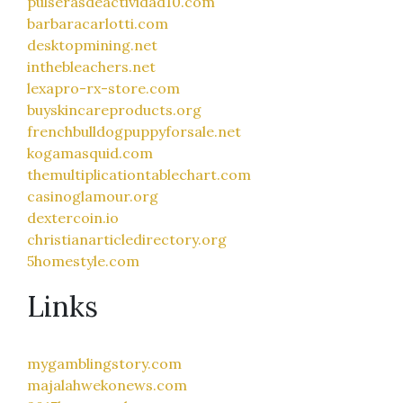
pulserasdeactividad10.com
barbaracarlotti.com
desktopmining.net
inthebleachers.net
lexapro-rx-store.com
buyskincareproducts.org
frenchbulldogpuppyforsale.net
kogamasquid.com
themultiplicationtablechart.com
casinoglamour.org
dextercoin.io
christianarticledirectory.org
5homestyle.com
Links
mygamblingstory.com
majalahwekonews.com