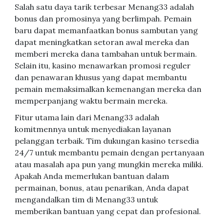
Salah satu daya tarik terbesar Menang33 adalah
bonus dan promosinya yang berlimpah. Pemain
baru dapat memanfaatkan bonus sambutan yang
dapat meningkatkan setoran awal mereka dan
memberi mereka dana tambahan untuk bermain.
Selain itu, kasino menawarkan promosi reguler
dan penawaran khusus yang dapat membantu
pemain memaksimalkan kemenangan mereka dan
memperpanjang waktu bermain mereka.
Fitur utama lain dari Menang33 adalah
komitmennya untuk menyediakan layanan
pelanggan terbaik. Tim dukungan kasino tersedia
24/7 untuk membantu pemain dengan pertanyaan
atau masalah apa pun yang mungkin mereka miliki.
Apakah Anda memerlukan bantuan dalam
permainan, bonus, atau penarikan, Anda dapat
mengandalkan tim di Menang33 untuk
memberikan bantuan yang cepat dan profesional.