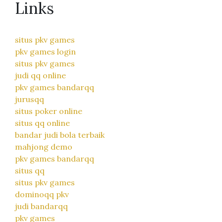
Links
situs pkv games
pkv games login
situs pkv games
judi qq online
pkv games bandarqq
jurusqq
situs poker online
situs qq online
bandar judi bola terbaik
mahjong demo
pkv games bandarqq
situs qq
situs pkv games
dominoqq pkv
judi bandarqq
pkv games