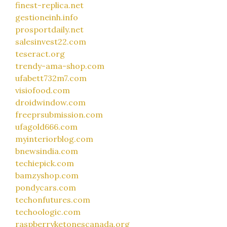
finest-replica.net
gestioneinh.info
prosportdaily.net
salesinvest22.com
teseract.org
trendy-ama-shop.com
ufabett732m7.com
visiofood.com
droidwindow.com
freeprsubmission.com
ufagold666.com
myinteriorblog.com
bnewsindia.com
techiepick.com
bamzyshop.com
pondycars.com
techonfutures.com
techoologic.com
raspberryketonescanada.org