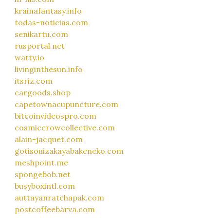
krainafantasy.info
todas-noticias.com
senikartu.com
rusportal.net
watty.io
livinginthesun.info
itsriz.com
cargoods.shop
capetownacupuncture.com
bitcoinvideospro.com
cosmiccrowcollective.com
alain-jacquet.com
gotisouizakayabakeneko.com
meshpoint.me
spongebob.net
busyboxintl.com
auttayanratchapak.com
postcoffeebarva.com