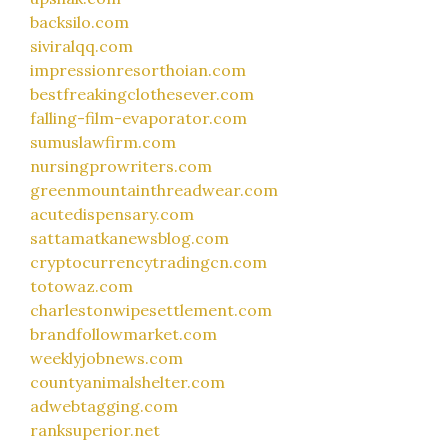
backsilo.com
siviralqq.com
impressionresorthoian.com
bestfreakingclothesever.com
falling-film-evaporator.com
sumuslawfirm.com
nursingprowriters.com
greenmountainthreadwear.com
acutedispensary.com
sattamatkanewsblog.com
cryptocurrencytradingcn.com
totowaz.com
charlestonwipesettlement.com
brandfollowmarket.com
weeklyjobnews.com
countyanimalshelter.com
adwebtagging.com
ranksuperior.net