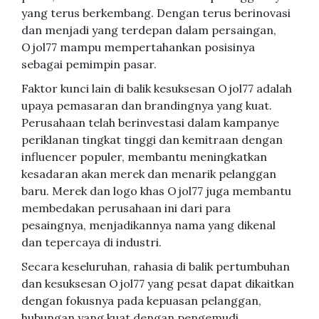
yang terus berkembang. Dengan terus berinovasi
dan menjadi yang terdepan dalam persaingan,
Ojol77 mampu mempertahankan posisinya
sebagai pemimpin pasar.
Faktor kunci lain di balik kesuksesan Ojol77 adalah
upaya pemasaran dan brandingnya yang kuat.
Perusahaan telah berinvestasi dalam kampanye
periklanan tingkat tinggi dan kemitraan dengan
influencer populer, membantu meningkatkan
kesadaran akan merek dan menarik pelanggan
baru. Merek dan logo khas Ojol77 juga membantu
membedakan perusahaan ini dari para
pesaingnya, menjadikannya nama yang dikenal
dan tepercaya di industri.
Secara keseluruhan, rahasia di balik pertumbuhan
dan kesuksesan Ojol77 yang pesat dapat dikaitkan
dengan fokusnya pada kepuasan pelanggan,
hubungan yang kuat dengan pengemudi,