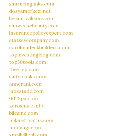
simracinglinks.com
dosyamerkezi.net
le-surrealisme.com
showcasebeauty.com
insurancepolicyexpert.com
statkeycompany.com
carolinadeckbuilders.com
topinvestingblog.com
top50tools.com
the-rep.com
saltyfranks.com
annerani.com
jazzatude.com
0022pa.com
zeroshare.info
bilesinc.com
milaretreatnz.com
modaagi.com
smallvilleph.com