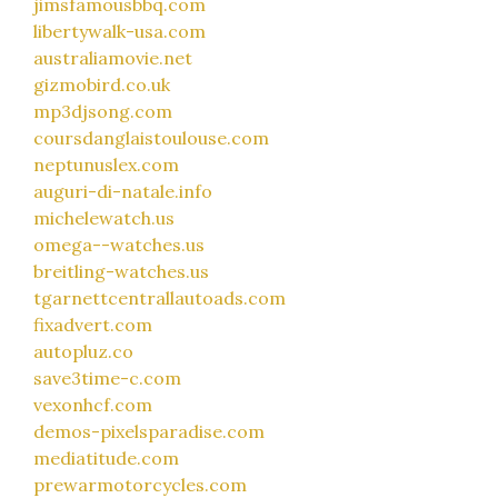
jimsfamousbbq.com
libertywalk-usa.com
australiamovie.net
gizmobird.co.uk
mp3djsong.com
coursdanglaistoulouse.com
neptunuslex.com
auguri-di-natale.info
michelewatch.us
omega--watches.us
breitling-watches.us
tgarnettcentrallautoads.com
fixadvert.com
autopluz.co
save3time-c.com
vexonhcf.com
demos-pixelsparadise.com
mediatitude.com
prewarmotorcycles.com