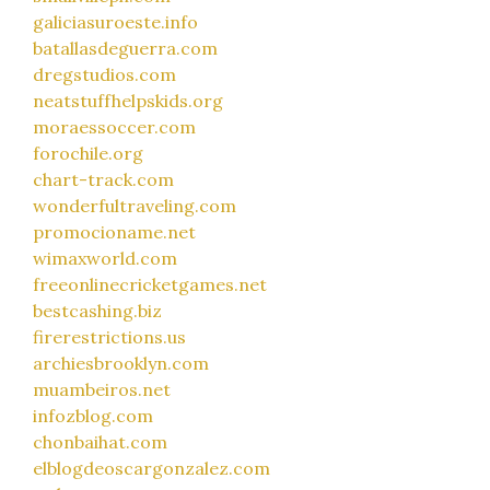
galiciasuroeste.info
batallasdeguerra.com
dregstudios.com
neatstuffhelpskids.org
moraessoccer.com
forochile.org
chart-track.com
wonderfultraveling.com
promocioname.net
wimaxworld.com
freeonlinecricketgames.net
bestcashing.biz
firerestrictions.us
archiesbrooklyn.com
muambeiros.net
infozblog.com
chonbaihat.com
elblogdeoscargonzalez.com