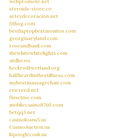
webpromote.net
steroids-store.co
arteydecoracion.net
fithog.com
bestlaptopbestmonitor.com
georginaryland.com
roseandbasil.com
thewhitewhitelights.com
atdhe.ws
heckrodtwetland.org
halfheardinthestillness.com
mybestmassagechair.com
ericreed.net
fluxetine.com
mobilecasino8760.com
betqq3.net
casinoloans5.us
CasinoAuction.us
kipooglecouk.us