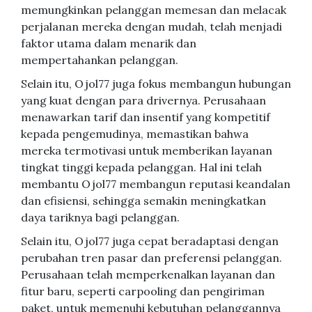
memungkinkan pelanggan memesan dan melacak
perjalanan mereka dengan mudah, telah menjadi
faktor utama dalam menarik dan
mempertahankan pelanggan.
Selain itu, Ojol77 juga fokus membangun hubungan
yang kuat dengan para drivernya. Perusahaan
menawarkan tarif dan insentif yang kompetitif
kepada pengemudinya, memastikan bahwa
mereka termotivasi untuk memberikan layanan
tingkat tinggi kepada pelanggan. Hal ini telah
membantu Ojol77 membangun reputasi keandalan
dan efisiensi, sehingga semakin meningkatkan
daya tariknya bagi pelanggan.
Selain itu, Ojol77 juga cepat beradaptasi dengan
perubahan tren pasar dan preferensi pelanggan.
Perusahaan telah memperkenalkan layanan dan
fitur baru, seperti carpooling dan pengiriman
paket, untuk memenuhi kebutuhan pelanggannya