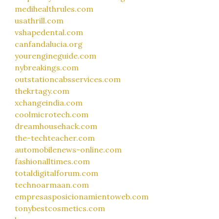
medihealthrules.com
usathrill.com
vshapedental.com
canfandalucia.org
yourengineguide.com
nybreakings.com
outstationcabsservices.com
thekrtagy.com
xchangeindia.com
coolmicrotech.com
dreamhousehack.com
the-techteacher.com
automobilenews-online.com
fashionalltimes.com
totaldigitalforum.com
technoarmaan.com
empresasposicionamientoweb.com
tonybestcosmetics.com