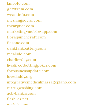
kmbb10.com
getxtrem.com
weactinfo.com
meshingsocial.com
thearguer.com
marketing-mobile-app.com
floralpunchcraft.com
fiasone.com
danktankbattery.com
mealudo.com
charlie-day.com
livedirectbettingpoker.com
foxbusinessupdate.com
lovedaddy.org
integrativemedicalmassageplano.com
mrrugwashing.com
acb-bankia.com
flash-es.net
upshak.com