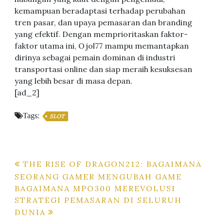
kemampuan beradaptasi terhadap perubahan
tren pasar, dan upaya pemasaran dan branding
yang efektif. Dengan memprioritaskan faktor-
faktor utama ini, Ojol77 mampu memantapkan
dirinya sebagai pemain dominan di industri
transportasi online dan siap meraih kesuksesan
yang lebih besar di masa depan.
[ad_2]
Tags:
SLOT
Post
THE RISE OF DRAGON212: BAGAIMANA
SEORANG GAMER MENGUBAH GAME
navigation
BAGAIMANA MPO300 MEREVOLUSI
STRATEGI PEMASARAN DI SELURUH
DUNIA