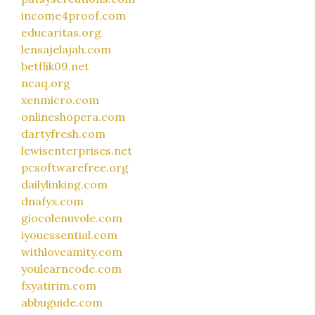
income4proof.com
educaritas.org
lensajelajah.com
betflik09.net
ncaq.org
xenmicro.com
onlineshopera.com
dartyfresh.com
lewisenterprises.net
pcsoftwarefree.org
dailylinking.com
dnafyx.com
giocolenuvole.com
iyouessential.com
withloveamity.com
youlearncode.com
fxyatirim.com
abbuguide.com