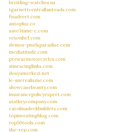
breitling-watches.us
tgarnettcentrallautoads.com
fixadvert.com
autopluz.co
save3time-c.com
vexonhcf.com
demos-pixelsparadise.com
mediatitude.com
prewarmotorcycles.com
simracinglinks.com
dosyamerkezi.net
le-surrealisme.com
showcasebeauty.com
insurancepolicyexpert.com
statkeycompany.com
carolinadeckbuilders.com
topinvestingblog.com
top50tools.com
the-rep.com