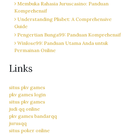
Membuka Rahasia Juruscasino: Panduan
Komprehensif
Understanding Plisbet: A Comprehensive
Guide
Pengertian Bunga99: Panduan Komprehensif
Winlose99: Panduan Utama Anda untuk
Permainan Online
Links
situs pkv games
pkv games login
situs pkv games
judi qq online
pkv games bandarqq
jurusqq
situs poker online