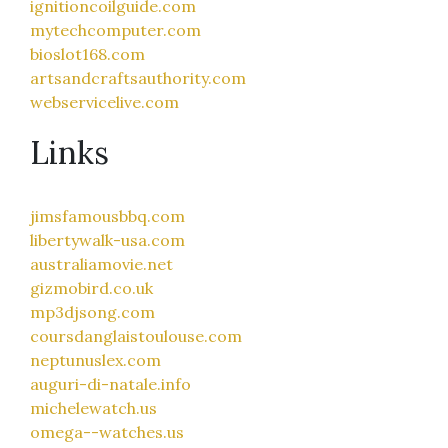
ignitioncoilguide.com
mytechcomputer.com
bioslot168.com
artsandcraftsauthority.com
webservicelive.com
Links
jimsfamousbbq.com
libertywalk-usa.com
australiamovie.net
gizmobird.co.uk
mp3djsong.com
coursdanglaistoulouse.com
neptunuslex.com
auguri-di-natale.info
michelewatch.us
omega--watches.us