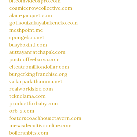
bitcoinvideospro.com
cosmiccrowcollective.com
alain-jacquet.com
gotisouizakayabakeneko.com
meshpoint.me
spongebob.net
busyboxintl.com
auttayanratchapak.com
postcoffeebarva.com
elteatromilliondollar.com
burgerkingfranchise.org
vallarpadathamma.net
realworldsize.com
teknolama.com
productforbaby.com
orb-z.com
fosterscoachhousetavern.com
mesasdecultivoonline.com
boilersnbits.com