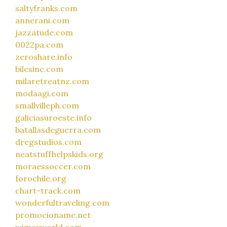
saltyfranks.com
annerani.com
jazzatude.com
0022pa.com
zeroshare.info
bilesinc.com
milaretreatnz.com
modaagi.com
smallvilleph.com
galiciasuroeste.info
batallasdeguerra.com
dregstudios.com
neatstuffhelpskids.org
moraessoccer.com
forochile.org
chart-track.com
wonderfultraveling.com
promocioname.net
wimaxworld.com