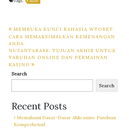
Tags:
SLOT
Post
MEMBUKA KUNCI RAHASIA WTOBET:
CARA MEMAKSIMALKAN KEMENANGAN
navigation
ANDA
NUSANTARA88: TUJUAN AKHIR UNTUK
TARUHAN ONLINE DAN PERMAINAN
KASINO
Search
Search
Recent Posts
Memahami Dasar-Dasar Ahlicasino: Panduan
Komprehensif