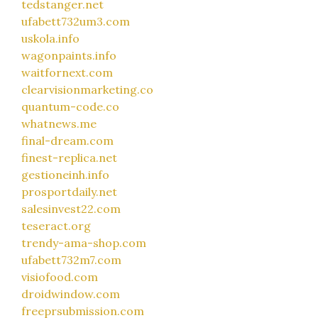
tedstanger.net
ufabett732um3.com
uskola.info
wagonpaints.info
waitfornext.com
clearvisionmarketing.co
quantum-code.co
whatnews.me
final-dream.com
finest-replica.net
gestioneinh.info
prosportdaily.net
salesinvest22.com
teseract.org
trendy-ama-shop.com
ufabett732m7.com
visiofood.com
droidwindow.com
freeprsubmission.com