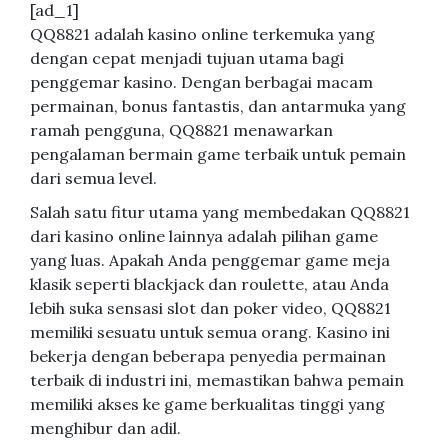
[ad_1]
QQ8821 adalah kasino online terkemuka yang
dengan cepat menjadi tujuan utama bagi
penggemar kasino. Dengan berbagai macam
permainan, bonus fantastis, dan antarmuka yang
ramah pengguna, QQ8821 menawarkan
pengalaman bermain game terbaik untuk pemain
dari semua level.
Salah satu fitur utama yang membedakan QQ8821
dari kasino online lainnya adalah pilihan game
yang luas. Apakah Anda penggemar game meja
klasik seperti blackjack dan roulette, atau Anda
lebih suka sensasi slot dan poker video, QQ8821
memiliki sesuatu untuk semua orang. Kasino ini
bekerja dengan beberapa penyedia permainan
terbaik di industri ini, memastikan bahwa pemain
memiliki akses ke game berkualitas tinggi yang
menghibur dan adil.