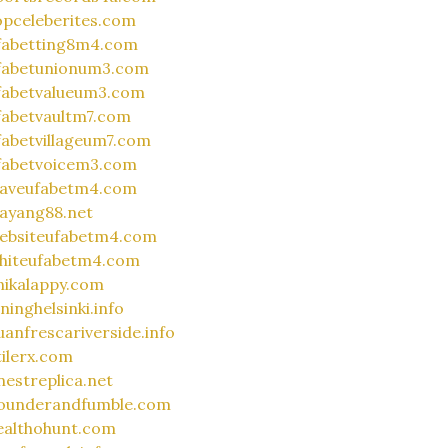
opceleberites.com
fabetting8m4.com
fabetunionum3.com
fabetvalueum3.com
fabetvaultm7.com
fabetvillageum7.com
fabetvoicem3.com
aveufabetm4.com
ayang88.net
ebsiteufabetm4.com
hiteufabetm4.com
nikalappy.com
ininghelsinki.info
uanfrescariverside.info
tilerx.com
inestreplica.net
lounderandfumble.com
ealthohunt.com