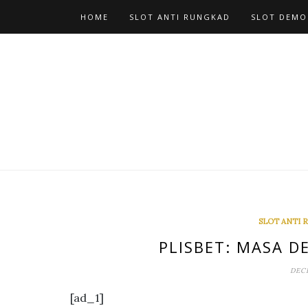
Skip
HOME
SLOT ANTI RUNGKAD
SLOT DEMO
to
content
SLOT ANTI 
PLISBET: MASA 
DECE
[ad_1]