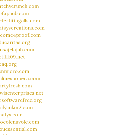
atchycrunch.com
ofaphub.com
efertitingalls.com
atsyscreations.com
ncome4proof.com
ducaritas.org
ensajelajah.com
etflik09.net
caq.org
enmicro.com
nlineshopera.com
artyfresh.com
ewisenterprises.net
csoftwarefree.org
ailylinking.com
nafyx.com
iocolenuvole.com
youessential.com