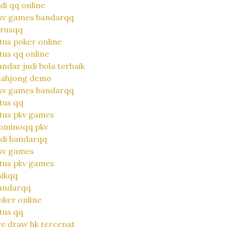
udi qq online
kv games bandarqq
urusqq
itus poker online
itus qq online
andar judi bola terbaik
ahjong demo
kv games bandarqq
itus qq
itus pkv games
ominoqq pkv
udi bandarqq
kv games
itus pkv games
sikqq
andarqq
oker online
itus qq
ive draw hk tercepat