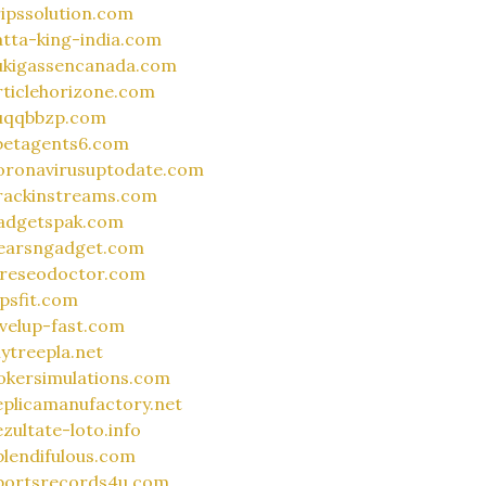
ripssolution.com
atta-king-india.com
ukigassencanada.com
rticlehorizone.com
uqqbbzp.com
betagents6.com
oronavirusuptodate.com
rackinstreams.com
adgetspak.com
earsngadget.com
ireseodoctor.com
apsfit.com
evelup-fast.com
ytreepla.net
okersimulations.com
eplicamanufactory.net
ezultate-loto.info
plendifulous.com
portsrecords4u.com