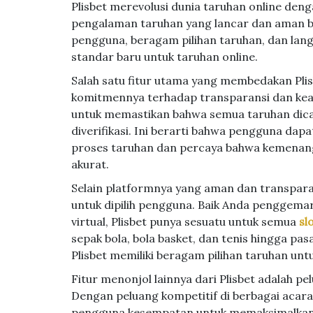
Plisbet merevolusi dunia taruhan online de
pengalaman taruhan yang lancar dan aman 
pengguna, beragam pilihan taruhan, dan lan
standar baru untuk taruhan online.
Salah satu fitur utama yang membedakan Plisb
komitmennya terhadap transparansi dan kead
untuk memastikan bahwa semua taruhan dica
diverifikasi. Ini berarti bahwa pengguna dap
proses taruhan dan percaya bahwa kemenan
akurat.
Selain platformnya yang aman dan transpara
untuk dipilih pengguna. Baik Anda penggemar
virtual, Plisbet punya sesuatu untuk semua
sl
sepak bola, bola basket, dan tenis hingga pas
Plisbet memiliki beragam pilihan taruhan u
Fitur menonjol lainnya dari Plisbet adalah p
Dengan peluang kompetitif di berbagai acara
pengguna kesempatan untuk memaksimalka