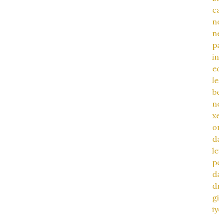
c
n
n
p
i
e
l
b
n
x
o
d
l
p
d
d
g
i