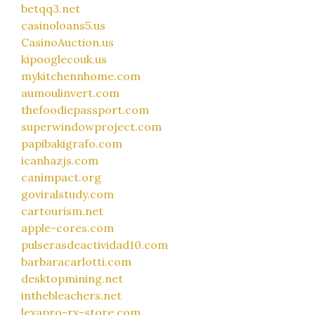
betqq3.net
casinoloans5.us
CasinoAuction.us
kipooglecouk.us
mykitchennhome.com
aumoulinvert.com
thefoodiepassport.com
superwindowproject.com
papibakigrafo.com
icanhazjs.com
canimpact.org
goviralstudy.com
cartourism.net
apple-cores.com
pulserasdeactividad10.com
barbaracarlotti.com
desktopmining.net
inthebleachers.net
lexapro-rx-store.com