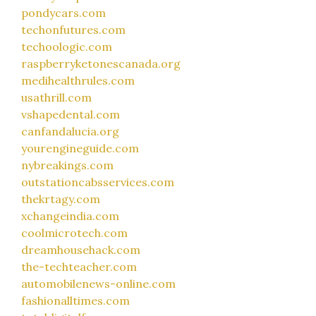
pondycars.com
techonfutures.com
techoologic.com
raspberryketonescanada.org
medihealthrules.com
usathrill.com
vshapedental.com
canfandalucia.org
yourengineguide.com
nybreakings.com
outstationcabsservices.com
thekrtagy.com
xchangeindia.com
coolmicrotech.com
dreamhousehack.com
the-techteacher.com
automobilenews-online.com
fashionalltimes.com