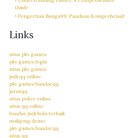
Guide
Pengertian Bunga99: Panduan Komprehensif
Links
situs pkv games
pkv games login
situs pkv games
judi qq online
pkv games bandarqq
jurusqq
situs poker online
situs qq online
bandar judi bola terbaik
mahjong demo
pkv games bandarqq
situs qq