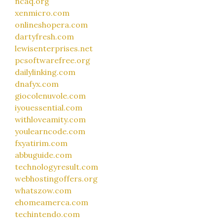
ncaq.org
xenmicro.com
onlineshopera.com
dartyfresh.com
lewisenterprises.net
pcsoftwarefree.org
dailylinking.com
dnafyx.com
giocolenuvole.com
iyouessential.com
withloveamity.com
youlearncode.com
fxyatirim.com
abbuguide.com
technologyresult.com
webhostingoffers.org
whatszow.com
ehomeamerca.com
techintendo.com