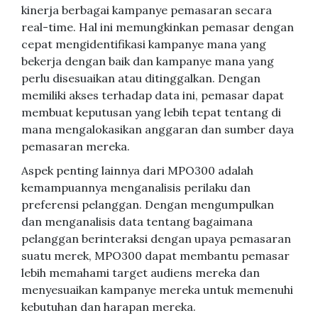
kinerja berbagai kampanye pemasaran secara
real-time. Hal ini memungkinkan pemasar dengan
cepat mengidentifikasi kampanye mana yang
bekerja dengan baik dan kampanye mana yang
perlu disesuaikan atau ditinggalkan. Dengan
memiliki akses terhadap data ini, pemasar dapat
membuat keputusan yang lebih tepat tentang di
mana mengalokasikan anggaran dan sumber daya
pemasaran mereka.
Aspek penting lainnya dari MPO300 adalah
kemampuannya menganalisis perilaku dan
preferensi pelanggan. Dengan mengumpulkan
dan menganalisis data tentang bagaimana
pelanggan berinteraksi dengan upaya pemasaran
suatu merek, MPO300 dapat membantu pemasar
lebih memahami target audiens mereka dan
menyesuaikan kampanye mereka untuk memenuhi
kebutuhan dan harapan mereka.