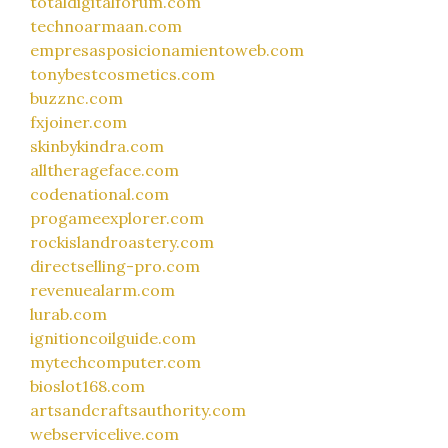
totaldigitalforum.com
technoarmaan.com
empresasposicionamientoweb.com
tonybestcosmetics.com
buzznc.com
fxjoiner.com
skinbykindra.com
alltherageface.com
codenational.com
progameexplorer.com
rockislandroastery.com
directselling-pro.com
revenuealarm.com
lurab.com
ignitioncoilguide.com
mytechcomputer.com
bioslot168.com
artsandcraftsauthority.com
webservicelive.com