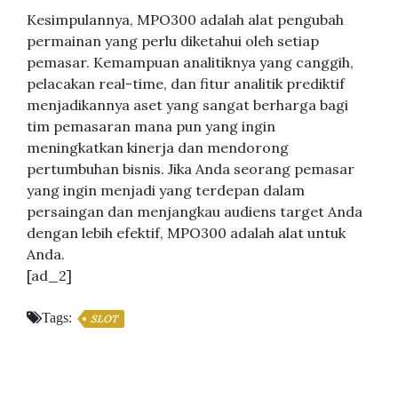
Kesimpulannya, MPO300 adalah alat pengubah
permainan yang perlu diketahui oleh setiap
pemasar. Kemampuan analitiknya yang canggih,
pelacakan real-time, dan fitur analitik prediktif
menjadikannya aset yang sangat berharga bagi
tim pemasaran mana pun yang ingin
meningkatkan kinerja dan mendorong
pertumbuhan bisnis. Jika Anda seorang pemasar
yang ingin menjadi yang terdepan dalam
persaingan dan menjangkau audiens target Anda
dengan lebih efektif, MPO300 adalah alat untuk
Anda.
[ad_2]
Tags:
SLOT