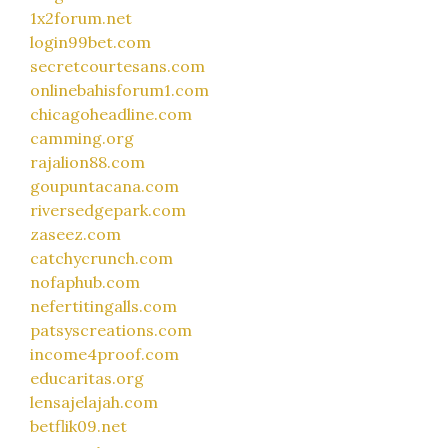
1x2forum.net
login99bet.com
secretcourtesans.com
onlinebahisforum1.com
chicagoheadline.com
camming.org
rajalion88.com
goupuntacana.com
riversedgepark.com
zaseez.com
catchycrunch.com
nofaphub.com
nefertitingalls.com
patsyscreations.com
income4proof.com
educaritas.org
lensajelajah.com
betflik09.net