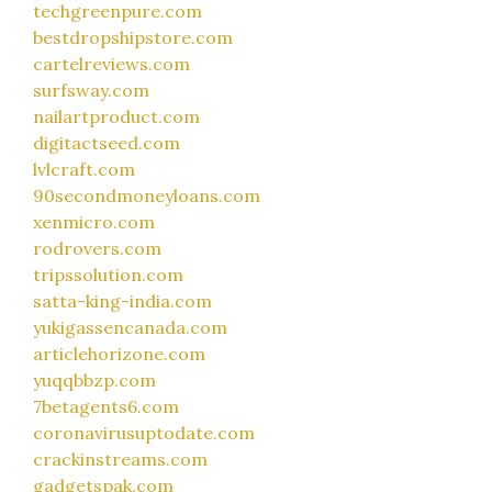
techgreenpure.com
bestdropshipstore.com
cartelreviews.com
surfsway.com
nailartproduct.com
digitactseed.com
lvlcraft.com
90secondmoneyloans.com
xenmicro.com
rodrovers.com
tripssolution.com
satta-king-india.com
yukigassencanada.com
articlehorizone.com
yuqqbbzp.com
7betagents6.com
coronavirusuptodate.com
crackinstreams.com
gadgetspak.com