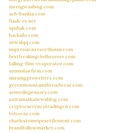
mrrugwashing.com
acb-bankia.com
flash-es.net
upshak.com
backsilo.com
siviralqq.com
impressionresorthoian.com
bestfreakingclothesever.com
falling-film-evaporator.com
sumuslawfirm.com
nursingprowriters.com
greenmountainthreadwear.com
acutedispensary.com
sattamatkanewsblog.com
cryptocurrencytradingcn.com
totowaz.com
charlestonwipesettlement.com
brandfollowmarket.com