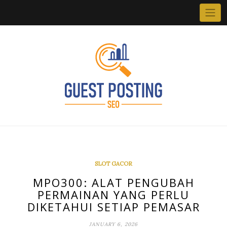
Skip
to
content
SLOT GACOR
MPO300: ALAT PENGUBAH
PERMAINAN YANG PERLU
DIKETAHUI SETIAP PEMASAR
JANUARY 6, 2026