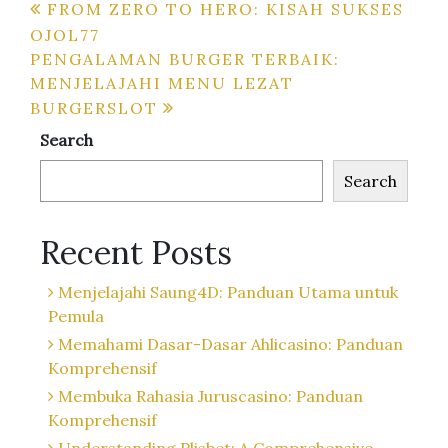
Post
FROM ZERO TO HERO: KISAH SUKSES
OJOL77
navigation
PENGALAMAN BURGER TERBAIK:
MENJELAJAHI MENU LEZAT
BURGERSLOT
Search
Search
Recent Posts
Menjelajahi Saung4D: Panduan Utama untuk
Pemula
Memahami Dasar-Dasar Ahlicasino: Panduan
Komprehensif
Membuka Rahasia Juruscasino: Panduan
Komprehensif
Understanding Plisbet: A Comprehensive