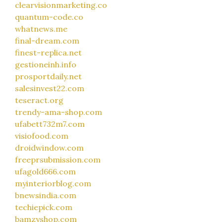
clearvisionmarketing.co
quantum-code.co
whatnews.me
final-dream.com
finest-replica.net
gestioneinh.info
prosportdaily.net
salesinvest22.com
teseract.org
trendy-ama-shop.com
ufabett732m7.com
visiofood.com
droidwindow.com
freeprsubmission.com
ufagold666.com
myinteriorblog.com
bnewsindia.com
techiepick.com
bamzyshop.com