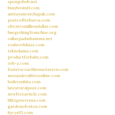
spongebob.net
busyboxintl.com
auttayanratchapak.com
postcoffeebarva.com
elteatromilliondollar.com
burgerkingfranchise.org
vallarpadathamma.net
realworldsize.com
teknolama.com
productforbaby.com
orb-z.com
fosterscoachhousetavern.com
mesasdecultivoonline.com
boilersnbits.com
latestviralpost.com
newfreearticle.com
blitzpowerusa.com
gardenofeaten.com
hycys05.com