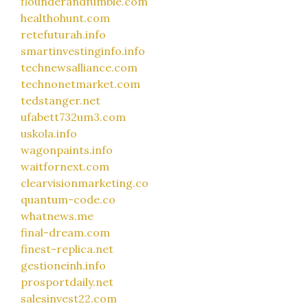
flounderandfumble.com
healthohunt.com
retefuturah.info
smartinvestinginfo.info
technewsalliance.com
technonetmarket.com
tedstanger.net
ufabett732um3.com
uskola.info
wagonpaints.info
waitfornext.com
clearvisionmarketing.co
quantum-code.co
whatnews.me
final-dream.com
finest-replica.net
gestioneinh.info
prosportdaily.net
salesinvest22.com