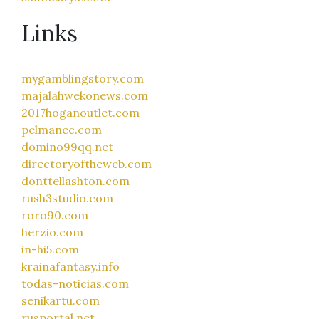
Links
mygamblingstory.com
majalahwekonews.com
2017hoganoutlet.com
pelmanec.com
domino99qq.net
directoryoftheweb.com
donttellashton.com
rush3studio.com
roro90.com
herzio.com
in-hi5.com
krainafantasy.info
todas-noticias.com
senikartu.com
rusportal.net