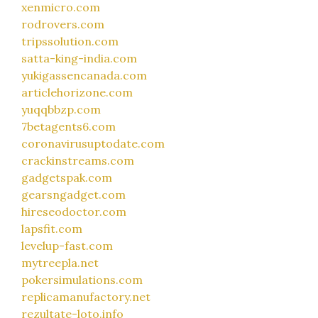
xenmicro.com
rodrovers.com
tripssolution.com
satta-king-india.com
yukigassencanada.com
articlehorizone.com
yuqqbbzp.com
7betagents6.com
coronavirusuptodate.com
crackinstreams.com
gadgetspak.com
gearsngadget.com
hireseodoctor.com
lapsfit.com
levelup-fast.com
mytreepla.net
pokersimulations.com
replicamanufactory.net
rezultate-loto.info