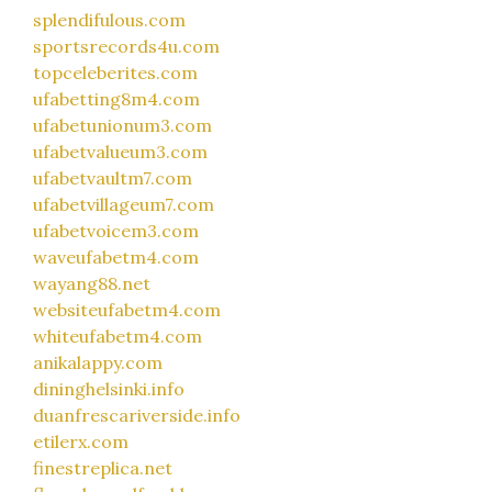
splendifulous.com
sportsrecords4u.com
topceleberites.com
ufabetting8m4.com
ufabetunionum3.com
ufabetvalueum3.com
ufabetvaultm7.com
ufabetvillageum7.com
ufabetvoicem3.com
waveufabetm4.com
wayang88.net
websiteufabetm4.com
whiteufabetm4.com
anikalappy.com
dininghelsinki.info
duanfrescariverside.info
etilerx.com
finestreplica.net