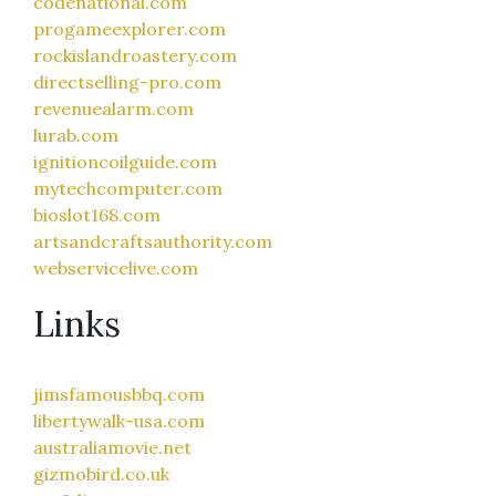
codenational.com
progameexplorer.com
rockislandroastery.com
directselling-pro.com
revenuealarm.com
lurab.com
ignitioncoilguide.com
mytechcomputer.com
bioslot168.com
artsandcraftsauthority.com
webservicelive.com
Links
jimsfamousbbq.com
libertywalk-usa.com
australiamovie.net
gizmobird.co.uk