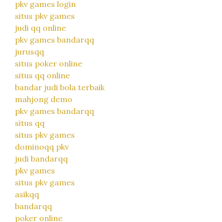
pkv games login
situs pkv games
judi qq online
pkv games bandarqq
jurusqq
situs poker online
situs qq online
bandar judi bola terbaik
mahjong demo
pkv games bandarqq
situs qq
situs pkv games
dominoqq pkv
judi bandarqq
pkv games
situs pkv games
asikqq
bandarqq
poker online