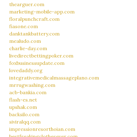
thearguer.com
marketing-mobile-app.com
floralpunchcraft.com
fiasone.com
danktankbattery.com
mealudo.com
charlie-day.com
livedirectbettingpoker.com
foxbusinessupdate.com
lovedaddy.org
integrativemedicalmassageplano.com
mrrugwashing.com
acb-bankia.com
flash-es.net
upshak.com
backsilo.com
siviralqq.com
impressionresorthoian.com
bestfreakingclothesever.com