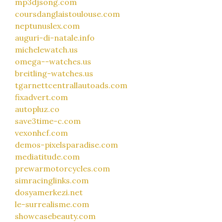
mp3djsong.com
coursdanglaistoulouse.com
neptunuslex.com
auguri-di-natale.info
michelewatch.us
omega--watches.us
breitling-watches.us
tgarnettcentrallautoads.com
fixadvert.com
autopluz.co
save3time-c.com
vexonhcf.com
demos-pixelsparadise.com
mediatitude.com
prewarmotorcycles.com
simracinglinks.com
dosyamerkezi.net
le-surrealisme.com
showcasebeauty.com