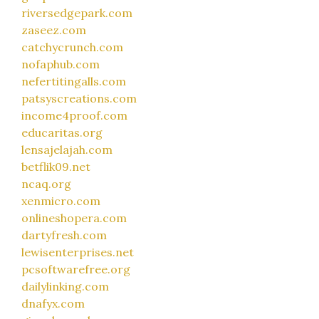
riversedgepark.com
zaseez.com
catchycrunch.com
nofaphub.com
nefertitingalls.com
patsyscreations.com
income4proof.com
educaritas.org
lensajelajah.com
betflik09.net
ncaq.org
xenmicro.com
onlineshopera.com
dartyfresh.com
lewisenterprises.net
pcsoftwarefree.org
dailylinking.com
dnafyx.com