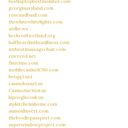
bestlaptopbestmonitor.com
georginaryland.com
roseandbasil.com
thewhitewhitelights.com
atdhe.ws
heckrodtwetland.org
halfheardinthestillness.com
mybestmassagechair.com
ericreed.net
fluxetine.com
mobilecasino8760.com
betqq3.net
casinoloans5.us
CasinoAuction.us
kipooglecouk.us
mykitchennhome.com
aumoulinvert.com
thefoodiepassport.com
superwindowproject.com