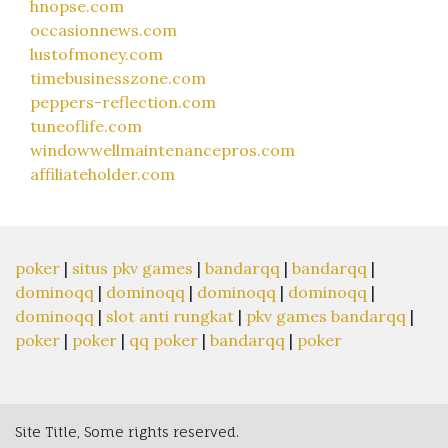
hnopse.com
occasionnews.com
lustofmoney.com
timebusinesszone.com
peppers-reflection.com
tuneoflife.com
windowwellmaintenancepros.com
affiliateholder.com
poker
|
situs pkv games
|
bandarqq
|
bandarqq
|
dominoqq
|
dominoqq
|
dominoqq
|
dominoqq
|
dominoqq
|
slot anti rungkat
|
pkv games bandarqq
|
poker
|
poker
|
qq poker
|
bandarqq
|
poker
Site Title, Some rights reserved.