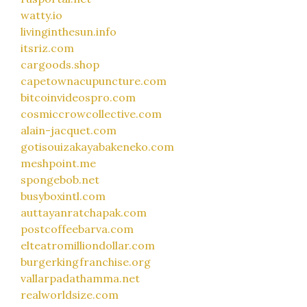
watty.io
livinginthesun.info
itsriz.com
cargoods.shop
capetownacupuncture.com
bitcoinvideospro.com
cosmiccrowcollective.com
alain-jacquet.com
gotisouizakayabakeneko.com
meshpoint.me
spongebob.net
busyboxintl.com
auttayanratchapak.com
postcoffeebarva.com
elteatromilliondollar.com
burgerkingfranchise.org
vallarpadathamma.net
realworldsize.com