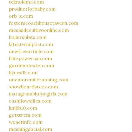
teknolama.com
productforbaby.com
orb-z.com
fosterscoachhousetavern.com
mesasdecultivoonline.com
boilersnbits.com
latestviralpost.com
newfreearticle.com
blitzpowerusa.com
gardenofeaten.com
hycys05.com
onemoremilerunning.com
snowboardsteez.com
instagrambioforgirls.com
cashflowxfiles.com
kmbb10.com
getxtrem.com
weactinfo.com
meshingsocial.com