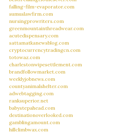
falling-film-evaporator.com
sumuslawfirm.com
nursingprowriters.com
greenmountainthreadwear.com
acutedispensary.com
sattamatkanewsblog.com
cryptocurrencytradingcn.com
totowaz.com
charlestonwipesettlement.com
brandfollowmarket.com
weeklyjobnews.com
countyanimalshelter.com
adwebtagging.com
ranksuperior.net
babystepahead.com
destinationoverlooked.com
gamblingamount.com
hillclimbwax.com