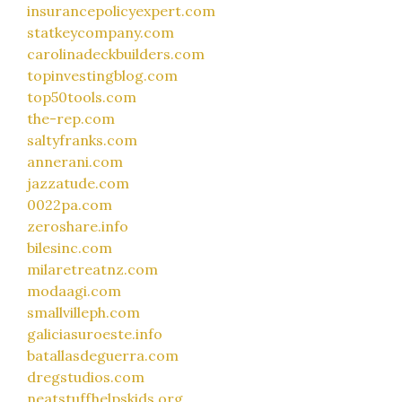
insurancepolicyexpert.com
statkeycompany.com
carolinadeckbuilders.com
topinvestingblog.com
top50tools.com
the-rep.com
saltyfranks.com
annerani.com
jazzatude.com
0022pa.com
zeroshare.info
bilesinc.com
milaretreatnz.com
modaagi.com
smallvilleph.com
galiciasuroeste.info
batallasdeguerra.com
dregstudios.com
neatstuffhelpskids.org