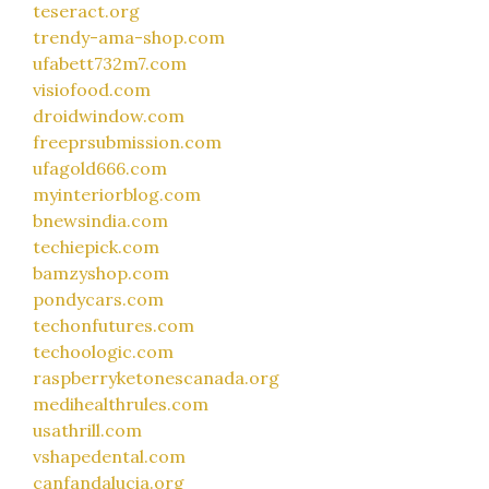
teseract.org
trendy-ama-shop.com
ufabett732m7.com
visiofood.com
droidwindow.com
freeprsubmission.com
ufagold666.com
myinteriorblog.com
bnewsindia.com
techiepick.com
bamzyshop.com
pondycars.com
techonfutures.com
techoologic.com
raspberryketonescanada.org
medihealthrules.com
usathrill.com
vshapedental.com
canfandalucia.org