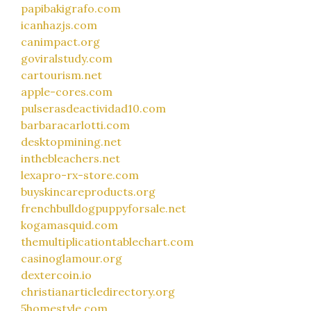
papibakigrafo.com
icanhazjs.com
canimpact.org
goviralstudy.com
cartourism.net
apple-cores.com
pulserasdeactividad10.com
barbaracarlotti.com
desktopmining.net
inthebleachers.net
lexapro-rx-store.com
buyskincareproducts.org
frenchbulldogpuppyforsale.net
kogamasquid.com
themultiplicationtablechart.com
casinoglamour.org
dextercoin.io
christianarticledirectory.org
5homestyle.com