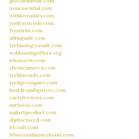
giocolenuvole.com
iyouessential.com
withloveamity.com
youlearncode.com
fxyatirim.com
abbuguide.com
technologyresult.com
webhostingoffers.org
whatszow.com
ehomeamerca.com
techintendo.com
techgreenpure.com
bestdropshipstore.com
cartelreviews.com
surfsway.com
nailartproduct.com
digitactseed.com
lvlcraft.com
90secondmoneyloans.com