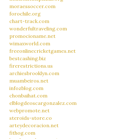
moraessoccer.com
forochile.org
chart-track.com
wonderfultraveling.com
promocioname.net
wimaxworld.com
freeonlinecricketgames.net
bestcashing.biz
firerestrictions.us
archiesbrooklyn.com
muambeiros.net
infozblog.com
chonbaihat.com
elblogdeoscargonzalez.com
webpromote.net
steroids-store.co
arteydecoracion.net
fithog.com