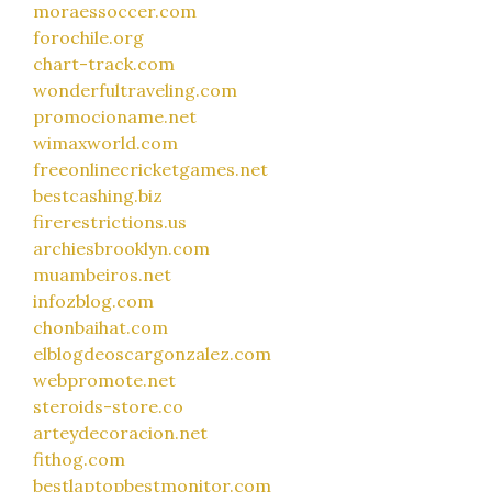
moraessoccer.com
forochile.org
chart-track.com
wonderfultraveling.com
promocioname.net
wimaxworld.com
freeonlinecricketgames.net
bestcashing.biz
firerestrictions.us
archiesbrooklyn.com
muambeiros.net
infozblog.com
chonbaihat.com
elblogdeoscargonzalez.com
webpromote.net
steroids-store.co
arteydecoracion.net
fithog.com
bestlaptopbestmonitor.com