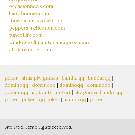
occasionnews.com
lustofmoney.com
timebusinesszone.com
peppers-reflection.com
tuneoflife.com
windowwellmaintenancepros.com
affiliateholder.com
poker
|
situs pkv games
|
bandarqq
|
bandarqq
|
dominoqq
|
dominoqq
|
dominoqq
|
dominoqq
|
dominoqq
|
slot anti rungkat
|
pkv games bandarqq
|
poker
|
poker
|
qq poker
|
bandarqq
|
poker
Site Title, Some rights reserved.