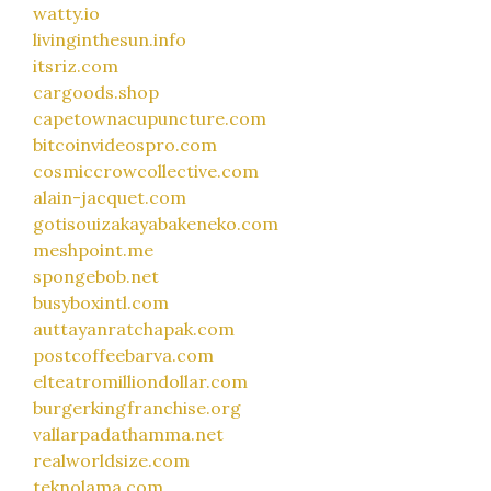
watty.io
livinginthesun.info
itsriz.com
cargoods.shop
capetownacupuncture.com
bitcoinvideospro.com
cosmiccrowcollective.com
alain-jacquet.com
gotisouizakayabakeneko.com
meshpoint.me
spongebob.net
busyboxintl.com
auttayanratchapak.com
postcoffeebarva.com
elteatromilliondollar.com
burgerkingfranchise.org
vallarpadathamma.net
realworldsize.com
teknolama.com