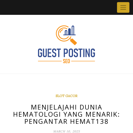
Skip
to
content
SLOT GACOR
MENJELAJAHI DUNIA
HEMATOLOGI YANG MENARIK:
PENGANTAR HEMAT138
MARCH 10, 2025