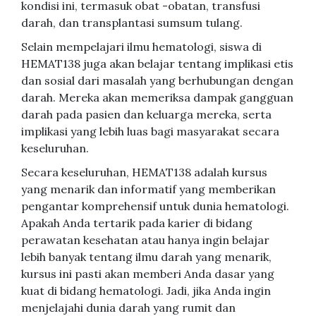
kondisi ini, termasuk obat -obatan, transfusi
darah, dan transplantasi sumsum tulang.
Selain mempelajari ilmu hematologi, siswa di
HEMAT138 juga akan belajar tentang implikasi etis
dan sosial dari masalah yang berhubungan dengan
darah. Mereka akan memeriksa dampak gangguan
darah pada pasien dan keluarga mereka, serta
implikasi yang lebih luas bagi masyarakat secara
keseluruhan.
Secara keseluruhan, HEMAT138 adalah kursus
yang menarik dan informatif yang memberikan
pengantar komprehensif untuk dunia hematologi.
Apakah Anda tertarik pada karier di bidang
perawatan kesehatan atau hanya ingin belajar
lebih banyak tentang ilmu darah yang menarik,
kursus ini pasti akan memberi Anda dasar yang
kuat di bidang hematologi. Jadi, jika Anda ingin
menjelajahi dunia darah yang rumit dan