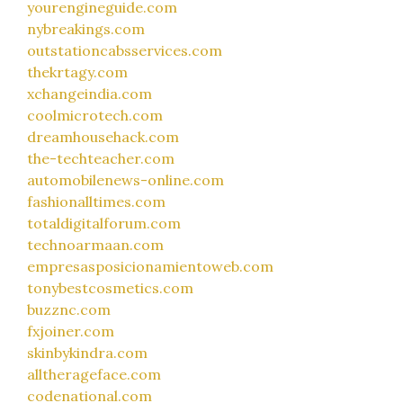
yourengineguide.com
nybreakings.com
outstationcabsservices.com
thekrtagy.com
xchangeindia.com
coolmicrotech.com
dreamhousehack.com
the-techteacher.com
automobilenews-online.com
fashionalltimes.com
totaldigitalforum.com
technoarmaan.com
empresasposicionamientoweb.com
tonybestcosmetics.com
buzznc.com
fxjoiner.com
skinbykindra.com
alltherageface.com
codenational.com