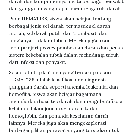
darah dan komponennya, serta berbagai penyakit
dan gangguan yang dapat mempengaruhi darah.
Pada HEMAT138, siswa akan belajar tentang
berbagai jenis sel darah, termasuk sel darah
merah, sel darah putih, dan trombosit, dan
fungsinya di dalam tubuh. Mereka juga akan
mempelajari proses pembekuan darah dan peran
sistem kekebalan tubuh dalam melindungi tubuh
dari infeksi dan penyakit.
Salah satu topik utama yang tercakup dalam
HEMAT138 adalah klasifikasi dan diagnosis
gangguan darah, seperti anemia, leukemia, dan
hemofilia. Siswa akan belajar bagaimana
menafsirkan hasil tes darah dan mengidentifikasi
kelainan dalam jumlah sel darah, kadar
hemoglobin, dan penanda kesehatan darah
lainnya. Mereka juga akan mengeksplorasi
berbagai pilihan perawatan yang tersedia untuk