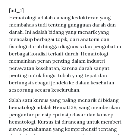
[ad_1]
Hematologi adalah cabang kedokteran yang
membahas studi tentang gangguan darah dan
darah. Ini adalah bidang yang menarik yang
mencakup berbagai topik, dari anatomi dan
fisiologi darah hingga diagnosis dan pengobatan
berbagai kondisi terkait darah. Hematologi
memainkan peran penting dalam industri
perawatan kesehatan, karena darah sangat
penting untuk fungsi tubuh yang tepat dan
berfungsi sebagai jendela ke dalam kesehatan
seseorang secara keseluruhan.
Salah satu kursus yang paling menarik di bidang
hematologi adalah Hemat138, yang memberikan
pengantar prinsip -prinsip dasar dan konsep
hematologi. Kursus ini dirancang untuk memberi
siswa pemahaman yang komprehensif tentang