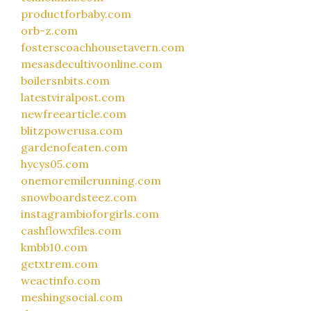
productforbaby.com
orb-z.com
fosterscoachhousetavern.com
mesasdecultivoonline.com
boilersnbits.com
latestviralpost.com
newfreearticle.com
blitzpowerusa.com
gardenofeaten.com
hycys05.com
onemoremilerunning.com
snowboardsteez.com
instagrambioforgirls.com
cashflowxfiles.com
kmbb10.com
getxtrem.com
weactinfo.com
meshingsocial.com