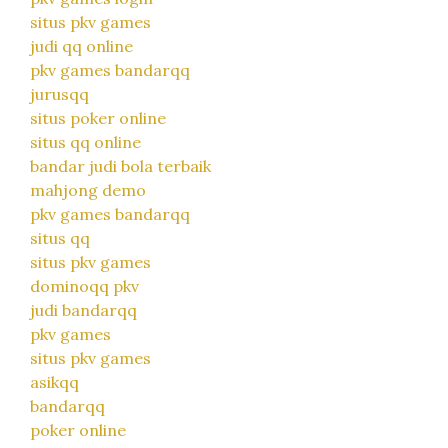
situs pkv games
judi qq online
pkv games bandarqq
jurusqq
situs poker online
situs qq online
bandar judi bola terbaik
mahjong demo
pkv games bandarqq
situs qq
situs pkv games
dominoqq pkv
judi bandarqq
pkv games
situs pkv games
asikqq
bandarqq
poker online