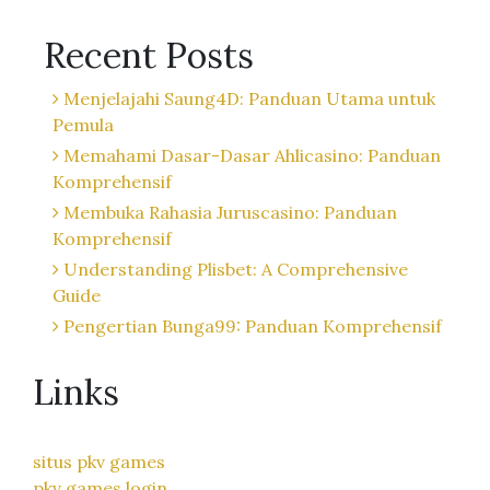
Recent Posts
Menjelajahi Saung4D: Panduan Utama untuk
Pemula
Memahami Dasar-Dasar Ahlicasino: Panduan
Komprehensif
Membuka Rahasia Juruscasino: Panduan
Komprehensif
Understanding Plisbet: A Comprehensive
Guide
Pengertian Bunga99: Panduan Komprehensif
Links
situs pkv games
pkv games login