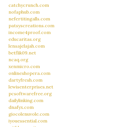
catchycrunch.com
nofaphub.com
nefertitingalls.com
patsyscreations.com
income4proof.com
educaritas.org
lensajelajah.com
betflik09.net
ncaq.org
xenmicro.com
onlineshopera.com
dartyfresh.com
lewisenterprises.net
pcsoftwarefree.org
dailylinking.com
dnafyx.com
giocolenuvole.com
iyouessential.com