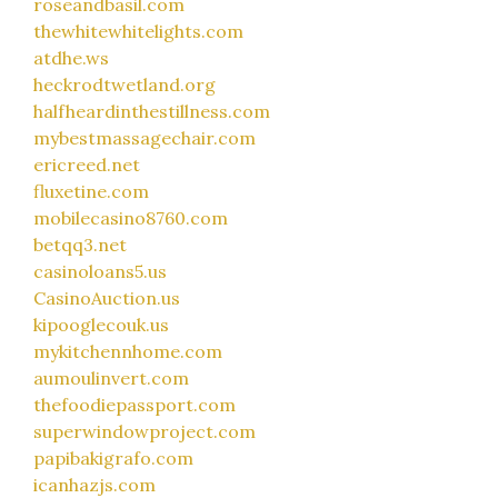
roseandbasil.com
thewhitewhitelights.com
atdhe.ws
heckrodtwetland.org
halfheardinthestillness.com
mybestmassagechair.com
ericreed.net
fluxetine.com
mobilecasino8760.com
betqq3.net
casinoloans5.us
CasinoAuction.us
kipooglecouk.us
mykitchennhome.com
aumoulinvert.com
thefoodiepassport.com
superwindowproject.com
papibakigrafo.com
icanhazjs.com