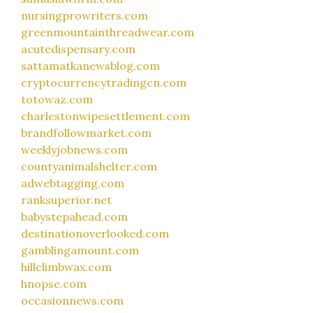
nursingprowriters.com
greenmountainthreadwear.com
acutedispensary.com
sattamatkanewsblog.com
cryptocurrencytradingcn.com
totowaz.com
charlestonwipesettlement.com
brandfollowmarket.com
weeklyjobnews.com
countyanimalshelter.com
adwebtagging.com
ranksuperior.net
babystepahead.com
destinationoverlooked.com
gamblingamount.com
hillclimbwax.com
hnopse.com
occasionnews.com