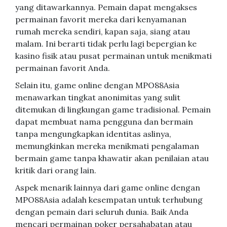
yang ditawarkannya. Pemain dapat mengakses
permainan favorit mereka dari kenyamanan
rumah mereka sendiri, kapan saja, siang atau
malam. Ini berarti tidak perlu lagi bepergian ke
kasino fisik atau pusat permainan untuk menikmati
permainan favorit Anda.
Selain itu, game online dengan MPO88Asia
menawarkan tingkat anonimitas yang sulit
ditemukan di lingkungan game tradisional. Pemain
dapat membuat nama pengguna dan bermain
tanpa mengungkapkan identitas aslinya,
memungkinkan mereka menikmati pengalaman
bermain game tanpa khawatir akan penilaian atau
kritik dari orang lain.
Aspek menarik lainnya dari game online dengan
MPO88Asia adalah kesempatan untuk terhubung
dengan pemain dari seluruh dunia. Baik Anda
mencari permainan poker persahabatan atau