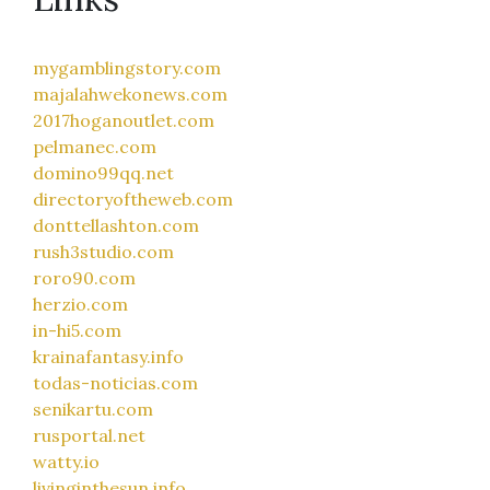
mygamblingstory.com
majalahwekonews.com
2017hoganoutlet.com
pelmanec.com
domino99qq.net
directoryoftheweb.com
donttellashton.com
rush3studio.com
roro90.com
herzio.com
in-hi5.com
krainafantasy.info
todas-noticias.com
senikartu.com
rusportal.net
watty.io
livinginthesun.info