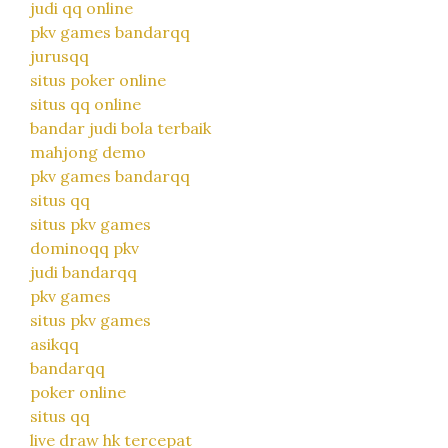
judi qq online
pkv games bandarqq
jurusqq
situs poker online
situs qq online
bandar judi bola terbaik
mahjong demo
pkv games bandarqq
situs qq
situs pkv games
dominoqq pkv
judi bandarqq
pkv games
situs pkv games
asikqq
bandarqq
poker online
situs qq
live draw hk tercepat