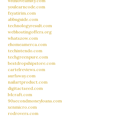
withloveamity.com
youlearncode.com
fxyatirim.com
abbuguide.com
technologyresult.com
webhostingoffers.org
whatszow.com
ehomeamerca.com
techintendo.com
techgreenpure.com
bestdropshipstore.com
cartelreviews.com
surfsway.com
nailartproduct.com
digitactseed.com
lvlcraft.com
90secondmoneyloans.com
xenmicro.com
rodrovers.com