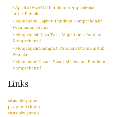
Apa itu Dewi4D? Panduan Komprehensif
untuk Pemula
Memahami Gajibet: Panduan Komprehensif
Permainan Online
Menjelajahi Daya Tarik Majestibet: Panduan
Komprehensif
Menjelajahi Saung4D: Panduan Utama untuk
Pemula
Memahami Dasar-Dasar Ahlicasino: Panduan
Komprehensif
Links
situs pkv games
pkv games login
situs pkv games