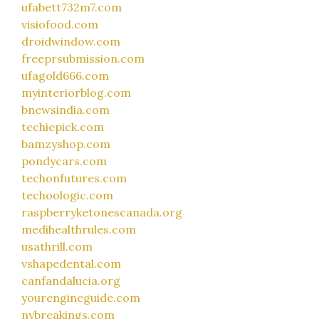
ufabett732m7.com
visiofood.com
droidwindow.com
freeprsubmission.com
ufagold666.com
myinteriorblog.com
bnewsindia.com
techiepick.com
bamzyshop.com
pondycars.com
techonfutures.com
techoologic.com
raspberryketonescanada.org
medihealthrules.com
usathrill.com
vshapedental.com
canfandalucia.org
yourengineguide.com
nybreakings.com