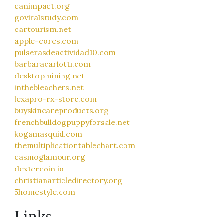
canimpact.org
goviralstudy.com
cartourism.net
apple-cores.com
pulserasdeactividad10.com
barbaracarlotti.com
desktopmining.net
inthebleachers.net
lexapro-rx-store.com
buyskincareproducts.org
frenchbulldogpuppyforsale.net
kogamasquid.com
themultiplicationtablechart.com
casinoglamour.org
dextercoin.io
christianarticledirectory.org
5homestyle.com
Links