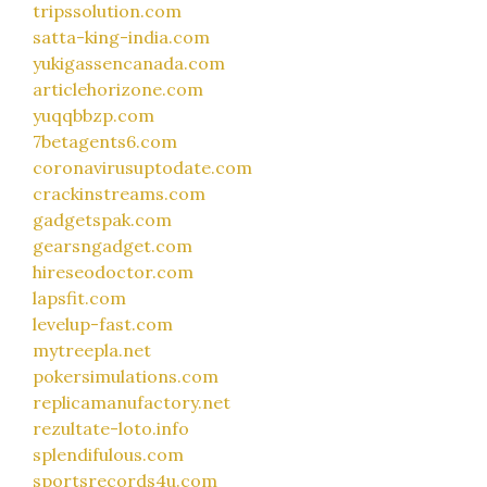
tripssolution.com
satta-king-india.com
yukigassencanada.com
articlehorizone.com
yuqqbbzp.com
7betagents6.com
coronavirusuptodate.com
crackinstreams.com
gadgetspak.com
gearsngadget.com
hireseodoctor.com
lapsfit.com
levelup-fast.com
mytreepla.net
pokersimulations.com
replicamanufactory.net
rezultate-loto.info
splendifulous.com
sportsrecords4u.com