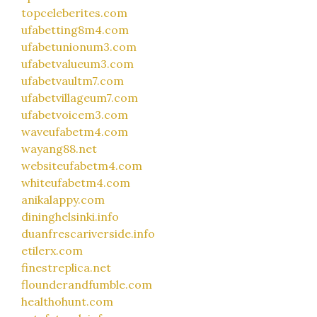
topceleberites.com
ufabetting8m4.com
ufabetunionum3.com
ufabetvalueum3.com
ufabetvaultm7.com
ufabetvillageum7.com
ufabetvoicem3.com
waveufabetm4.com
wayang88.net
websiteufabetm4.com
whiteufabetm4.com
anikalappy.com
dininghelsinki.info
duanfrescariverside.info
etilerx.com
finestreplica.net
flounderandfumble.com
healthohunt.com