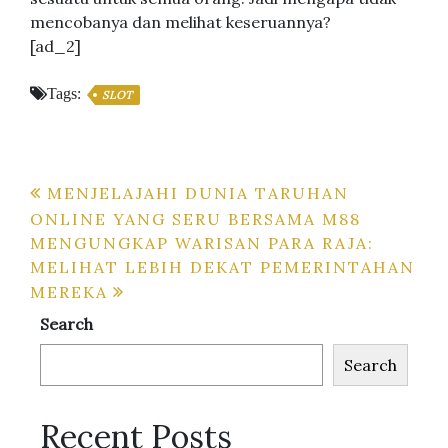
mencobanya dan melihat keseruannya?
[ad_2]
Tags:
SLOT
Post
MENJELAJAHI DUNIA TARUHAN
ONLINE YANG SERU BERSAMA M88
navigation
MENGUNGKAP WARISAN PARA RAJA:
MELIHAT LEBIH DEKAT PEMERINTAHAN
MEREKA
Search
Search
Recent Posts