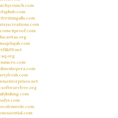
atchycrunch.com
ofaphub.com
efertitingalls.com
atsyscreations.com
ncome4proof.com
ducaritas.org
ensajelajah.com
etflik09.net
caq.org
enmicro.com
nlineshopera.com
artyfresh.com
ewisenterprises.net
csoftwarefree.org
ailylinking.com
nafyx.com
iocolenuvole.com
youessential.com