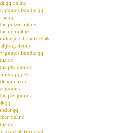
udi qq online
kv games bandarqq
urusqq
itus poker online
itus qq online
andar judi bola terbaik
ahjong demo
kv games bandarqq
itus qq
itus pkv games
ominoqq pkv
udi bandarqq
kv games
itus pkv games
sikqq
andarqq
oker online
itus qq
ive draw hk tercepat