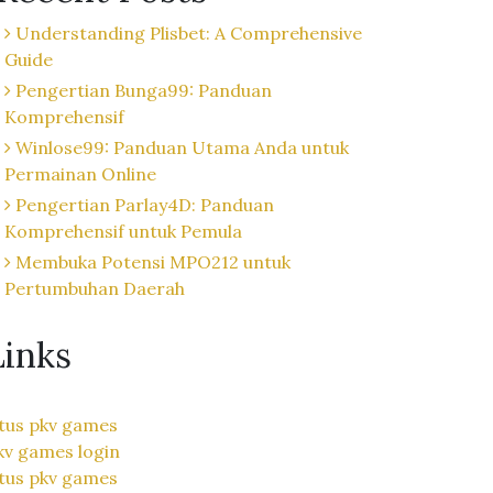
Understanding Plisbet: A Comprehensive
Guide
Pengertian Bunga99: Panduan
Komprehensif
Winlose99: Panduan Utama Anda untuk
Permainan Online
Pengertian Parlay4D: Panduan
Komprehensif untuk Pemula
Membuka Potensi MPO212 untuk
Pertumbuhan Daerah
Links
itus pkv games
kv games login
itus pkv games