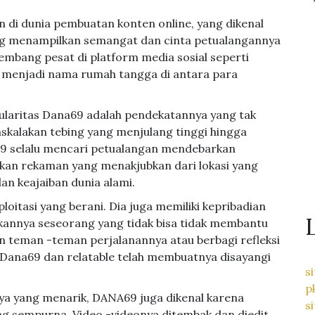
 di dunia pembuatan konten online, yang dikenal
ng menampilkan semangat dan cinta petualangannya
embang pesat di platform media sosial seperti
 menjadi nama rumah tangga di antara para
ularitas Dana69 adalah pendekatannya yang tak
nskalakan tebing yang menjulang tinggi hingga
a69 selalu mencari petualangan mendebarkan
lkan rekaman yang menakjubkan dari lokasi yang
an keajaiban dunia alami.
oitasi yang berani. Dia juga memiliki kepribadian
ikannya seseorang yang tidak bisa tidak membantu
 teman -teman perjalanannya atau berbagi refleksi
i Dana69 dan relatable telah membuatnya disayangi
s
p
ya yang menarik, DANA69 juga dikenal karena
s
ng sempurna. Video -videonya ditembak dan diedit