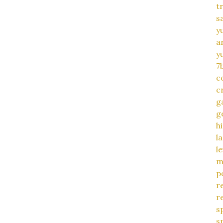
t
s
y
a
y
7
c
c
g
g
h
l
l
m
p
r
r
s
s