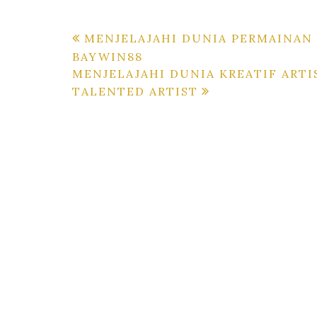
Post
MENJELAJAHI DUNIA PERMAINAN
BAYWIN88
navigation
MENJELAJAHI DUNIA KREATIF ARTIS
TALENTED ARTIST